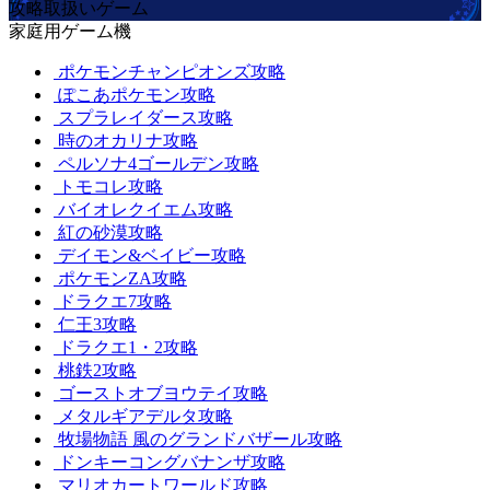
攻略取扱いゲーム
家庭用ゲーム機
ポケモンチャンピオンズ攻略
ぽこあポケモン攻略
スプラレイダース攻略
時のオカリナ攻略
ペルソナ4ゴールデン攻略
トモコレ攻略
バイオレクイエム攻略
紅の砂漠攻略
デイモン&ベイビー攻略
ポケモンZA攻略
ドラクエ7攻略
仁王3攻略
ドラクエ1・2攻略
桃鉄2攻略
ゴーストオブヨウテイ攻略
メタルギアデルタ攻略
牧場物語 風のグランドバザール攻略
ドンキーコングバナンザ攻略
マリオカートワールド攻略