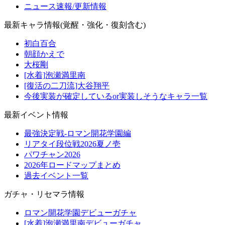
ニュース速報/更新情報
最新キャラ情報(覚醒・強化・復刻含む)
初白百合
朝顔かえで
大桜剛
[水着]泡瀬満里南
[復活の二刀流]大谷翔平
今後実装が確定しているor実装しそうなキャラ一覧
最新イベント情報
最強決定戦-ロマン開花学園編
リアタイ段位戦2026夏ノ壱
パワチャン2026
2026年ロードマップまとめ
過去イベント一覧
ガチャ・リセマラ情報
ロマン開花学園デビューガチャ
[水着]泡瀬満里南デビューガチャ