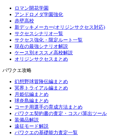
ロマン開花学園
アンドロメダ学園強化
赤壁高校
新デッキメーカー(オリジンサクセス対応)
サクセスシナリオ一覧
サクセス強化・限定ルート一覧
現在の最強シナリオ解説
ケース別オススメ高校解説
オリジンサクセスまとめ
パワクエ攻略
幻想野球冒険伝編まとめ
冥界トライアル編まとめ
月姫伝編まとめ
球炎島編まとめ
コーチ用選手の育成方法まとめ
パワクエ契約書の査定・コスパ算出ツール
装備品解説
遠征モード解説
パワクエの基礎能力査定一覧