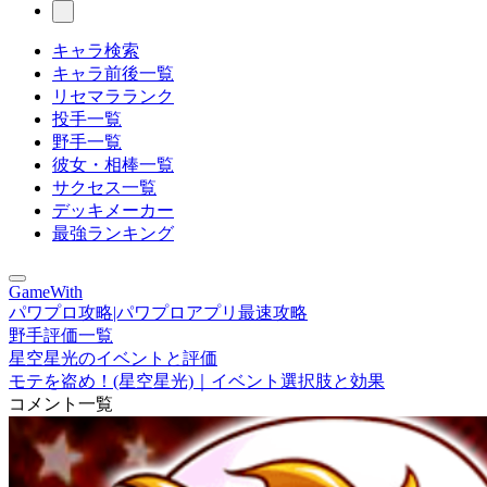
キャラ検索
キャラ前後一覧
リセマラランク
投手一覧
野手一覧
彼女・相棒一覧
サクセス一覧
デッキメーカー
最強ランキング
GameWith
パワプロ攻略|パワプロアプリ最速攻略
野手評価一覧
星空星光のイベントと評価
モテを盗め！(星空星光)｜イベント選択肢と効果
コメント一覧