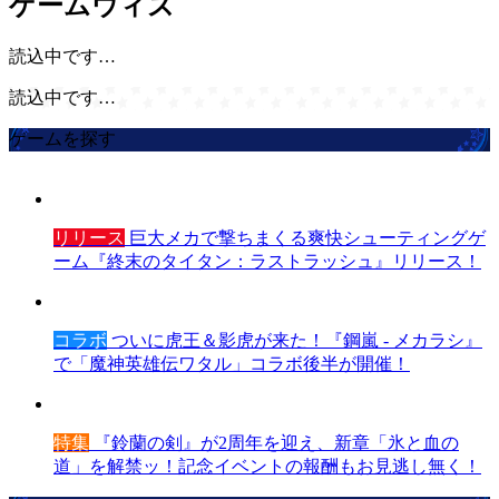
ゲームウィズ
読込中です…
読込中です…
ゲームを探す
リリース
巨大メカで撃ちまくる爽快シューティングゲ
ーム『終末のタイタン：ラストラッシュ』リリース！
コラボ
ついに虎王＆影虎が来た！『鋼嵐 - メカラシ』
で「魔神英雄伝ワタル」コラボ後半が開催！
特集
『鈴蘭の剣』が2周年を迎え、新章「氷と血の
道」を解禁ッ！記念イベントの報酬もお見逃し無く！