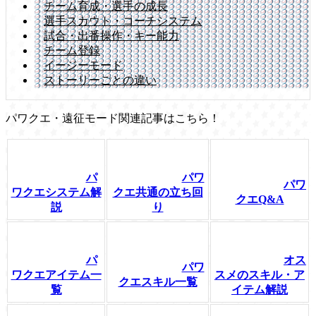
チーム育成・選手の成長
選手スカウト・コーチシステム
試合・出番操作・キー能力
チーム登録
イージーモード
ストーリーごとの違い
パワクエ・遠征モード関連記事はこちら！
パ
パワ
パワ
ワクエシステム解
クエ共通の立ち回
クエQ&A
説
り
パ
オス
パワ
ワクエアイテム一
スメのスキル・ア
クエスキル一覧
覧
イテム解説