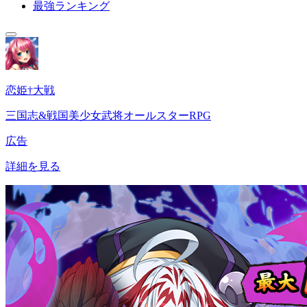
最強ランキング
恋姫†大戦
三国志&戦国美少女武将オールスターRPG
広告
詳細を見る