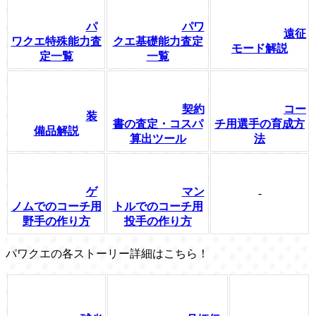
パ
パワ
遠征
ワクエ特殊能力査
クエ基礎能力査定
モード解説
定一覧
一覧
契約
コー
装
書の査定・コスパ
チ用選手の育成方
備品解説
算出ツール
法
ゲ
マン
-
ノムでのコーチ用
トルでのコーチ用
野手の作り方
投手の作り方
パワクエの各ストーリー詳細はこちら！