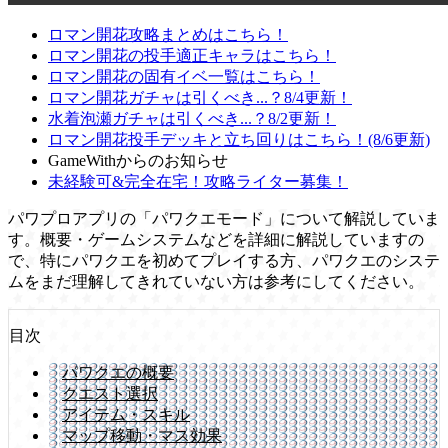
ロマン開花攻略まとめはこちら！
ロマン開花の投手適正キャラはこちら！
ロマン開花の固有イベ一覧はこちら！
ロマン開花ガチャは引くべき...？8/4更新！
水着泡瀬ガチャは引くべき...？8/2更新！
ロマン開花投手デッキと立ち回りはこちら！(8/6更新)
GameWithからのお知らせ
未経験可&完全在宅！攻略ライター募集！
パワプロアプリの「パワクエモード」について解説していま
す。概要・ゲームシステムなどを詳細に解説していますの
で、特にパワクエを初めてプレイする方、パワクエのシステ
ムをまだ理解してきれていない方は参考にしてください。
目次
パワクエの概要
クエスト選択
アイテム・スキル
マップ移動・マス効果