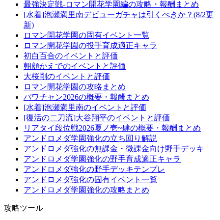
最強決定戦-ロマン開花学園編の攻略・報酬まとめ
[水着]泡瀬満里南デビューガチャは引くべきか？(8/2更
新)
ロマン開花学園の固有イベント一覧
ロマン開花学園の投手育成適正キャラ
初白百合のイベントと評価
朝顔かえでのイベントと評価
大桜剛のイベントと評価
ロマン開花学園の攻略まとめ
パワチャン2026の概要・報酬まとめ
[水着]泡瀬満里南のイベントと評価
[復活の二刀流]大谷翔平のイベントと評価
リアタイ段位戦2026夏ノ壱~肆の概要・報酬まとめ
アンドロメダ学園強化の立ち回り解説
アンドロメダ強化の無課金・微課金向け野手デッキ
アンドロメダ学園強化の野手育成適正キャラ
アンドロメダ強化の野手デッキテンプレ
アンドロメダ強化の固有イベント一覧
アンドロメダ学園強化の攻略まとめ
攻略ツール