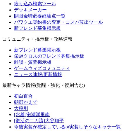
絞り込み検索ツール
デッキメーカー
開眼金特必要経験点一覧
パワクエ契約書の査定・コスパ算出ツール
新フレンド募集掲示板
コミュニティ・掲示板・攻略速報
新フレンド募集掲示板
栄冠クロスのフレンド募集掲示板
雑談・質問掲示板
ゲームウィズコミュニティ
ニュース速報/更新情報
最新キャラ情報(覚醒・強化・復刻含む)
初白百合
朝顔かえで
大桜剛
[水着]泡瀬満里南
[復活の二刀流]大谷翔平
今後実装が確定しているor実装しそうなキャラ一覧