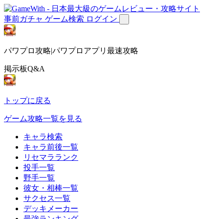
事前ガチャ
ゲーム検索
ログイン
パワプロ攻略|パワプロアプリ最速攻略
掲示板Q&A
トップに戻る
ゲーム攻略一覧を見る
キャラ検索
キャラ前後一覧
リセマラランク
投手一覧
野手一覧
彼女・相棒一覧
サクセス一覧
デッキメーカー
最強ランキング