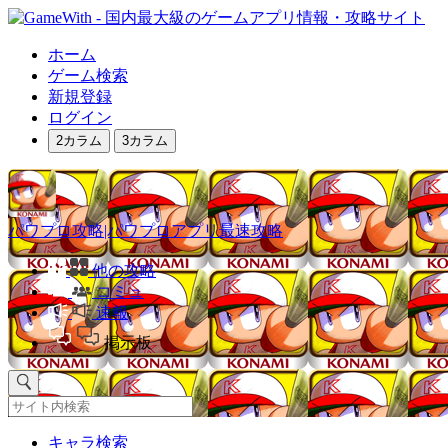
ホーム
ゲーム検索
新規登録
ログイン
2カラム
3カラム
パワプロ攻略|パワプロアプリ最速攻略
他の攻略
コミュ
速報
掲示板
キャラ検索