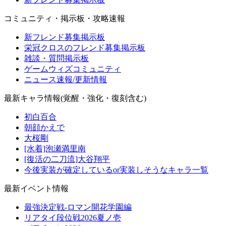
コミュニティ・掲示板・攻略速報
新フレンド募集掲示板
栄冠クロスのフレンド募集掲示板
雑談・質問掲示板
ゲームウィズコミュニティ
ニュース速報/更新情報
最新キャラ情報(覚醒・強化・復刻含む)
初白百合
朝顔かえで
大桜剛
[水着]泡瀬満里南
[復活の二刀流]大谷翔平
今後実装が確定しているor実装しそうなキャラ一覧
最新イベント情報
最強決定戦-ロマン開花学園編
リアタイ段位戦2026夏ノ壱