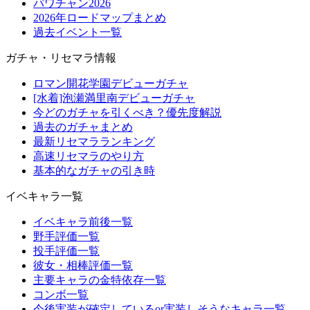
パワチャン2026
2026年ロードマップまとめ
過去イベント一覧
ガチャ・リセマラ情報
ロマン開花学園デビューガチャ
[水着]泡瀬満里南デビューガチャ
今どのガチャを引くべき？優先度解説
過去のガチャまとめ
最新リセマラランキング
高速リセマラのやり方
基本的なガチャの引き時
イベキャラ一覧
イベキャラ前後一覧
野手評価一覧
投手評価一覧
彼女・相棒評価一覧
主要キャラの金特依存一覧
コンボ一覧
今後実装が確定しているor実装しそうなキャラ一覧