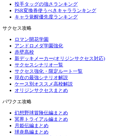
投手タッグの強さランキング
PSR変換券使うべきキャラランキング
キャラ覚醒優先度ランキング
サクセス攻略
ロマン開花学園
アンドロメダ学園強化
赤壁高校
新デッキメーカー(オリジンサクセス対応)
サクセスシナリオ一覧
サクセス強化・限定ルート一覧
現在の最強シナリオ解説
ケース別オススメ高校解説
オリジンサクセスまとめ
パワクエ攻略
幻想野球冒険伝編まとめ
冥界トライアル編まとめ
月姫伝編まとめ
球炎島編まとめ