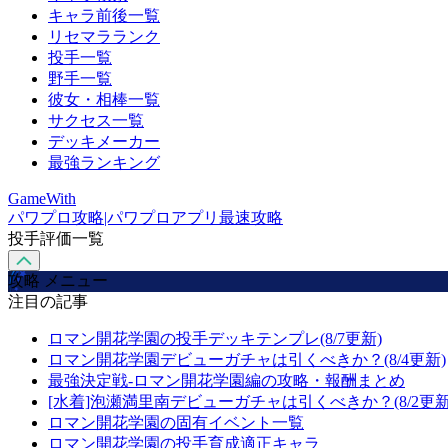
キャラ前後一覧
リセマラランク
投手一覧
野手一覧
彼女・相棒一覧
サクセス一覧
デッキメーカー
最強ランキング
GameWith
パワプロ攻略|パワプロアプリ最速攻略
投手評価一覧
攻略 メニュー
注目の記事
ロマン開花学園の投手デッキテンプレ(8/7更新)
ロマン開花学園デビューガチャは引くべきか？(8/4更新)
最強決定戦-ロマン開花学園編の攻略・報酬まとめ
[水着]泡瀬満里南デビューガチャは引くべきか？(8/2更新
ロマン開花学園の固有イベント一覧
ロマン開花学園の投手育成適正キャラ