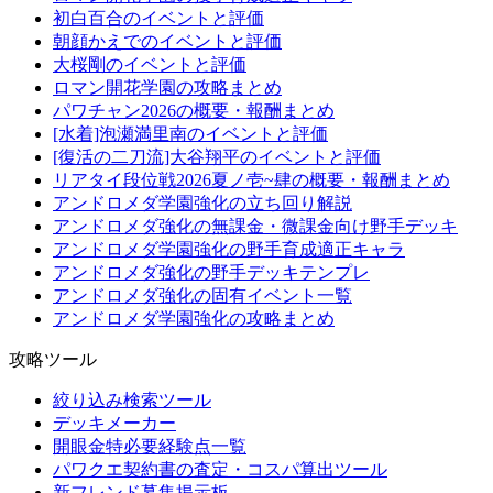
初白百合のイベントと評価
朝顔かえでのイベントと評価
大桜剛のイベントと評価
ロマン開花学園の攻略まとめ
パワチャン2026の概要・報酬まとめ
[水着]泡瀬満里南のイベントと評価
[復活の二刀流]大谷翔平のイベントと評価
リアタイ段位戦2026夏ノ壱~肆の概要・報酬まとめ
アンドロメダ学園強化の立ち回り解説
アンドロメダ強化の無課金・微課金向け野手デッキ
アンドロメダ学園強化の野手育成適正キャラ
アンドロメダ強化の野手デッキテンプレ
アンドロメダ強化の固有イベント一覧
アンドロメダ学園強化の攻略まとめ
攻略ツール
絞り込み検索ツール
デッキメーカー
開眼金特必要経験点一覧
パワクエ契約書の査定・コスパ算出ツール
新フレンド募集掲示板