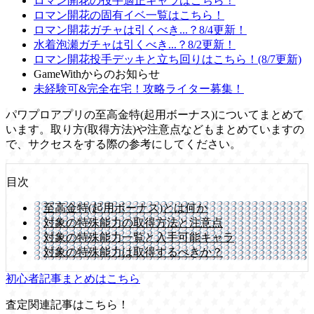
ロマン開花の投手適正キャラはこちら！
ロマン開花の固有イベ一覧はこちら！
ロマン開花ガチャは引くべき...？8/4更新！
水着泡瀬ガチャは引くべき...？8/2更新！
ロマン開花投手デッキと立ち回りはこちら！(8/7更新)
GameWithからのお知らせ
未経験可&完全在宅！攻略ライター募集！
パワプロアプリの至高金特(起用ボーナス)についてまとめて
います。取り方(取得方法)や注意点などもまとめていますの
で、サクセスをする際の参考にしてください。
目次
至高金特(起用ボーナス)とは何か
対象の特殊能力の取得方法と注意点
対象の特殊能力一覧と入手可能キャラ
対象の特殊能力は取得するべきか？
初心者記事まとめはこちら
査定関連記事はこちら！