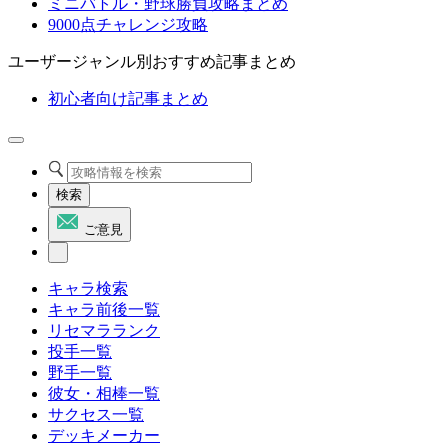
ミニバトル・野球勝負攻略まとめ
9000点チャレンジ攻略
ユーザージャンル別おすすめ記事まとめ
初心者向け記事まとめ
検索
ご意見
キャラ検索
キャラ前後一覧
リセマラランク
投手一覧
野手一覧
彼女・相棒一覧
サクセス一覧
デッキメーカー