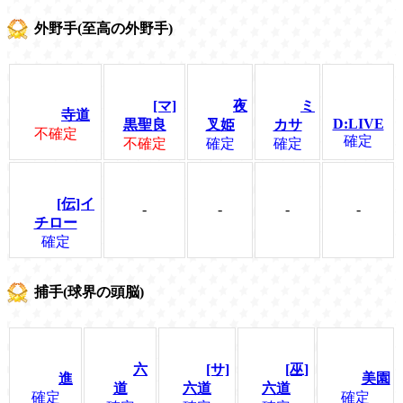
外野手(至高の外野手)
[マ]
夜
ミ
寺道
D:LIVE
黒聖良
叉姫
カサ
不確定
確定
不確定
確定
確定
[伝]イ
-
-
-
-
チロー
確定
捕手(球界の頭脳)
六
[サ]
[巫]
進
美園
道
六道
六道
確定
確定