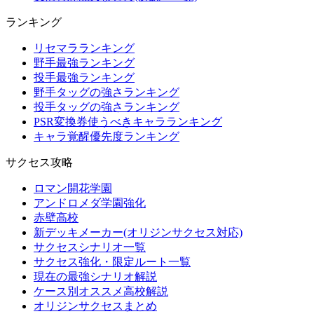
ランキング
リセマラランキング
野手最強ランキング
投手最強ランキング
野手タッグの強さランキング
投手タッグの強さランキング
PSR変換券使うべきキャラランキング
キャラ覚醒優先度ランキング
サクセス攻略
ロマン開花学園
アンドロメダ学園強化
赤壁高校
新デッキメーカー(オリジンサクセス対応)
サクセスシナリオ一覧
サクセス強化・限定ルート一覧
現在の最強シナリオ解説
ケース別オススメ高校解説
オリジンサクセスまとめ