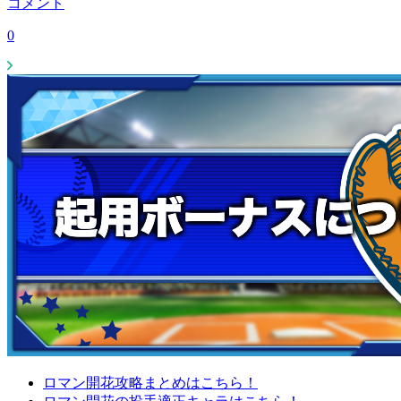
コメント
0
ロマン開花攻略まとめはこちら！