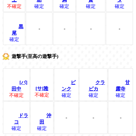
不確定
確定
確定
確定
確定
黒
-
-
-
-
尾
確定
遊撃手(至高の遊撃手)
[バ]
ピ
クラ
甘
[サ]雅
田中
ンク
ピカ
露寺
不確定
不確定
確定
確定
確定
ドラ
沖
-
-
-
コ
田
確定
確定