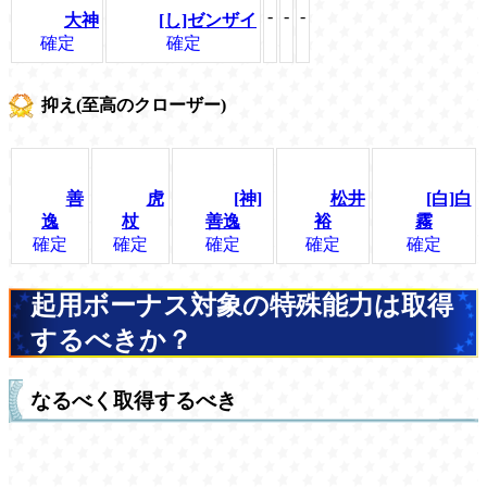
-
-
-
大神
[し]ゼンザイ
確定
確定
抑え(至高のクローザー)
善
虎
[神]
松井
[白]白
逸
杖
善逸
裕
霧
確定
確定
確定
確定
確定
起用ボーナス対象の特殊能力は取得
するべきか？
なるべく取得するべき