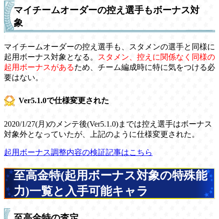
マイチームオーダーの控え選手もボーナス対
象
マイチームオーダーの控え選手も、スタメンの選手と同様に
起用ボーナス対象となる。
スタメン、控えに関係なく同様の
起用ボーナスがある
ため、チーム編成時に特に気をつける必
要はない。
Ver5.1.0で仕様変更された
2020/1/27(月)のメンテ後(Ver5.1.0)までは控え選手はボーナス
対象外となっていたが、上記のように仕様変更された。
起用ボーナス調整内容の検証記事はこちら
至高金特(起用ボーナス対象の特殊能
力)一覧と入手可能キャラ
至高金特の査定