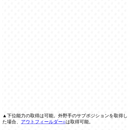
▲下位能力の取得は可能。外野手のサブポジションを取得し
た場合、
アウトフィールダー○
は取得可能。