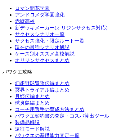
ロマン開花学園
アンドロメダ学園強化
赤壁高校
新デッキメーカー(オリジンサクセス対応)
サクセスシナリオ一覧
サクセス強化・限定ルート一覧
現在の最強シナリオ解説
ケース別オススメ高校解説
オリジンサクセスまとめ
パワクエ攻略
幻想野球冒険伝編まとめ
冥界トライアル編まとめ
月姫伝編まとめ
球炎島編まとめ
コーチ用選手の育成方法まとめ
パワクエ契約書の査定・コスパ算出ツール
装備品解説
遠征モード解説
パワクエの基礎能力査定一覧