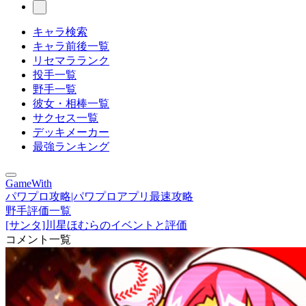
キャラ検索
キャラ前後一覧
リセマラランク
投手一覧
野手一覧
彼女・相棒一覧
サクセス一覧
デッキメーカー
最強ランキング
GameWith
パワプロ攻略|パワプロアプリ最速攻略
野手評価一覧
[サンタ]川星ほむらのイベントと評価
コメント一覧