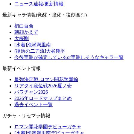
ニュース速報/更新情報
最新キャラ情報(覚醒・強化・復刻含む)
初白百合
朝顔かえで
大桜剛
[水着]泡瀬満里南
[復活の二刀流]大谷翔平
今後実装が確定しているor実装しそうなキャラ一覧
最新イベント情報
最強決定戦-ロマン開花学園編
リアタイ段位戦2026夏ノ壱
パワチャン2026
2026年ロードマップまとめ
過去イベント一覧
ガチャ・リセマラ情報
ロマン開花学園デビューガチャ
[水着]泡瀬満里南デビューガチャ