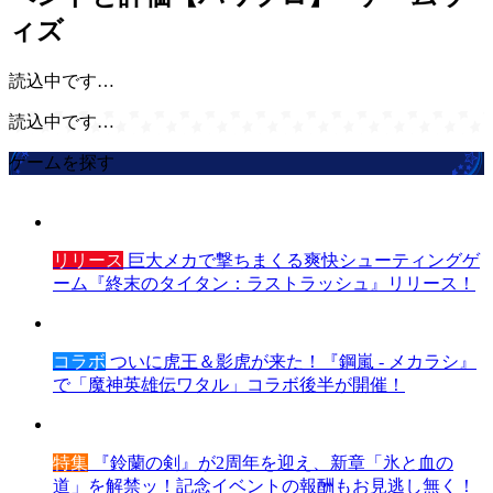
ィズ
読込中です…
読込中です…
ゲームを探す
リリース
巨大メカで撃ちまくる爽快シューティングゲ
ーム『終末のタイタン：ラストラッシュ』リリース！
コラボ
ついに虎王＆影虎が来た！『鋼嵐 - メカラシ』
で「魔神英雄伝ワタル」コラボ後半が開催！
特集
『鈴蘭の剣』が2周年を迎え、新章「氷と血の
道」を解禁ッ！記念イベントの報酬もお見逃し無く！