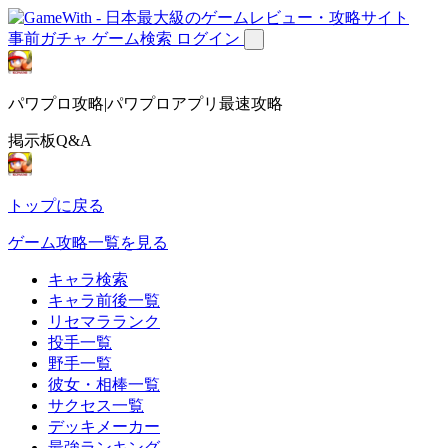
事前ガチャ
ゲーム検索
ログイン
パワプロ攻略|パワプロアプリ最速攻略
掲示板Q&A
トップに戻る
ゲーム攻略一覧を見る
キャラ検索
キャラ前後一覧
リセマラランク
投手一覧
野手一覧
彼女・相棒一覧
サクセス一覧
デッキメーカー
最強ランキング