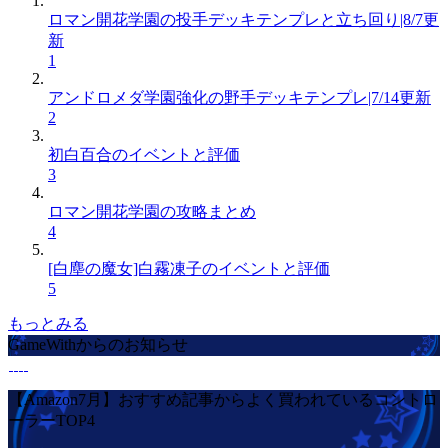
ロマン開花学園の投手デッキテンプレと立ち回り|8/7更
新
1
アンドロメダ学園強化の野手デッキテンプレ|7/14更新
2
初白百合のイベントと評価
3
ロマン開花学園の攻略まとめ
4
[白塵の魔女]白霧凍子のイベントと評価
5
もっとみる
GameWithからのお知らせ
【Amazon7月】おすすめ記事からよく買われているコントロ
ーラーTOP4