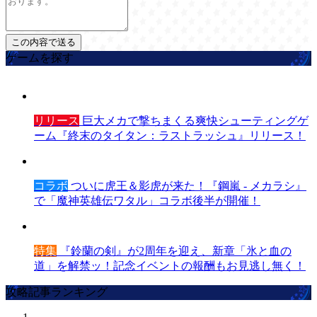
ゲームを探す
リリース
巨大メカで撃ちまくる爽快シューティングゲ
ーム『終末のタイタン：ラストラッシュ』リリース！
コラボ
ついに虎王＆影虎が来た！『鋼嵐 - メカラシ』
で「魔神英雄伝ワタル」コラボ後半が開催！
特集
『鈴蘭の剣』が2周年を迎え、新章「氷と血の
道」を解禁ッ！記念イベントの報酬もお見逃し無く！
攻略記事ランキング