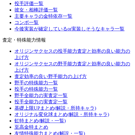
投手評価一覧
彼女・相棒評価一覧
主要キャラの金特依存一覧
コンボ一覧
今後実装が確定しているor実装しそうなキャラ一覧
査定・特殊能力情報
オリジンサクセスの投手能力査定と効率の良い能力の
上げ方
オリジンサクセスの野手能力査定と効率の良い能力の
上げ方
査定効率の良い野手能力の上げ方
野手の特殊能力一覧
投手の特殊能力一覧
野手全能力の実査定一覧
投手全能力の実査定一覧
基礎上限UPまとめ(解説・所持キャラ)
オリジナル変化球まとめ(解説・所持キャラ)
虹特まとめ(解説・一覧)
至高金特まとめ
友情特殊能力まとめ(解説・一覧)