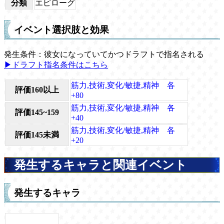
分類
エピローグ
イベント選択肢と効果
発生条件：彼女になっていてかつドラフトで指名される
▶ドラフト指名条件はこちら
筋力,技術,変化/敏捷,精神 各
評価160以上
+80
筋力,技術,変化/敏捷,精神 各
評価145~159
+40
筋力,技術,変化/敏捷,精神 各
評価145未満
+20
発生するキャラと関連イベント
発生するキャラ