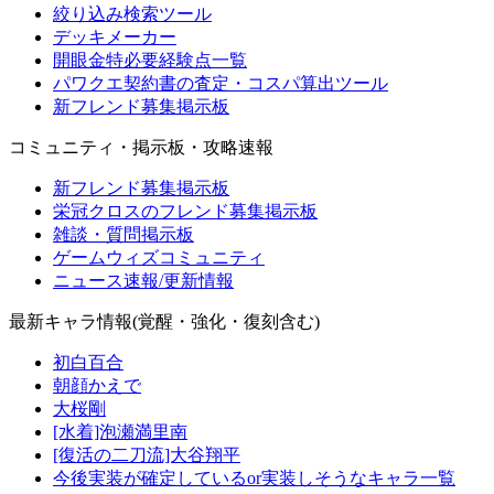
絞り込み検索ツール
デッキメーカー
開眼金特必要経験点一覧
パワクエ契約書の査定・コスパ算出ツール
新フレンド募集掲示板
コミュニティ・掲示板・攻略速報
新フレンド募集掲示板
栄冠クロスのフレンド募集掲示板
雑談・質問掲示板
ゲームウィズコミュニティ
ニュース速報/更新情報
最新キャラ情報(覚醒・強化・復刻含む)
初白百合
朝顔かえで
大桜剛
[水着]泡瀬満里南
[復活の二刀流]大谷翔平
今後実装が確定しているor実装しそうなキャラ一覧