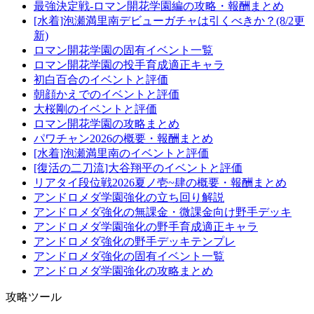
最強決定戦-ロマン開花学園編の攻略・報酬まとめ
[水着]泡瀬満里南デビューガチャは引くべきか？(8/2更
新)
ロマン開花学園の固有イベント一覧
ロマン開花学園の投手育成適正キャラ
初白百合のイベントと評価
朝顔かえでのイベントと評価
大桜剛のイベントと評価
ロマン開花学園の攻略まとめ
パワチャン2026の概要・報酬まとめ
[水着]泡瀬満里南のイベントと評価
[復活の二刀流]大谷翔平のイベントと評価
リアタイ段位戦2026夏ノ壱~肆の概要・報酬まとめ
アンドロメダ学園強化の立ち回り解説
アンドロメダ強化の無課金・微課金向け野手デッキ
アンドロメダ学園強化の野手育成適正キャラ
アンドロメダ強化の野手デッキテンプレ
アンドロメダ強化の固有イベント一覧
アンドロメダ学園強化の攻略まとめ
攻略ツール