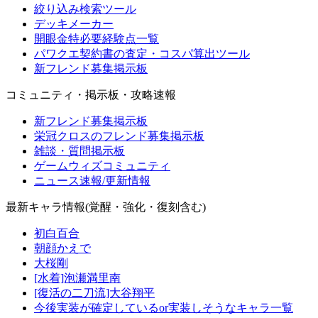
絞り込み検索ツール
デッキメーカー
開眼金特必要経験点一覧
パワクエ契約書の査定・コスパ算出ツール
新フレンド募集掲示板
コミュニティ・掲示板・攻略速報
新フレンド募集掲示板
栄冠クロスのフレンド募集掲示板
雑談・質問掲示板
ゲームウィズコミュニティ
ニュース速報/更新情報
最新キャラ情報(覚醒・強化・復刻含む)
初白百合
朝顔かえで
大桜剛
[水着]泡瀬満里南
[復活の二刀流]大谷翔平
今後実装が確定しているor実装しそうなキャラ一覧