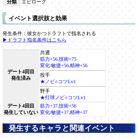
分類
エピローグ
イベント選択肢と効果
発生条件：彼女かつドラフトで指名される
▶ドラフト指名条件はこちら
共通
筋力+56,技術+75
変化/敏捷+56,精神+56
デート4回目
投手
発生済み
★ノビ○コツLv1
野手
★打球ノビ○コツLv1
デート4回目
筋力+37,技術+56
発生していない
変化/敏捷+37,精神+37
発生するキャラと関連イベント