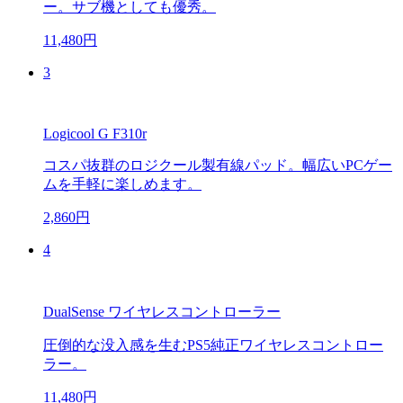
ー。サブ機としても優秀。
11,480円
3
Logicool G F310r
コスパ抜群のロジクール製有線パッド。幅広いPCゲー
ムを手軽に楽しめます。
2,860円
4
DualSense ワイヤレスコントローラー
圧倒的な没入感を生むPS5純正ワイヤレスコントロー
ラー。
11,480円