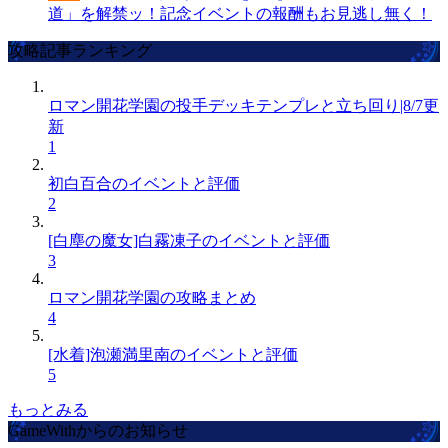
道」を解禁ッ！記念イベントの報酬もお見逃し無く！
攻略記事ランキング
ロマン開花学園の投手デッキテンプレと立ち回り|8/7更
新
1
初白百合のイベントと評価
2
[白塵の魔女]白霧凍子のイベントと評価
3
ロマン開花学園の攻略まとめ
4
[水着]泡瀬満里南のイベントと評価
5
もっとみる
GameWithからのお知らせ