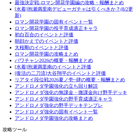
最強決定戦-ロマン開花学園編の攻略・報酬まとめ
[水着]泡瀬満里南デビューガチャは引くべきか？(8/2更
新)
ロマン開花学園の固有イベント一覧
ロマン開花学園の投手育成適正キャラ
初白百合のイベントと評価
朝顔かえでのイベントと評価
大桜剛のイベントと評価
ロマン開花学園の攻略まとめ
パワチャン2026の概要・報酬まとめ
[水着]泡瀬満里南のイベントと評価
[復活の二刀流]大谷翔平のイベントと評価
リアタイ段位戦2026夏ノ壱~肆の概要・報酬まとめ
アンドロメダ学園強化の立ち回り解説
アンドロメダ強化の無課金・微課金向け野手デッキ
アンドロメダ学園強化の野手育成適正キャラ
アンドロメダ強化の野手デッキテンプレ
アンドロメダ強化の固有イベント一覧
アンドロメダ学園強化の攻略まとめ
攻略ツール