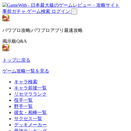
事前ガチャ
ゲーム検索
ログイン
パワプロ攻略|パワプロアプリ最速攻略
掲示板Q&A
トップに戻る
ゲーム攻略一覧を見る
キャラ検索
キャラ前後一覧
リセマラランク
投手一覧
野手一覧
彼女・相棒一覧
サクセス一覧
デッキメーカー
最強ランキング