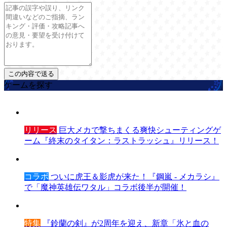
ゲームを探す
リリース
巨大メカで撃ちまくる爽快シューティングゲ
ーム『終末のタイタン：ラストラッシュ』リリース！
コラボ
ついに虎王＆影虎が来た！『鋼嵐 - メカラシ』
で「魔神英雄伝ワタル」コラボ後半が開催！
特集
『鈴蘭の剣』が2周年を迎え、新章「氷と血の