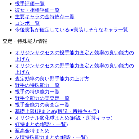
投手評価一覧
彼女・相棒評価一覧
主要キャラの金特依存一覧
コンボ一覧
今後実装が確定しているor実装しそうなキャラ一覧
査定・特殊能力情報
オリジンサクセスの投手能力査定と効率の良い能力の
上げ方
オリジンサクセスの野手能力査定と効率の良い能力の
上げ方
査定効率の良い野手能力の上げ方
野手の特殊能力一覧
投手の特殊能力一覧
野手全能力の実査定一覧
投手全能力の実査定一覧
基礎上限UPまとめ(解説・所持キャラ)
オリジナル変化球まとめ(解説・所持キャラ)
虹特まとめ(解説・一覧)
至高金特まとめ
友情特殊能力まとめ(解説・一覧)