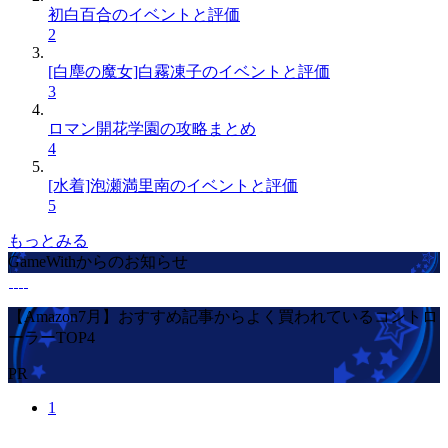
初白百合のイベントと評価
2
[白塵の魔女]白霧凍子のイベントと評価
3
ロマン開花学園の攻略まとめ
4
[水着]泡瀬満里南のイベントと評価
5
もっとみる
GameWithからのお知らせ
【Amazon7月】おすすめ記事からよく買われているコントロ
ーラーTOP4
PR
1