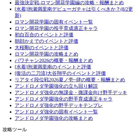
最強決定戦-ロマン開花学園編の攻略・報酬まとめ
[水着]泡瀬満里南デビューガチャは引くべきか？(8/2更
新)
ロマン開花学園の固有イベント一覧
ロマン開花学園の投手育成適正キャラ
初白百合のイベントと評価
朝顔かえでのイベントと評価
大桜剛のイベントと評価
ロマン開花学園の攻略まとめ
パワチャン2026の概要・報酬まとめ
[水着]泡瀬満里南のイベントと評価
[復活の二刀流]大谷翔平のイベントと評価
リアタイ段位戦2026夏ノ壱~肆の概要・報酬まとめ
アンドロメダ学園強化の立ち回り解説
アンドロメダ強化の無課金・微課金向け野手デッキ
アンドロメダ学園強化の野手育成適正キャラ
アンドロメダ強化の野手デッキテンプレ
アンドロメダ強化の固有イベント一覧
アンドロメダ学園強化の攻略まとめ
攻略ツール