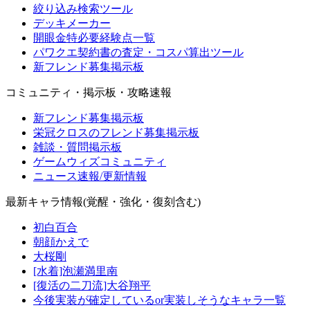
絞り込み検索ツール
デッキメーカー
開眼金特必要経験点一覧
パワクエ契約書の査定・コスパ算出ツール
新フレンド募集掲示板
コミュニティ・掲示板・攻略速報
新フレンド募集掲示板
栄冠クロスのフレンド募集掲示板
雑談・質問掲示板
ゲームウィズコミュニティ
ニュース速報/更新情報
最新キャラ情報(覚醒・強化・復刻含む)
初白百合
朝顔かえで
大桜剛
[水着]泡瀬満里南
[復活の二刀流]大谷翔平
今後実装が確定しているor実装しそうなキャラ一覧