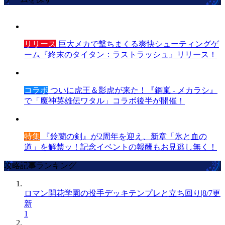
リリース
巨大メカで撃ちまくる爽快シューティングゲ
ーム『終末のタイタン：ラストラッシュ』リリース！
コラボ
ついに虎王＆影虎が来た！『鋼嵐 - メカラシ』
で「魔神英雄伝ワタル」コラボ後半が開催！
特集
『鈴蘭の剣』が2周年を迎え、新章「氷と血の
道」を解禁ッ！記念イベントの報酬もお見逃し無く！
攻略記事ランキング
ロマン開花学園の投手デッキテンプレと立ち回り|8/7更
新
1