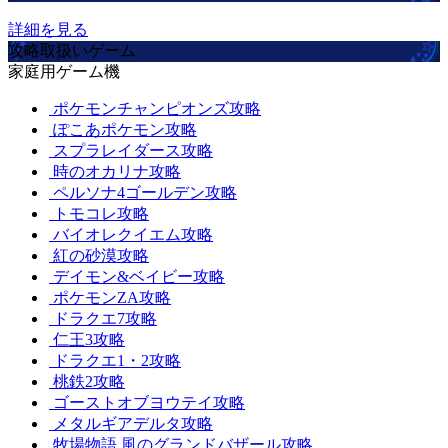
詳細を見る
攻略取扱いゲーム
家庭用ゲーム機
ポケモンチャンピオンズ攻略
ぽこあポケモン攻略
スプラレイダース攻略
時のオカリナ攻略
ペルソナ4ゴールデン攻略
トモコレ攻略
バイオレクイエム攻略
紅の砂漠攻略
デイモン&ベイビー攻略
ポケモンZA攻略
ドラクエ7攻略
仁王3攻略
ドラクエ1・2攻略
桃鉄2攻略
ゴーストオブヨウテイ攻略
メタルギアデルタ攻略
牧場物語 風のグランドバザール攻略