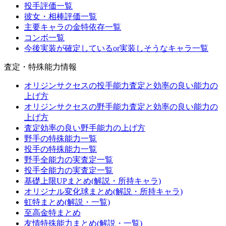
投手評価一覧
彼女・相棒評価一覧
主要キャラの金特依存一覧
コンボ一覧
今後実装が確定しているor実装しそうなキャラ一覧
査定・特殊能力情報
オリジンサクセスの投手能力査定と効率の良い能力の
上げ方
オリジンサクセスの野手能力査定と効率の良い能力の
上げ方
査定効率の良い野手能力の上げ方
野手の特殊能力一覧
投手の特殊能力一覧
野手全能力の実査定一覧
投手全能力の実査定一覧
基礎上限UPまとめ(解説・所持キャラ)
オリジナル変化球まとめ(解説・所持キャラ)
虹特まとめ(解説・一覧)
至高金特まとめ
友情特殊能力まとめ(解説・一覧)