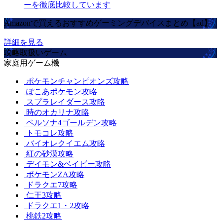
ーを徹底比較しています
Amazonで買えるおすすめゲーミングデバイスまとめ【ad】
詳細を見る
攻略取扱いゲーム
家庭用ゲーム機
ポケモンチャンピオンズ攻略
ぽこあポケモン攻略
スプラレイダース攻略
時のオカリナ攻略
ペルソナ4ゴールデン攻略
トモコレ攻略
バイオレクイエム攻略
紅の砂漠攻略
デイモン&ベイビー攻略
ポケモンZA攻略
ドラクエ7攻略
仁王3攻略
ドラクエ1・2攻略
桃鉄2攻略