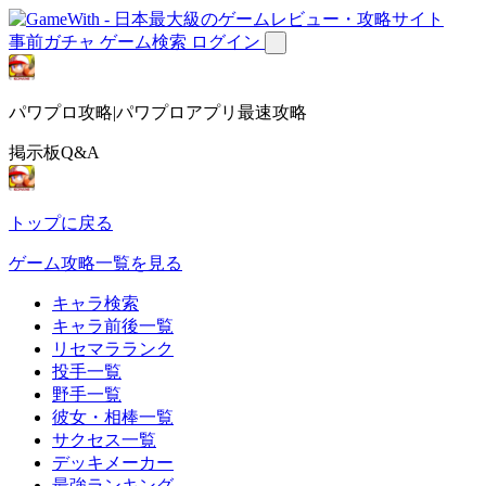
事前ガチャ
ゲーム検索
ログイン
パワプロ攻略|パワプロアプリ最速攻略
掲示板Q&A
トップに戻る
ゲーム攻略一覧を見る
キャラ検索
キャラ前後一覧
リセマラランク
投手一覧
野手一覧
彼女・相棒一覧
サクセス一覧
デッキメーカー
最強ランキング