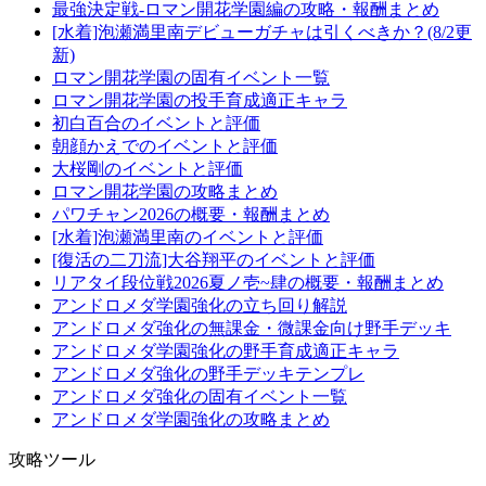
最強決定戦-ロマン開花学園編の攻略・報酬まとめ
[水着]泡瀬満里南デビューガチャは引くべきか？(8/2更
新)
ロマン開花学園の固有イベント一覧
ロマン開花学園の投手育成適正キャラ
初白百合のイベントと評価
朝顔かえでのイベントと評価
大桜剛のイベントと評価
ロマン開花学園の攻略まとめ
パワチャン2026の概要・報酬まとめ
[水着]泡瀬満里南のイベントと評価
[復活の二刀流]大谷翔平のイベントと評価
リアタイ段位戦2026夏ノ壱~肆の概要・報酬まとめ
アンドロメダ学園強化の立ち回り解説
アンドロメダ強化の無課金・微課金向け野手デッキ
アンドロメダ学園強化の野手育成適正キャラ
アンドロメダ強化の野手デッキテンプレ
アンドロメダ強化の固有イベント一覧
アンドロメダ学園強化の攻略まとめ
攻略ツール