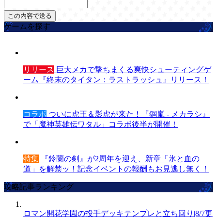
ゲームを探す
リリース
巨大メカで撃ちまくる爽快シューティングゲ
ーム『終末のタイタン：ラストラッシュ』リリース！
コラボ
ついに虎王＆影虎が来た！『鋼嵐 - メカラシ』
で「魔神英雄伝ワタル」コラボ後半が開催！
特集
『鈴蘭の剣』が2周年を迎え、新章「氷と血の
道」を解禁ッ！記念イベントの報酬もお見逃し無く！
攻略記事ランキング
ロマン開花学園の投手デッキテンプレと立ち回り|8/7更