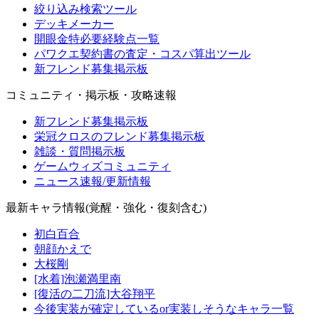
絞り込み検索ツール
デッキメーカー
開眼金特必要経験点一覧
パワクエ契約書の査定・コスパ算出ツール
新フレンド募集掲示板
コミュニティ・掲示板・攻略速報
新フレンド募集掲示板
栄冠クロスのフレンド募集掲示板
雑談・質問掲示板
ゲームウィズコミュニティ
ニュース速報/更新情報
最新キャラ情報(覚醒・強化・復刻含む)
初白百合
朝顔かえで
大桜剛
[水着]泡瀬満里南
[復活の二刀流]大谷翔平
今後実装が確定しているor実装しそうなキャラ一覧