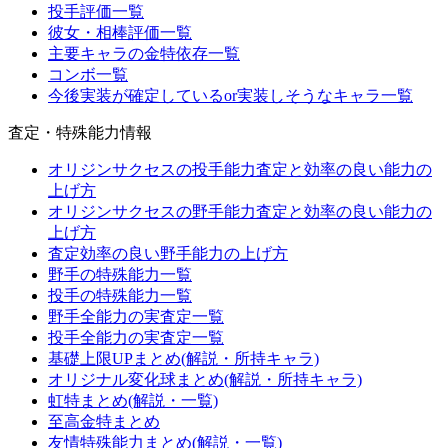
投手評価一覧
彼女・相棒評価一覧
主要キャラの金特依存一覧
コンボ一覧
今後実装が確定しているor実装しそうなキャラ一覧
査定・特殊能力情報
オリジンサクセスの投手能力査定と効率の良い能力の
上げ方
オリジンサクセスの野手能力査定と効率の良い能力の
上げ方
査定効率の良い野手能力の上げ方
野手の特殊能力一覧
投手の特殊能力一覧
野手全能力の実査定一覧
投手全能力の実査定一覧
基礎上限UPまとめ(解説・所持キャラ)
オリジナル変化球まとめ(解説・所持キャラ)
虹特まとめ(解説・一覧)
至高金特まとめ
友情特殊能力まとめ(解説・一覧)