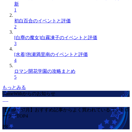
新
1
初白百合のイベントと評価
2
[白塵の魔女]白霧凍子のイベントと評価
3
[水着]泡瀬満里南のイベントと評価
4
ロマン開花学園の攻略まとめ
5
もっとみる
GameWithからのお知らせ
【Amazon7月】おすすめ記事からよく買われているコントロ
ーラーTOP4
PR