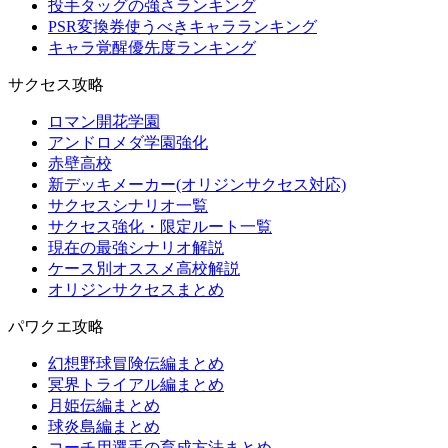
投手タッグの強さランキング
PSR変換券使うべきキャラランキング
キャラ覚醒優先度ランキング
サクセス攻略
ロマン開花学園
アンドロメダ学園強化
赤壁高校
新デッキメーカー(オリジンサクセス対応)
サクセスシナリオ一覧
サクセス強化・限定ルート一覧
現在の最強シナリオ解説
ケース別オススメ高校解説
オリジンサクセスまとめ
パワクエ攻略
幻想野球冒険伝編まとめ
冥界トライアル編まとめ
月姫伝編まとめ
球炎島編まとめ
コーチ用選手の育成方法まとめ