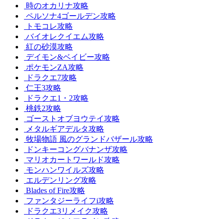
時のオカリナ攻略
ペルソナ4ゴールデン攻略
トモコレ攻略
バイオレクイエム攻略
紅の砂漠攻略
デイモン&ベイビー攻略
ポケモンZA攻略
ドラクエ7攻略
仁王3攻略
ドラクエ1・2攻略
桃鉄2攻略
ゴーストオブヨウテイ攻略
メタルギアデルタ攻略
牧場物語 風のグランドバザール攻略
ドンキーコングバナンザ攻略
マリオカートワールド攻略
モンハンワイルズ攻略
エルデンリング攻略
Blades of Fire攻略
ファンタジーライフi攻略
ドラクエ3リメイク攻略