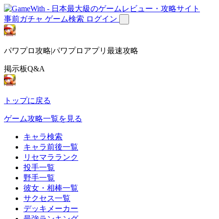
事前ガチャ
ゲーム検索
ログイン
パワプロ攻略|パワプロアプリ最速攻略
掲示板Q&A
トップに戻る
ゲーム攻略一覧を見る
キャラ検索
キャラ前後一覧
リセマラランク
投手一覧
野手一覧
彼女・相棒一覧
サクセス一覧
デッキメーカー
最強ランキング