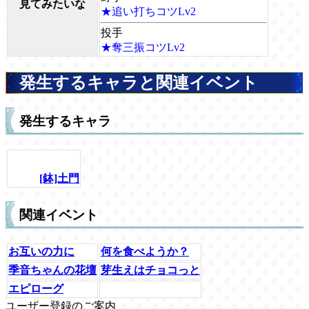
見てみたいな
★追い打ちコツLv2
投手
★奪三振コツLv2
発生するキャラと関連イベント
発生するキャラ
[鉢]土門
関連イベント
お互いの力に
何を食べようか？
季音ちゃんの花壇
芽生えはチョコっと
エピローグ
ユーザー登録のご案内