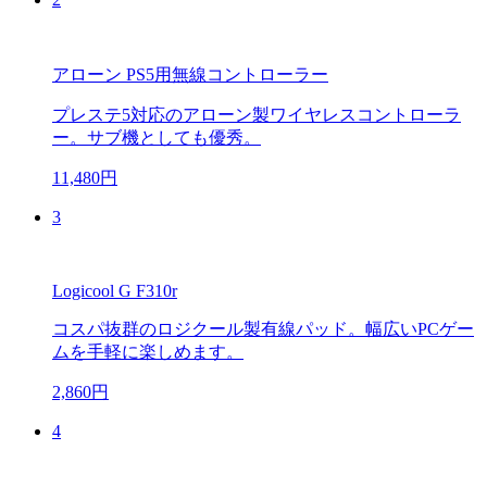
アローン PS5用無線コントローラー
プレステ5対応のアローン製ワイヤレスコントローラ
ー。サブ機としても優秀。
11,480円
3
Logicool G F310r
コスパ抜群のロジクール製有線パッド。幅広いPCゲー
ムを手軽に楽しめます。
2,860円
4