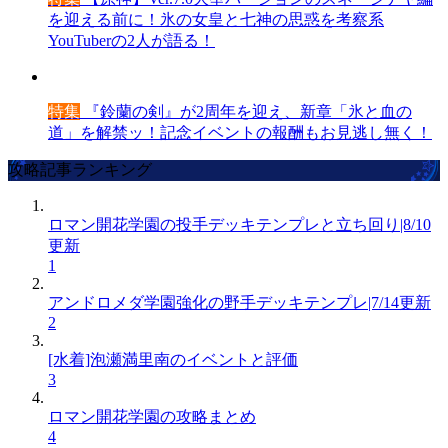
を迎える前に！氷の女皇と七神の思惑を考察系
YouTuberの2人が語る！
特集
『鈴蘭の剣』が2周年を迎え、新章「氷と血の
道」を解禁ッ！記念イベントの報酬もお見逃し無く！
攻略記事ランキング
ロマン開花学園の投手デッキテンプレと立ち回り|8/10
更新
1
アンドロメダ学園強化の野手デッキテンプレ|7/14更新
2
[水着]泡瀬満里南のイベントと評価
3
ロマン開花学園の攻略まとめ
4