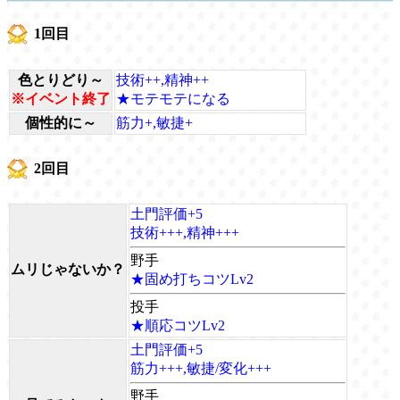
1回目
色とりどり～
技術++,精神++
※イベント終了
★モテモテになる
個性的に～
筋力+,敏捷+
2回目
土門評価+5
技術+++,精神+++
野手
ムリじゃないか？
★固め打ちコツLv2
投手
★順応コツLv2
土門評価+5
筋力+++,敏捷/変化+++
野手