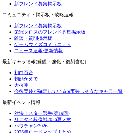
新フレンド募集掲示板
コミュニティ・掲示板・攻略速報
新フレンド募集掲示板
栄冠クロスのフレンド募集掲示板
雑談・質問掲示板
ゲームウィズコミュニティ
ニュース速報/更新情報
最新キャラ情報(覚醒・強化・復刻含む)
初白百合
朝顔かえで
大桜剛
今後実装が確定しているor実装しそうなキャラ一覧
最新イベント情報
対決！スター選手(第19回)
リアタイ段位戦2026夏ノ弐
パワチャン2026
2026年ロードマップまとめ