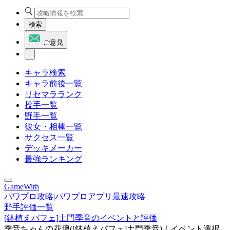
検索
ご意見
キャラ検索
キャラ前後一覧
リセマラランク
投手一覧
野手一覧
彼女・相棒一覧
サクセス一覧
デッキメーカー
最強ランキング
GameWith
パワプロ攻略|パワプロアプリ最速攻略
野手評価一覧
[鉢植えパフェ]土門季音のイベントと評価
季音ちゃんの花壇([鉢植えパフェ]土門季音)｜イベント選択