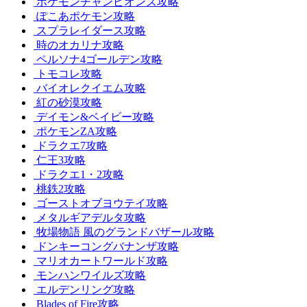
ポケモンチャンピオンズ攻略
ぽこあポケモン攻略
スプラレイダース攻略
時のオカリナ攻略
ペルソナ4ゴールデン攻略
トモコレ攻略
バイオレクイエム攻略
紅の砂漠攻略
デイモン&ベイビー攻略
ポケモンZA攻略
ドラクエ7攻略
仁王3攻略
ドラクエ1・2攻略
桃鉄2攻略
ゴーストオブヨウテイ攻略
メタルギアデルタ攻略
牧場物語 風のグランドバザール攻略
ドンキーコングバナンザ攻略
マリオカートワールド攻略
モンハンワイルズ攻略
エルデンリング攻略
Blades of Fire攻略