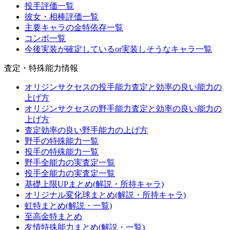
投手評価一覧
彼女・相棒評価一覧
主要キャラの金特依存一覧
コンボ一覧
今後実装が確定しているor実装しそうなキャラ一覧
査定・特殊能力情報
オリジンサクセスの投手能力査定と効率の良い能力の
上げ方
オリジンサクセスの野手能力査定と効率の良い能力の
上げ方
査定効率の良い野手能力の上げ方
野手の特殊能力一覧
投手の特殊能力一覧
野手全能力の実査定一覧
投手全能力の実査定一覧
基礎上限UPまとめ(解説・所持キャラ)
オリジナル変化球まとめ(解説・所持キャラ)
虹特まとめ(解説・一覧)
至高金特まとめ
友情特殊能力まとめ(解説・一覧)