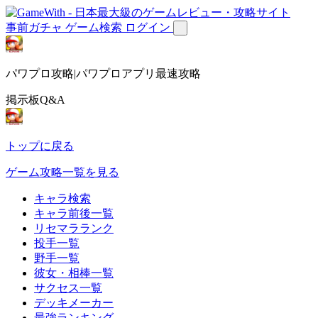
事前ガチャ
ゲーム検索
ログイン
パワプロ攻略|パワプロアプリ最速攻略
掲示板Q&A
トップに戻る
ゲーム攻略一覧を見る
キャラ検索
キャラ前後一覧
リセマラランク
投手一覧
野手一覧
彼女・相棒一覧
サクセス一覧
デッキメーカー
最強ランキング