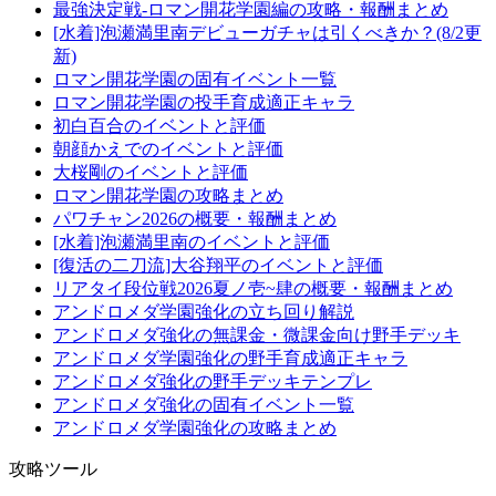
最強決定戦-ロマン開花学園編の攻略・報酬まとめ
[水着]泡瀬満里南デビューガチャは引くべきか？(8/2更
新)
ロマン開花学園の固有イベント一覧
ロマン開花学園の投手育成適正キャラ
初白百合のイベントと評価
朝顔かえでのイベントと評価
大桜剛のイベントと評価
ロマン開花学園の攻略まとめ
パワチャン2026の概要・報酬まとめ
[水着]泡瀬満里南のイベントと評価
[復活の二刀流]大谷翔平のイベントと評価
リアタイ段位戦2026夏ノ壱~肆の概要・報酬まとめ
アンドロメダ学園強化の立ち回り解説
アンドロメダ強化の無課金・微課金向け野手デッキ
アンドロメダ学園強化の野手育成適正キャラ
アンドロメダ強化の野手デッキテンプレ
アンドロメダ強化の固有イベント一覧
アンドロメダ学園強化の攻略まとめ
攻略ツール