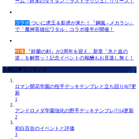
ーム『終末のタイタン：ラストラッシュ』リリース！
コラボ
ついに虎王＆影虎が来た！『鋼嵐 - メカラシ』
で「魔神英雄伝ワタル」コラボ後半が開催！
特集
『鈴蘭の剣』が2周年を迎え、新章「氷と血の
道」を解禁ッ！記念イベントの報酬もお見逃し無く！
攻略記事ランキング
ロマン開花学園の投手デッキテンプレと立ち回り|8/7更
新
1
アンドロメダ学園強化の野手デッキテンプレ|7/14更新
2
初白百合のイベントと評価
3