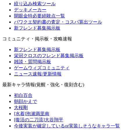
絞り込み検索ツール
デッキメーカー
開眼金特必要経験点一覧
パワクエ契約書の査定・コスパ算出ツール
新フレンド募集掲示板
コミュニティ・掲示板・攻略速報
新フレンド募集掲示板
栄冠クロスのフレンド募集掲示板
雑談・質問掲示板
ゲームウィズコミュニティ
ニュース速報/更新情報
最新キャラ情報(覚醒・強化・復刻含む)
初白百合
朝顔かえで
大桜剛
[水着]泡瀬満里南
[復活の二刀流]大谷翔平
今後実装が確定しているor実装しそうなキャラ一覧