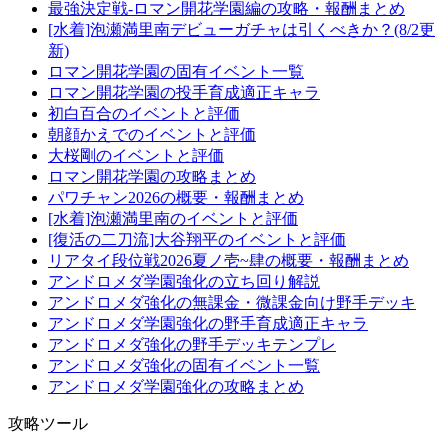
最強決定戦-ロマン開花学園編の攻略・報酬まとめ
[水着]泡瀬満里南デビューガチャは引くべきか？(8/2更
新)
ロマン開花学園の固有イベント一覧
ロマン開花学園の投手育成適正キャラ
初白百合のイベントと評価
朝顔かえでのイベントと評価
大桜剛のイベントと評価
ロマン開花学園の攻略まとめ
パワチャン2026の概要・報酬まとめ
[水着]泡瀬満里南のイベントと評価
[復活の二刀流]大谷翔平のイベントと評価
リアタイ段位戦2026夏ノ壱~肆の概要・報酬まとめ
アンドロメダ学園強化の立ち回り解説
アンドロメダ強化の無課金・微課金向け野手デッキ
アンドロメダ学園強化の野手育成適正キャラ
アンドロメダ強化の野手デッキテンプレ
アンドロメダ強化の固有イベント一覧
アンドロメダ学園強化の攻略まとめ
攻略ツール