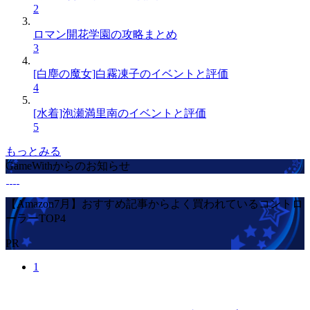
2
ロマン開花学園の攻略まとめ
3
[白塵の魔女]白霧凍子のイベントと評価
4
[水着]泡瀬満里南のイベントと評価
5
もっとみる
GameWithからのお知らせ
【Amazon7月】おすすめ記事からよく買われているコントロ
ーラーTOP4
PR
1