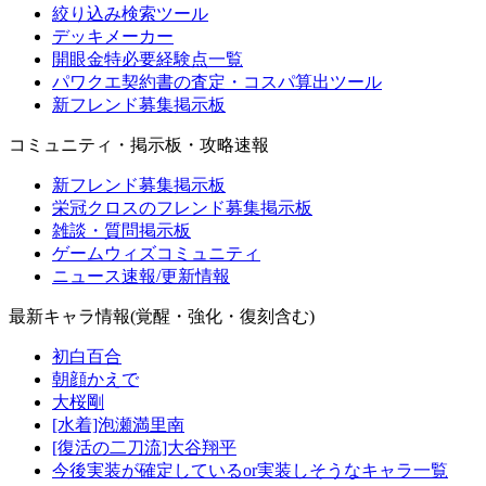
絞り込み検索ツール
デッキメーカー
開眼金特必要経験点一覧
パワクエ契約書の査定・コスパ算出ツール
新フレンド募集掲示板
コミュニティ・掲示板・攻略速報
新フレンド募集掲示板
栄冠クロスのフレンド募集掲示板
雑談・質問掲示板
ゲームウィズコミュニティ
ニュース速報/更新情報
最新キャラ情報(覚醒・強化・復刻含む)
初白百合
朝顔かえで
大桜剛
[水着]泡瀬満里南
[復活の二刀流]大谷翔平
今後実装が確定しているor実装しそうなキャラ一覧