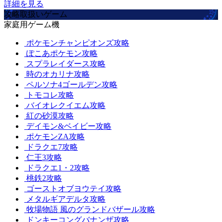
詳細を見る
攻略取扱いゲーム
家庭用ゲーム機
ポケモンチャンピオンズ攻略
ぽこあポケモン攻略
スプラレイダース攻略
時のオカリナ攻略
ペルソナ4ゴールデン攻略
トモコレ攻略
バイオレクイエム攻略
紅の砂漠攻略
デイモン&ベイビー攻略
ポケモンZA攻略
ドラクエ7攻略
仁王3攻略
ドラクエ1・2攻略
桃鉄2攻略
ゴーストオブヨウテイ攻略
メタルギアデルタ攻略
牧場物語 風のグランドバザール攻略
ドンキーコングバナンザ攻略