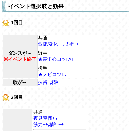
イベント選択肢と効果
1回目
共通
敏捷/変化++,技術++
ダンスが～
野手
※イベント終了
★競争心コツLv1
投手
★ノビコツLv1
歌が～
技術+,精神+
2回目
共通
夜見評価+5
筋力++,精神++