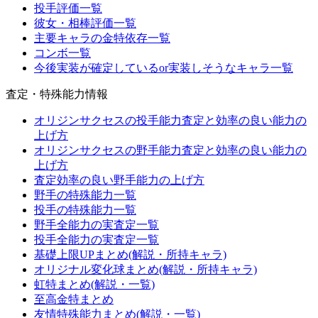
投手評価一覧
彼女・相棒評価一覧
主要キャラの金特依存一覧
コンボ一覧
今後実装が確定しているor実装しそうなキャラ一覧
査定・特殊能力情報
オリジンサクセスの投手能力査定と効率の良い能力の
上げ方
オリジンサクセスの野手能力査定と効率の良い能力の
上げ方
査定効率の良い野手能力の上げ方
野手の特殊能力一覧
投手の特殊能力一覧
野手全能力の実査定一覧
投手全能力の実査定一覧
基礎上限UPまとめ(解説・所持キャラ)
オリジナル変化球まとめ(解説・所持キャラ)
虹特まとめ(解説・一覧)
至高金特まとめ
友情特殊能力まとめ(解説・一覧)