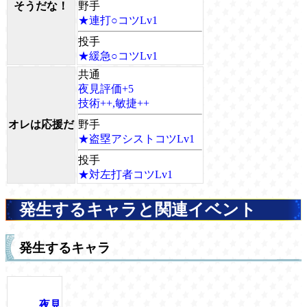
そうだな！
野手
★連打○コツLv1
投手
★緩急○コツLv1
共通
夜見評価+5
技術++,敏捷++
オレは応援だ
野手
★盗塁アシストコツLv1
投手
★対左打者コツLv1
発生するキャラと関連イベント
発生するキャラ
夜見