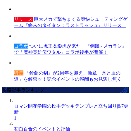
リリース
巨大メカで撃ちまくる爽快シューティングゲ
ーム『終末のタイタン：ラストラッシュ』リリース！
コラボ
ついに虎王＆影虎が来た！『鋼嵐 - メカラシ』
で「魔神英雄伝ワタル」コラボ後半が開催！
特集
『鈴蘭の剣』が2周年を迎え、新章「氷と血の
道」を解禁ッ！記念イベントの報酬もお見逃し無く！
攻略記事ランキング
ロマン開花学園の投手デッキテンプレと立ち回り|8/7更
新
1
初白百合のイベントと評価