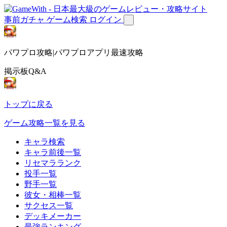
事前ガチャ
ゲーム検索
ログイン
パワプロ攻略|パワプロアプリ最速攻略
掲示板Q&A
トップに戻る
ゲーム攻略一覧を見る
キャラ検索
キャラ前後一覧
リセマラランク
投手一覧
野手一覧
彼女・相棒一覧
サクセス一覧
デッキメーカー
最強ランキング