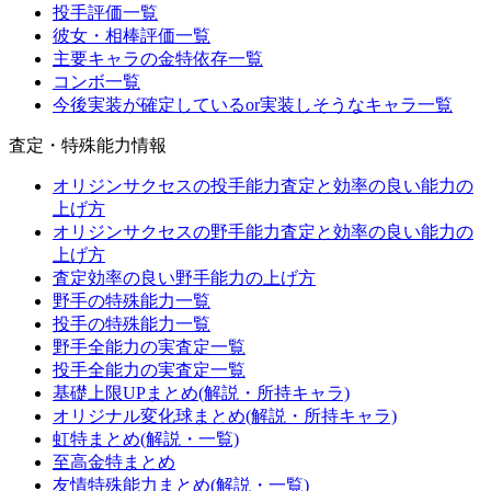
投手評価一覧
彼女・相棒評価一覧
主要キャラの金特依存一覧
コンボ一覧
今後実装が確定しているor実装しそうなキャラ一覧
査定・特殊能力情報
オリジンサクセスの投手能力査定と効率の良い能力の
上げ方
オリジンサクセスの野手能力査定と効率の良い能力の
上げ方
査定効率の良い野手能力の上げ方
野手の特殊能力一覧
投手の特殊能力一覧
野手全能力の実査定一覧
投手全能力の実査定一覧
基礎上限UPまとめ(解説・所持キャラ)
オリジナル変化球まとめ(解説・所持キャラ)
虹特まとめ(解説・一覧)
至高金特まとめ
友情特殊能力まとめ(解説・一覧)