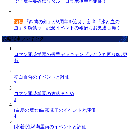
で「魔神英雄伝ワタル」コラボ後半が開催！
特集
『鈴蘭の剣』が2周年を迎え、新章「氷と血の
道」を解禁ッ！記念イベントの報酬もお見逃し無く！
攻略記事ランキング
ロマン開花学園の投手デッキテンプレと立ち回り|8/7更
新
1
初白百合のイベントと評価
2
ロマン開花学園の攻略まとめ
3
[白塵の魔女]白霧凍子のイベントと評価
4
[水着]泡瀬満里南のイベントと評価