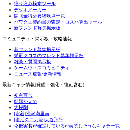
絞り込み検索ツール
デッキメーカー
開眼金特必要経験点一覧
パワクエ契約書の査定・コスパ算出ツール
新フレンド募集掲示板
コミュニティ・掲示板・攻略速報
新フレンド募集掲示板
栄冠クロスのフレンド募集掲示板
雑談・質問掲示板
ゲームウィズコミュニティ
ニュース速報/更新情報
最新キャラ情報(覚醒・強化・復刻含む)
初白百合
朝顔かえで
大桜剛
[水着]泡瀬満里南
[復活の二刀流]大谷翔平
今後実装が確定しているor実装しそうなキャラ一覧