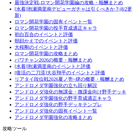
最強決定戦-ロマン開花学園編の攻略・報酬まとめ
[水着]泡瀬満里南デビューガチャは引くべきか？(8/2更
新)
ロマン開花学園の固有イベント一覧
ロマン開花学園の投手育成適正キャラ
初白百合のイベントと評価
朝顔かえでのイベントと評価
大桜剛のイベントと評価
ロマン開花学園の攻略まとめ
パワチャン2026の概要・報酬まとめ
[水着]泡瀬満里南のイベントと評価
[復活の二刀流]大谷翔平のイベントと評価
リアタイ段位戦2026夏ノ壱~肆の概要・報酬まとめ
アンドロメダ学園強化の立ち回り解説
アンドロメダ強化の無課金・微課金向け野手デッキ
アンドロメダ学園強化の野手育成適正キャラ
アンドロメダ強化の野手デッキテンプレ
アンドロメダ強化の固有イベント一覧
アンドロメダ学園強化の攻略まとめ
攻略ツール