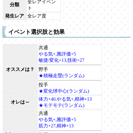
全レアイベン
分類
ト
発生レア
全レア度
イベント選択肢と効果
共通
やる気+,雅評価+5
敏捷/変化+13,技術+27
オススメは？
野手
★積極走塁(ランダム)
投手
★変化球中心(ランダム)
体力+40,やる気+,精神+13
オレは～
★モテモテ(ランダム)
共通
やる気+,雅評価+5
筋力+27,精神+13