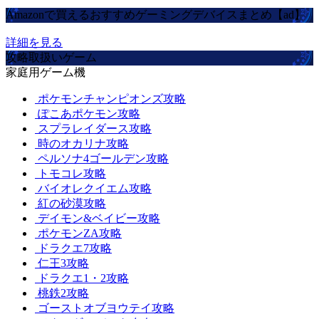
Amazonで買えるおすすめゲーミングデバイスまとめ【ad】
詳細を見る
攻略取扱いゲーム
家庭用ゲーム機
ポケモンチャンピオンズ攻略
ぽこあポケモン攻略
スプラレイダース攻略
時のオカリナ攻略
ペルソナ4ゴールデン攻略
トモコレ攻略
バイオレクイエム攻略
紅の砂漠攻略
デイモン&ベイビー攻略
ポケモンZA攻略
ドラクエ7攻略
仁王3攻略
ドラクエ1・2攻略
桃鉄2攻略
ゴーストオブヨウテイ攻略