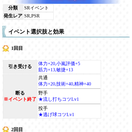
分類
SRイベント
発生レア
SR,PSR
イベント選択肢と効果
1回目
体力+20,小嵐評価+5
引き受ける
筋力+13,敏捷+13
共通
体力+20,技術+40,精神+40
断る
野手
※イベント終了
★流し打ちコツLv1
投手
★逃げ球コツLv1
2回目