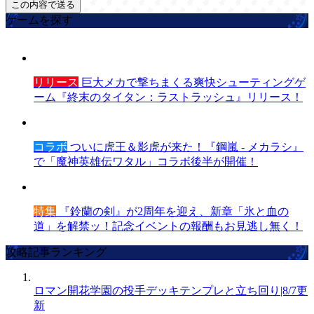
ゲームを探す
リリース
巨大メカで撃ちまくる爽快シューティングゲ
ーム『終末のタイタン：ラストラッシュ』リリース！
コラボ
ついに虎王＆影虎が来た！『鋼嵐 - メカラシ』
で「魔神英雄伝ワタル」コラボ後半が開催！
特集
『鈴蘭の剣』が2周年を迎え、新章「氷と血の
道」を解禁ッ！記念イベントの報酬もお見逃し無く！
攻略記事ランキング
ロマン開花学園の投手デッキテンプレと立ち回り|8/7更
新