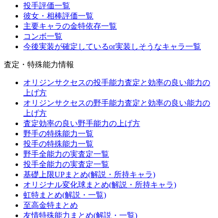
投手評価一覧
彼女・相棒評価一覧
主要キャラの金特依存一覧
コンボ一覧
今後実装が確定しているor実装しそうなキャラ一覧
査定・特殊能力情報
オリジンサクセスの投手能力査定と効率の良い能力の
上げ方
オリジンサクセスの野手能力査定と効率の良い能力の
上げ方
査定効率の良い野手能力の上げ方
野手の特殊能力一覧
投手の特殊能力一覧
野手全能力の実査定一覧
投手全能力の実査定一覧
基礎上限UPまとめ(解説・所持キャラ)
オリジナル変化球まとめ(解説・所持キャラ)
虹特まとめ(解説・一覧)
至高金特まとめ
友情特殊能力まとめ(解説・一覧)