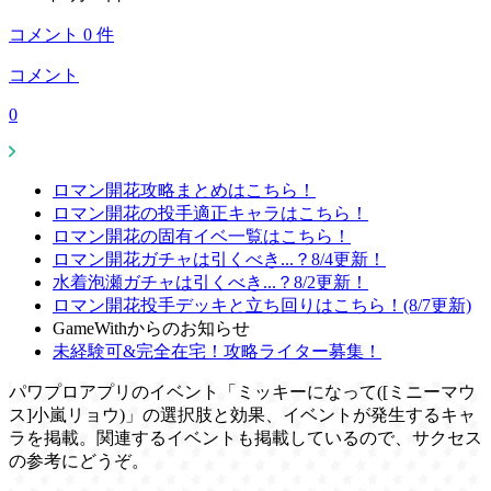
コメント
0
件
コメント
0
ロマン開花攻略まとめはこちら！
ロマン開花の投手適正キャラはこちら！
ロマン開花の固有イベ一覧はこちら！
ロマン開花ガチャは引くべき...？8/4更新！
水着泡瀬ガチャは引くべき...？8/2更新！
ロマン開花投手デッキと立ち回りはこちら！(8/7更新)
GameWithからのお知らせ
未経験可&完全在宅！攻略ライター募集！
パワプロアプリのイベント「ミッキーになって([ミニーマウ
ス]小嵐リョウ)」の選択肢と効果、イベントが発生するキャ
ラを掲載。関連するイベントも掲載しているので、サクセス
の参考にどうぞ。