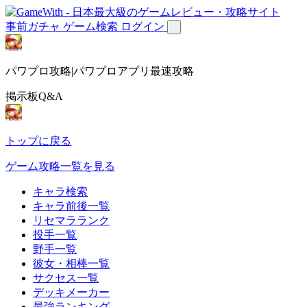
事前ガチャ
ゲーム検索
ログイン
パワプロ攻略|パワプロアプリ最速攻略
掲示板Q&A
トップに戻る
ゲーム攻略一覧を見る
キャラ検索
キャラ前後一覧
リセマラランク
投手一覧
野手一覧
彼女・相棒一覧
サクセス一覧
デッキメーカー
最強ランキング