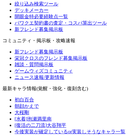
絞り込み検索ツール
デッキメーカー
開眼金特必要経験点一覧
パワクエ契約書の査定・コスパ算出ツール
新フレンド募集掲示板
コミュニティ・掲示板・攻略速報
新フレンド募集掲示板
栄冠クロスのフレンド募集掲示板
雑談・質問掲示板
ゲームウィズコミュニティ
ニュース速報/更新情報
最新キャラ情報(覚醒・強化・復刻含む)
初白百合
朝顔かえで
大桜剛
[水着]泡瀬満里南
[復活の二刀流]大谷翔平
今後実装が確定しているor実装しそうなキャラ一覧