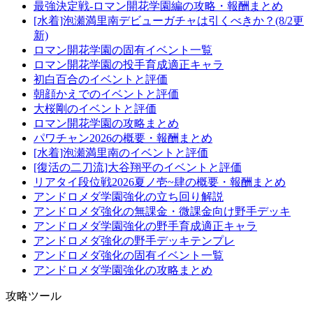
最強決定戦-ロマン開花学園編の攻略・報酬まとめ
[水着]泡瀬満里南デビューガチャは引くべきか？(8/2更
新)
ロマン開花学園の固有イベント一覧
ロマン開花学園の投手育成適正キャラ
初白百合のイベントと評価
朝顔かえでのイベントと評価
大桜剛のイベントと評価
ロマン開花学園の攻略まとめ
パワチャン2026の概要・報酬まとめ
[水着]泡瀬満里南のイベントと評価
[復活の二刀流]大谷翔平のイベントと評価
リアタイ段位戦2026夏ノ壱~肆の概要・報酬まとめ
アンドロメダ学園強化の立ち回り解説
アンドロメダ強化の無課金・微課金向け野手デッキ
アンドロメダ学園強化の野手育成適正キャラ
アンドロメダ強化の野手デッキテンプレ
アンドロメダ強化の固有イベント一覧
アンドロメダ学園強化の攻略まとめ
攻略ツール