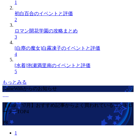
1
初白百合のイベントと評価
2
ロマン開花学園の攻略まとめ
3
[白塵の魔女]白霧凍子のイベントと評価
4
[水着]泡瀬満里南のイベントと評価
5
もっとみる
GameWithからのお知らせ
【Amazon7月】おすすめ記事からよく買われているコントロ
ーラーTOP4
PR
1