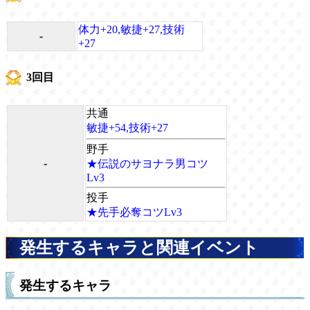
体力+20,敏捷+27,技術
-
+27
3回目
共通
敏捷+54,技術+27
野手
-
★伝説のサヨナラ男コツ
Lv3
投手
★先手必奪コツLv3
発生するキャラと関連イベント
発生するキャラ