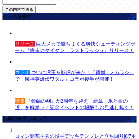
ゲームを探す
リリース
巨大メカで撃ちまくる爽快シューティングゲ
ーム『終末のタイタン：ラストラッシュ』リリース！
コラボ
ついに虎王＆影虎が来た！『鋼嵐 - メカラシ』
で「魔神英雄伝ワタル」コラボ後半が開催！
特集
『鈴蘭の剣』が2周年を迎え、新章「氷と血の
道」を解禁ッ！記念イベントの報酬もお見逃し無く！
攻略記事ランキング
ロマン開花学園の投手デッキテンプレと立ち回り|8/7更