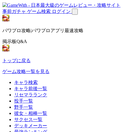
事前ガチャ
ゲーム検索
ログイン
パワプロ攻略|パワプロアプリ最速攻略
掲示板Q&A
トップに戻る
ゲーム攻略一覧を見る
キャラ検索
キャラ前後一覧
リセマラランク
投手一覧
野手一覧
彼女・相棒一覧
サクセス一覧
デッキメーカー
最強ランキング