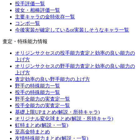
投手評価一覧
彼女・相棒評価一覧
主要キャラの金特依存一覧
コンボ一覧
今後実装が確定しているor実装しそうなキャラ一覧
査定・特殊能力情報
オリジンサクセスの投手能力査定と効率の良い能力の
上げ方
オリジンサクセスの野手能力査定と効率の良い能力の
上げ方
査定効率の良い野手能力の上げ方
野手の特殊能力一覧
投手の特殊能力一覧
野手全能力の実査定一覧
投手全能力の実査定一覧
基礎上限UPまとめ(解説・所持キャラ)
オリジナル変化球まとめ(解説・所持キャラ)
虹特まとめ(解説・一覧)
至高金特まとめ
友情特殊能力まとめ(解説・一覧)