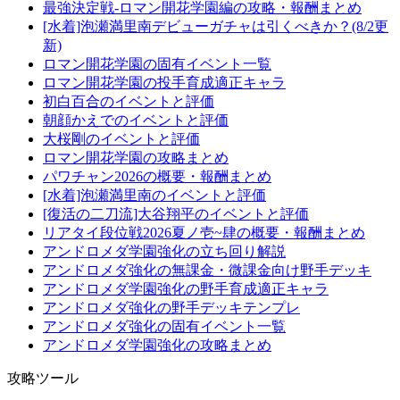
最強決定戦-ロマン開花学園編の攻略・報酬まとめ
[水着]泡瀬満里南デビューガチャは引くべきか？(8/2更
新)
ロマン開花学園の固有イベント一覧
ロマン開花学園の投手育成適正キャラ
初白百合のイベントと評価
朝顔かえでのイベントと評価
大桜剛のイベントと評価
ロマン開花学園の攻略まとめ
パワチャン2026の概要・報酬まとめ
[水着]泡瀬満里南のイベントと評価
[復活の二刀流]大谷翔平のイベントと評価
リアタイ段位戦2026夏ノ壱~肆の概要・報酬まとめ
アンドロメダ学園強化の立ち回り解説
アンドロメダ強化の無課金・微課金向け野手デッキ
アンドロメダ学園強化の野手育成適正キャラ
アンドロメダ強化の野手デッキテンプレ
アンドロメダ強化の固有イベント一覧
アンドロメダ学園強化の攻略まとめ
攻略ツール