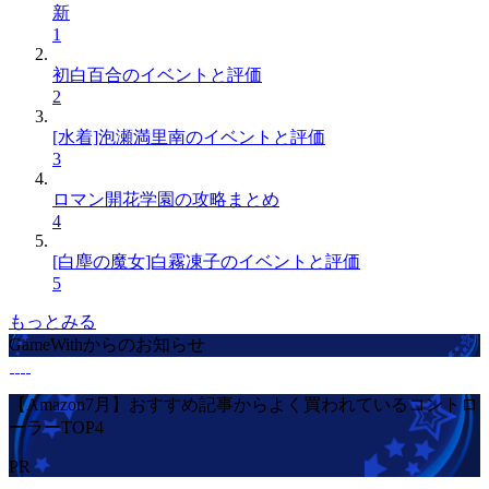
新
1
初白百合のイベントと評価
2
[水着]泡瀬満里南のイベントと評価
3
ロマン開花学園の攻略まとめ
4
[白塵の魔女]白霧凍子のイベントと評価
5
もっとみる
GameWithからのお知らせ
【Amazon7月】おすすめ記事からよく買われているコントロ
ーラーTOP4
PR