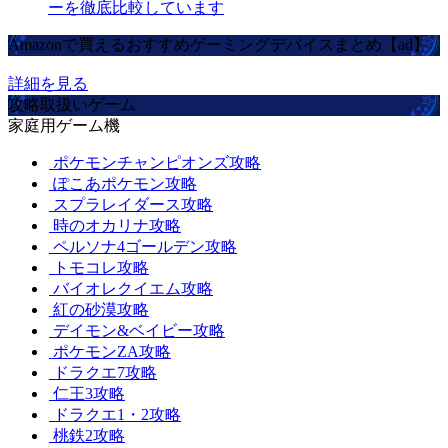
ーを徹底比較しています
Amazonで買えるおすすめゲーミングデバイスまとめ【ad】
詳細を見る
攻略取扱いゲーム
家庭用ゲーム機
ポケモンチャンピオンズ攻略
ぽこあポケモン攻略
スプラレイダース攻略
時のオカリナ攻略
ペルソナ4ゴールデン攻略
トモコレ攻略
バイオレクイエム攻略
紅の砂漠攻略
デイモン&ベイビー攻略
ポケモンZA攻略
ドラクエ7攻略
仁王3攻略
ドラクエ1・2攻略
桃鉄2攻略