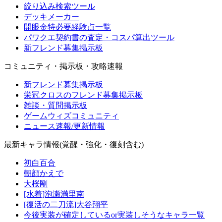
絞り込み検索ツール
デッキメーカー
開眼金特必要経験点一覧
パワクエ契約書の査定・コスパ算出ツール
新フレンド募集掲示板
コミュニティ・掲示板・攻略速報
新フレンド募集掲示板
栄冠クロスのフレンド募集掲示板
雑談・質問掲示板
ゲームウィズコミュニティ
ニュース速報/更新情報
最新キャラ情報(覚醒・強化・復刻含む)
初白百合
朝顔かえで
大桜剛
[水着]泡瀬満里南
[復活の二刀流]大谷翔平
今後実装が確定しているor実装しそうなキャラ一覧