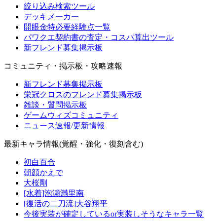
絞り込み検索ツール
デッキメーカー
開眼金特必要経験点一覧
パワクエ契約書の査定・コスパ算出ツール
新フレンド募集掲示板
コミュニティ・掲示板・攻略速報
新フレンド募集掲示板
栄冠クロスのフレンド募集掲示板
雑談・質問掲示板
ゲームウィズコミュニティ
ニュース速報/更新情報
最新キャラ情報(覚醒・強化・復刻含む)
初白百合
朝顔かえで
大桜剛
[水着]泡瀬満里南
[復活の二刀流]大谷翔平
今後実装が確定しているor実装しそうなキャラ一覧