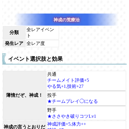
神成の荒療治
全レアイベン
分類
ト
発生レア
全レア度
イベント選択肢と効果
共通
チームメイト評価+5
やる気+1,技術+27
薄情だぞ、神成！
投手
★チームプレイ◯になる
野手
★ささやき破りコツLv1
神成評価+5,体力++
神成の言うとおりだ