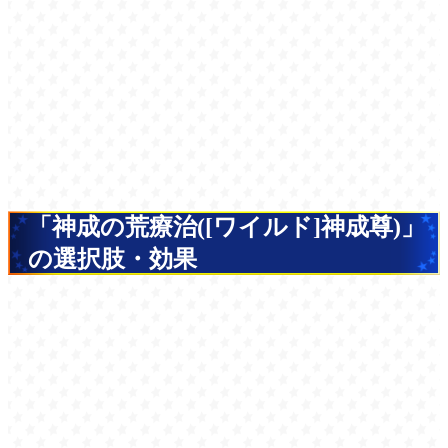
「神成の荒療治([ワイルド]神成尊)」
の選択肢・効果