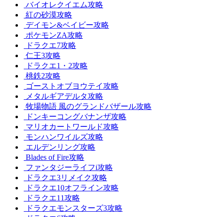
バイオレクイエム攻略
紅の砂漠攻略
デイモン&ベイビー攻略
ポケモンZA攻略
ドラクエ7攻略
仁王3攻略
ドラクエ1・2攻略
桃鉄2攻略
ゴーストオブヨウテイ攻略
メタルギアデルタ攻略
牧場物語 風のグランドバザール攻略
ドンキーコングバナンザ攻略
マリオカートワールド攻略
モンハンワイルズ攻略
エルデンリング攻略
Blades of Fire攻略
ファンタジーライフi攻略
ドラクエ3リメイク攻略
ドラクエ10オフライン攻略
ドラクエ11攻略
ドラクエモンスターズ3攻略