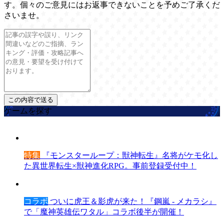
す。個々のご意見にはお返事できないことを予めご了承くだ
さいませ。
ゲームを探す
特集
『モンスターループ：獣神転生』名将がケモ化し
た異世界転生×獣神進化RPG。事前登録受付中！
コラボ
ついに虎王＆影虎が来た！『鋼嵐 - メカラシ』
で「魔神英雄伝ワタル」コラボ後半が開催！