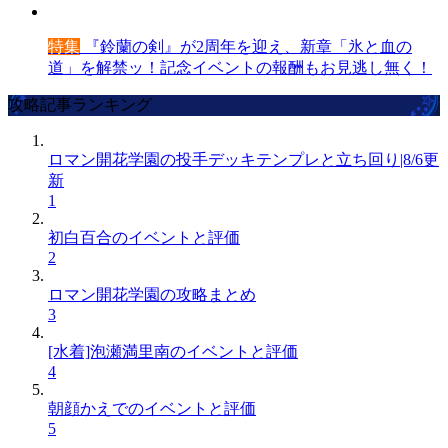
特集
『鈴蘭の剣』が2周年を迎え、新章「氷と血の
道」を解禁ッ！記念イベントの報酬もお見逃し無く！
攻略記事ランキング
ロマン開花学園の投手デッキテンプレと立ち回り|8/6更
新
1
初白百合のイベントと評価
2
ロマン開花学園の攻略まとめ
3
[水着]泡瀬満里南のイベントと評価
4
朝顔かえでのイベントと評価
5