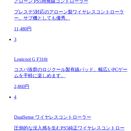
アローン PS5用無線コントローラー
プレステ5対応のアローン製ワイヤレスコントローラ
ー。サブ機としても優秀。
11,480円
3
Logicool G F310r
コスパ抜群のロジクール製有線パッド。幅広いPCゲー
ムを手軽に楽しめます。
2,860円
4
DualSense ワイヤレスコントローラー
圧倒的な没入感を生むPS5純正ワイヤレスコントロー