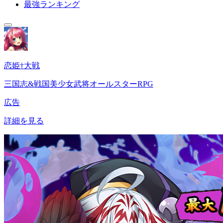
最強ランキング
恋姫†大戦
三国志&戦国美少女武将オールスターRPG
広告
詳細を見る