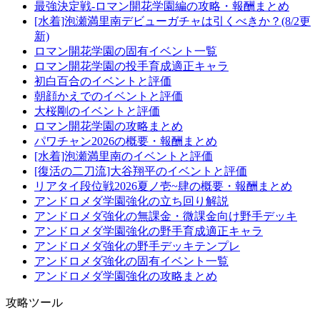
最強決定戦-ロマン開花学園編の攻略・報酬まとめ
[水着]泡瀬満里南デビューガチャは引くべきか？(8/2更
新)
ロマン開花学園の固有イベント一覧
ロマン開花学園の投手育成適正キャラ
初白百合のイベントと評価
朝顔かえでのイベントと評価
大桜剛のイベントと評価
ロマン開花学園の攻略まとめ
パワチャン2026の概要・報酬まとめ
[水着]泡瀬満里南のイベントと評価
[復活の二刀流]大谷翔平のイベントと評価
リアタイ段位戦2026夏ノ壱~肆の概要・報酬まとめ
アンドロメダ学園強化の立ち回り解説
アンドロメダ強化の無課金・微課金向け野手デッキ
アンドロメダ学園強化の野手育成適正キャラ
アンドロメダ強化の野手デッキテンプレ
アンドロメダ強化の固有イベント一覧
アンドロメダ学園強化の攻略まとめ
攻略ツール