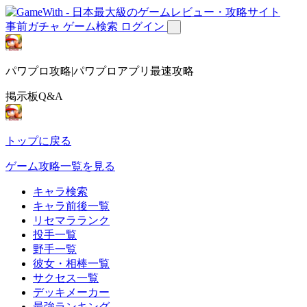
事前ガチャ
ゲーム検索
ログイン
パワプロ攻略|パワプロアプリ最速攻略
掲示板Q&A
トップに戻る
ゲーム攻略一覧を見る
キャラ検索
キャラ前後一覧
リセマラランク
投手一覧
野手一覧
彼女・相棒一覧
サクセス一覧
デッキメーカー
最強ランキング