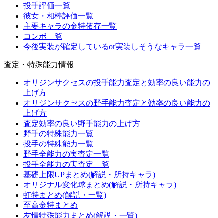
投手評価一覧
彼女・相棒評価一覧
主要キャラの金特依存一覧
コンボ一覧
今後実装が確定しているor実装しそうなキャラ一覧
査定・特殊能力情報
オリジンサクセスの投手能力査定と効率の良い能力の
上げ方
オリジンサクセスの野手能力査定と効率の良い能力の
上げ方
査定効率の良い野手能力の上げ方
野手の特殊能力一覧
投手の特殊能力一覧
野手全能力の実査定一覧
投手全能力の実査定一覧
基礎上限UPまとめ(解説・所持キャラ)
オリジナル変化球まとめ(解説・所持キャラ)
虹特まとめ(解説・一覧)
至高金特まとめ
友情特殊能力まとめ(解説・一覧)