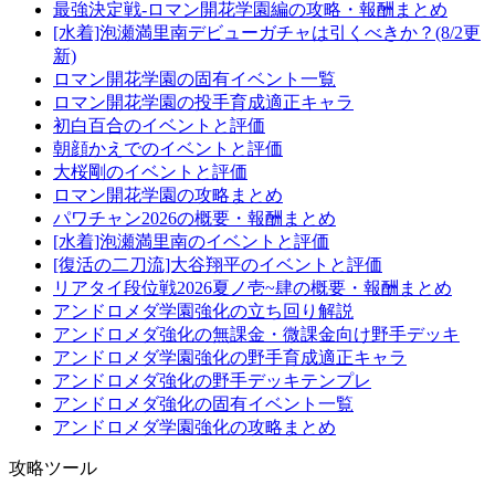
最強決定戦-ロマン開花学園編の攻略・報酬まとめ
[水着]泡瀬満里南デビューガチャは引くべきか？(8/2更
新)
ロマン開花学園の固有イベント一覧
ロマン開花学園の投手育成適正キャラ
初白百合のイベントと評価
朝顔かえでのイベントと評価
大桜剛のイベントと評価
ロマン開花学園の攻略まとめ
パワチャン2026の概要・報酬まとめ
[水着]泡瀬満里南のイベントと評価
[復活の二刀流]大谷翔平のイベントと評価
リアタイ段位戦2026夏ノ壱~肆の概要・報酬まとめ
アンドロメダ学園強化の立ち回り解説
アンドロメダ強化の無課金・微課金向け野手デッキ
アンドロメダ学園強化の野手育成適正キャラ
アンドロメダ強化の野手デッキテンプレ
アンドロメダ強化の固有イベント一覧
アンドロメダ学園強化の攻略まとめ
攻略ツール