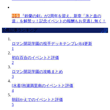
特集
『鈴蘭の剣』が2周年を迎え、新章「氷と血の
道」を解禁ッ！記念イベントの報酬もお見逃し無く！
攻略記事ランキング
ロマン開花学園の投手デッキテンプレ|8/4更新
1
初白百合のイベントと評価
2
ロマン開花学園の攻略まとめ
3
[水着]泡瀬満里南のイベントと評価
4
朝顔かえでのイベントと評価
5