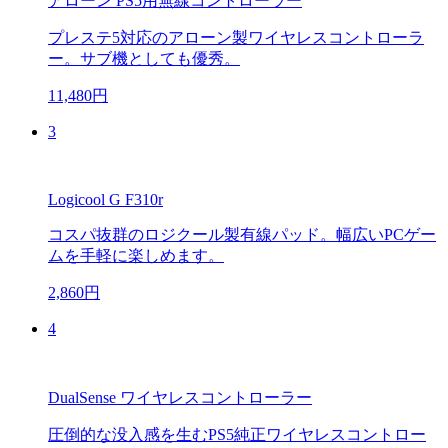
アローン PS5用無線コントローラー
プレステ5対応のアローン製ワイヤレスコントローラ
ー。サブ機としても優秀。
11,480円
3
Logicool G F310r
コスパ抜群のロジクール製有線パッド。幅広いPCゲー
ムを手軽に楽しめます。
2,860円
4
DualSense ワイヤレスコントローラー
圧倒的な没入感を生むPS5純正ワイヤレスコントロー