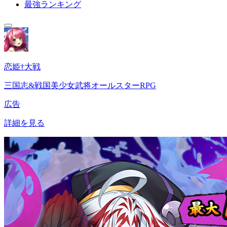
最強ランキング
恋姫†大戦
三国志&戦国美少女武将オールスターRPG
広告
詳細を見る