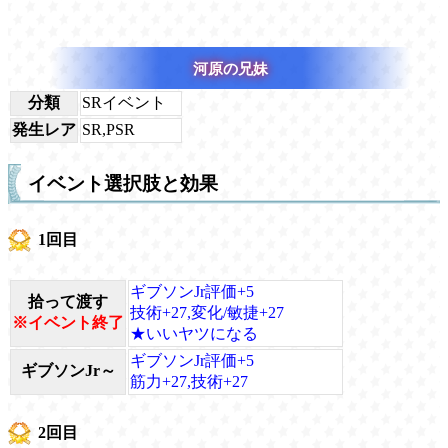
河原の兄妹
分類
SRイベント
発生レア
SR,PSR
イベント選択肢と効果
1回目
ギブソンJr評価+5
拾って渡す
技術+27,変化/敏捷+27
※イベント終了
★いいヤツになる
ギブソンJr評価+5
ギブソンJr～
筋力+27,技術+27
2回目