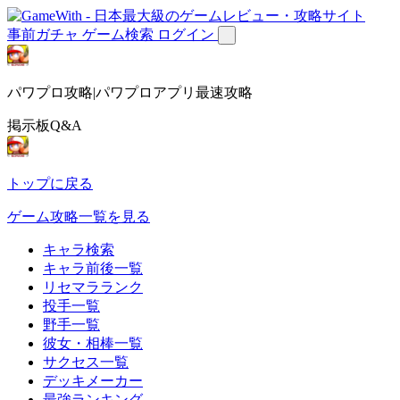
事前ガチャ
ゲーム検索
ログイン
パワプロ攻略|パワプロアプリ最速攻略
掲示板Q&A
トップに戻る
ゲーム攻略一覧を見る
キャラ検索
キャラ前後一覧
リセマラランク
投手一覧
野手一覧
彼女・相棒一覧
サクセス一覧
デッキメーカー
最強ランキング