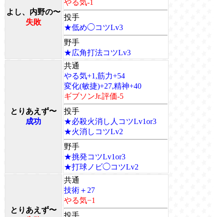
やる気-1
よし、内野の〜
投手
失敗
★低め◯コツLv3
野手
★広角打法コツLv3
共通
やる気+1,筋力+54
変化(敏捷)+27,精神+40
ギブソンJr.評価-5
とりあえず〜
投手
成功
★必殺火消し人コツLv1or3
★火消しコツLv2
野手
★挑発コツLv1or3
★打球ノビ◯コツLv2
共通
技術＋27
やる気−1
とりあえず〜
投手