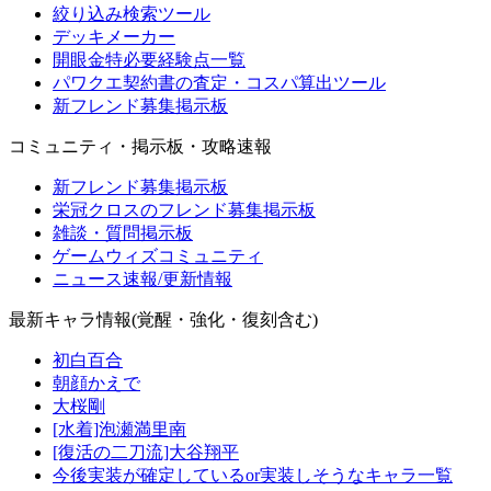
絞り込み検索ツール
デッキメーカー
開眼金特必要経験点一覧
パワクエ契約書の査定・コスパ算出ツール
新フレンド募集掲示板
コミュニティ・掲示板・攻略速報
新フレンド募集掲示板
栄冠クロスのフレンド募集掲示板
雑談・質問掲示板
ゲームウィズコミュニティ
ニュース速報/更新情報
最新キャラ情報(覚醒・強化・復刻含む)
初白百合
朝顔かえで
大桜剛
[水着]泡瀬満里南
[復活の二刀流]大谷翔平
今後実装が確定しているor実装しそうなキャラ一覧