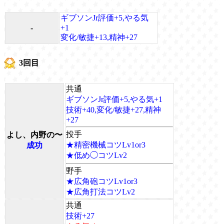
ギブソンJr評価+5,やる気
-
+1
変化/敏捷+13,精神+27
3回目
共通
ギブソンJr評価+5,やる気+1
技術+40,変化/敏捷+27,精神
+27
投手
よし、内野の〜
★精密機械コツLv1or3
成功
★低め◯コツLv2
野手
★広角砲コツLv1or3
★広角打法コツLv2
共通
技術+27