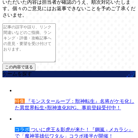
いただいた内容は担当者が確認のうえ、順次対応いたしま
す。個々のご意見にはお返事できないことを予めご了承くだ
さいませ。
ゲームを探す
特集
『モンスターループ：獣神転生』名将がケモ化し
た異世界転生×獣神進化RPG。事前登録受付中！
コラボ
ついに虎王＆影虎が来た！『鋼嵐 - メカラシ』
で「魔神英雄伝ワタル」コラボ後半が開催！