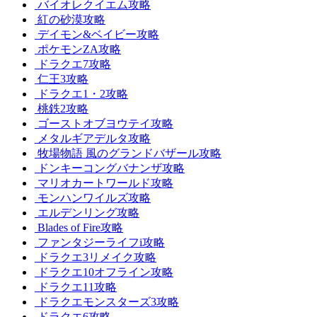
バイオレクイエム攻略
紅の砂漠攻略
デイモン&ベイビー攻略
ポケモンZA攻略
ドラクエ7攻略
仁王3攻略
ドラクエ1・2攻略
桃鉄2攻略
ゴーストオブヨウテイ攻略
メタルギアデルタ攻略
牧場物語 風のグランドバザール攻略
ドンキーコングバナンザ攻略
マリオカートワールド攻略
モンハンワイルズ攻略
エルデンリング攻略
Blades of Fire攻略
ファンタジーライフi攻略
ドラクエ3リメイク攻略
ドラクエ10オフライン攻略
ドラクエ11攻略
ドラクエモンスターズ3攻略
ドラクエ6攻略