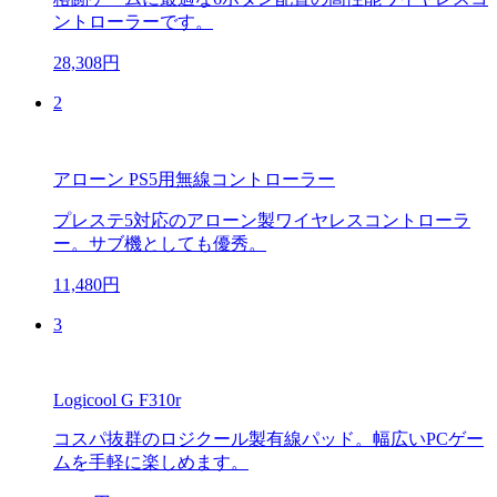
ントローラーです。
28,308円
2
アローン PS5用無線コントローラー
プレステ5対応のアローン製ワイヤレスコントローラ
ー。サブ機としても優秀。
11,480円
3
Logicool G F310r
コスパ抜群のロジクール製有線パッド。幅広いPCゲー
ムを手軽に楽しめます。