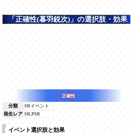
「正確性(暮羽鋭次)」の選択肢・効果
正確性
分類
SRイベント
発生レア
SR,PSR
イベント選択肢と効果