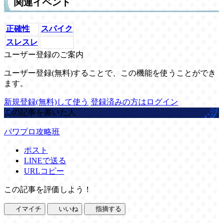
関連イベント
正確性
スパイク
スレスレ
ユーザー登録のご案内
ユーザー登録(無料)することで、この機能を使うことができ
ます。
新規登録(無料)して使う
登録済みの方はログイン
この記事を書いた人
パワプロ攻略班
ポスト
LINEで送る
URLコピー
この記事を評価しよう！
イマイチ
いいね
指摘する