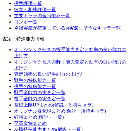
投手評価一覧
彼女・相棒評価一覧
主要キャラの金特依存一覧
コンボ一覧
今後実装が確定しているor実装しそうなキャラ一覧
査定・特殊能力情報
オリジンサクセスの投手能力査定と効率の良い能力の
上げ方
オリジンサクセスの野手能力査定と効率の良い能力の
上げ方
査定効率の良い野手能力の上げ方
野手の特殊能力一覧
投手の特殊能力一覧
野手全能力の実査定一覧
投手全能力の実査定一覧
基礎上限UPまとめ(解説・所持キャラ)
オリジナル変化球まとめ(解説・所持キャラ)
虹特まとめ(解説・一覧)
至高金特まとめ
友情特殊能力まとめ(解説・一覧)