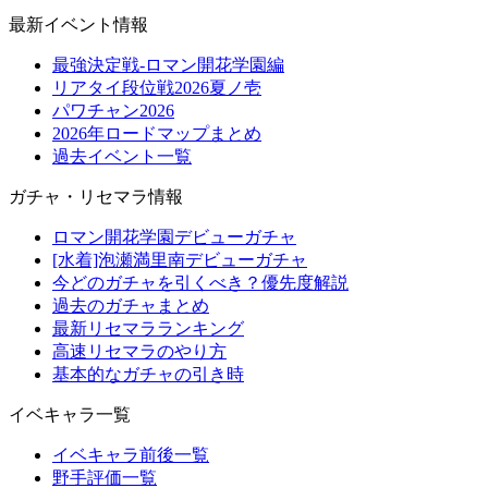
最新イベント情報
最強決定戦-ロマン開花学園編
リアタイ段位戦2026夏ノ壱
パワチャン2026
2026年ロードマップまとめ
過去イベント一覧
ガチャ・リセマラ情報
ロマン開花学園デビューガチャ
[水着]泡瀬満里南デビューガチャ
今どのガチャを引くべき？優先度解説
過去のガチャまとめ
最新リセマラランキング
高速リセマラのやり方
基本的なガチャの引き時
イベキャラ一覧
イベキャラ前後一覧
野手評価一覧