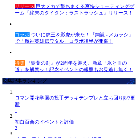
リリース
巨大メカで撃ちまくる爽快シューティングゲ
ーム『終末のタイタン：ラストラッシュ』リリース！
コラボ
ついに虎王＆影虎が来た！『鋼嵐 - メカラシ』
で「魔神英雄伝ワタル」コラボ後半が開催！
特集
『鈴蘭の剣』が2周年を迎え、新章「氷と血の
道」を解禁ッ！記念イベントの報酬もお見逃し無く！
攻略記事ランキング
ロマン開花学園の投手デッキテンプレと立ち回り|8/7更
新
1
初白百合のイベントと評価
2