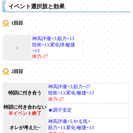
イベント選択肢と効果
1回目
神高評価+5,筋力+13
技術+13,変化球/敏捷
-
+13
体力-27
2回目
神高評価+5,筋力+27
特訓に付き合う
技術+13,変化/敏捷+13
体力-27
特訓に付き合わない
★調子安定
※イベント終了
神高評価+5,やる気+
オレが考えた~
筋力+13,変化/敏捷+13