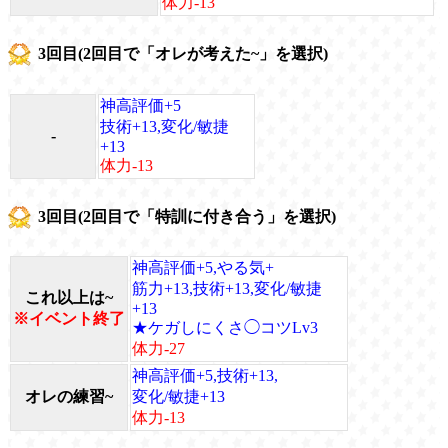
体力-13
3回目(2回目で「オレが考えた~」を選択)
神高評価+5
技術+13,変化/敏捷
-
+13
体力-13
3回目(2回目で「特訓に付き合う」を選択)
神高評価+5,やる気+
筋力+13,技術+13,変化/敏捷
これ以上は~
+13
※イベント終了
★ケガしにくさ◯コツLv3
体力-27
神高評価+5,技術+13,
オレの練習~
変化/敏捷+13
体力-13