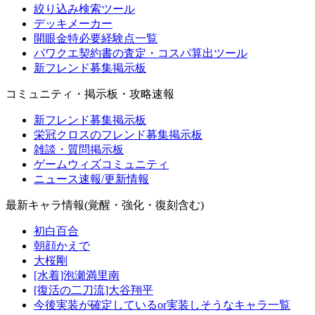
絞り込み検索ツール
デッキメーカー
開眼金特必要経験点一覧
パワクエ契約書の査定・コスパ算出ツール
新フレンド募集掲示板
コミュニティ・掲示板・攻略速報
新フレンド募集掲示板
栄冠クロスのフレンド募集掲示板
雑談・質問掲示板
ゲームウィズコミュニティ
ニュース速報/更新情報
最新キャラ情報(覚醒・強化・復刻含む)
初白百合
朝顔かえで
大桜剛
[水着]泡瀬満里南
[復活の二刀流]大谷翔平
今後実装が確定しているor実装しそうなキャラ一覧