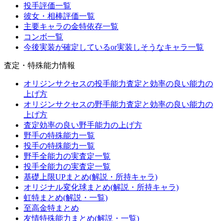
投手評価一覧
彼女・相棒評価一覧
主要キャラの金特依存一覧
コンボ一覧
今後実装が確定しているor実装しそうなキャラ一覧
査定・特殊能力情報
オリジンサクセスの投手能力査定と効率の良い能力の
上げ方
オリジンサクセスの野手能力査定と効率の良い能力の
上げ方
査定効率の良い野手能力の上げ方
野手の特殊能力一覧
投手の特殊能力一覧
野手全能力の実査定一覧
投手全能力の実査定一覧
基礎上限UPまとめ(解説・所持キャラ)
オリジナル変化球まとめ(解説・所持キャラ)
虹特まとめ(解説・一覧)
至高金特まとめ
友情特殊能力まとめ(解説・一覧)