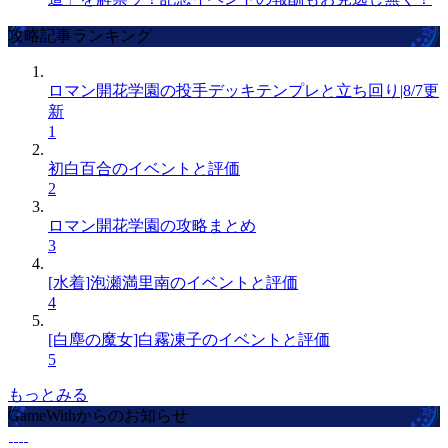
攻略記事ランキング
ロマン開花学園の投手デッキテンプレと立ち回り|8/7更
新
1
初白百合のイベントと評価
2
ロマン開花学園の攻略まとめ
3
[水着]泡瀬満里南のイベントと評価
4
[白塵の魔女]白霧凍子のイベントと評価
5
もっとみる
GameWithからのお知らせ