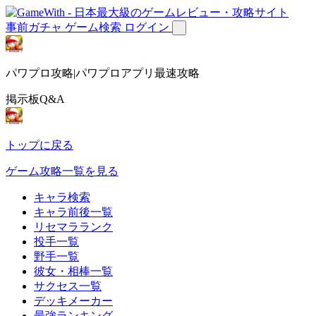
事前ガチャ
ゲーム検索
ログイン
パワプロ攻略|パワプロアプリ最速攻略
掲示板Q&A
トップに戻る
ゲーム攻略一覧を見る
キャラ検索
キャラ前後一覧
リセマラランク
投手一覧
野手一覧
彼女・相棒一覧
サクセス一覧
デッキメーカー
最強ランキング