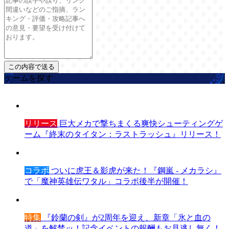
ゲームを探す
リリース
巨大メカで撃ちまくる爽快シューティングゲ
ーム『終末のタイタン：ラストラッシュ』リリース！
コラボ
ついに虎王＆影虎が来た！『鋼嵐 - メカラシ』
で「魔神英雄伝ワタル」コラボ後半が開催！
特集
『鈴蘭の剣』が2周年を迎え、新章「氷と血の
道」を解禁ッ！記念イベントの報酬もお見逃し無く！