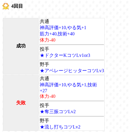
4回目
共通
神高評価+10,やる気+1
筋力+40,技術+40
体力-40
成功
投手
★ドクターKコツLv1or3
野手
★アベレージヒッターコツLv3
共通
神高評価+10,やる気+1,技術
+27
体力-40
失敗
投手
★奪三振コツLv2
野手
★流し打ちコツLv2