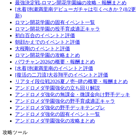
最強決定戦-ロマン開花学園編の攻略・報酬まとめ
[水着]泡瀬満里南デビューガチャは引くべきか？(8/2更
新)
ロマン開花学園の固有イベント一覧
ロマン開花学園の投手育成適正キャラ
初白百合のイベントと評価
朝顔かえでのイベントと評価
大桜剛のイベントと評価
ロマン開花学園の攻略まとめ
パワチャン2026の概要・報酬まとめ
[水着]泡瀬満里南のイベントと評価
[復活の二刀流]大谷翔平のイベントと評価
リアタイ段位戦2026夏ノ壱~肆の概要・報酬まとめ
アンドロメダ学園強化の立ち回り解説
アンドロメダ強化の無課金・微課金向け野手デッキ
アンドロメダ学園強化の野手育成適正キャラ
アンドロメダ強化の野手デッキテンプレ
アンドロメダ強化の固有イベント一覧
アンドロメダ学園強化の攻略まとめ
攻略ツール