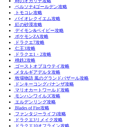
時のオカリナ攻略
ペルソナ4ゴールデン攻略
トモコレ攻略
バイオレクイエム攻略
紅の砂漠攻略
デイモン&ベイビー攻略
ポケモンZA攻略
ドラクエ7攻略
仁王3攻略
ドラクエ1・2攻略
桃鉄2攻略
ゴーストオブヨウテイ攻略
メタルギアデルタ攻略
牧場物語 風のグランドバザール攻略
ドンキーコングバナンザ攻略
マリオカートワールド攻略
モンハンワイルズ攻略
エルデンリング攻略
Blades of Fire攻略
ファンタジーライフi攻略
ドラクエ3リメイク攻略
ドラクエ10オフライン攻略