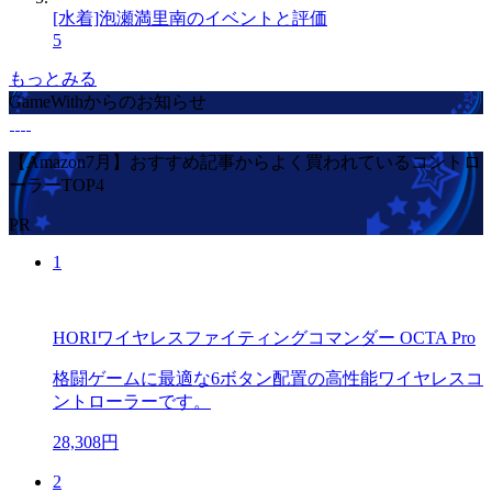
[水着]泡瀬満里南のイベントと評価
5
もっとみる
GameWithからのお知らせ
【Amazon7月】おすすめ記事からよく買われているコントロ
ーラーTOP4
PR
1
HORIワイヤレスファイティングコマンダー OCTA Pro
格闘ゲームに最適な6ボタン配置の高性能ワイヤレスコ
ントローラーです。
28,308円
2