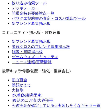
絞り込み検索ツール
デッキメーカー
開眼金特必要経験点一覧
パワクエ契約書の査定・コスパ算出ツール
新フレンド募集掲示板
コミュニティ・掲示板・攻略速報
新フレンド募集掲示板
栄冠クロスのフレンド募集掲示板
雑談・質問掲示板
ゲームウィズコミュニティ
ニュース速報/更新情報
最新キャラ情報(覚醒・強化・復刻含む)
初白百合
朝顔かえで
大桜剛
[水着]泡瀬満里南
[復活の二刀流]大谷翔平
今後実装が確定しているor実装しそうなキャラ一覧