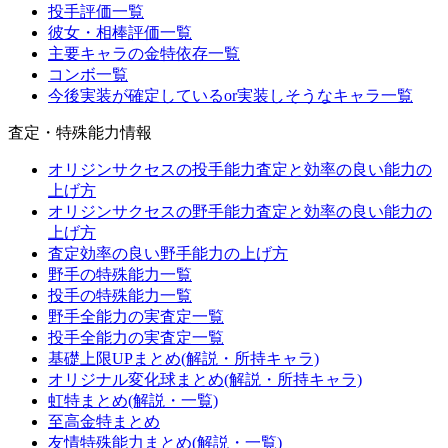
投手評価一覧
彼女・相棒評価一覧
主要キャラの金特依存一覧
コンボ一覧
今後実装が確定しているor実装しそうなキャラ一覧
査定・特殊能力情報
オリジンサクセスの投手能力査定と効率の良い能力の
上げ方
オリジンサクセスの野手能力査定と効率の良い能力の
上げ方
査定効率の良い野手能力の上げ方
野手の特殊能力一覧
投手の特殊能力一覧
野手全能力の実査定一覧
投手全能力の実査定一覧
基礎上限UPまとめ(解説・所持キャラ)
オリジナル変化球まとめ(解説・所持キャラ)
虹特まとめ(解説・一覧)
至高金特まとめ
友情特殊能力まとめ(解説・一覧)