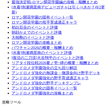
最強決定戦-ロマン開花学園編の攻略・報酬まとめ
[水着]泡瀬満里南デビューガチャは引くべきか？(8/2更
新)
ロマン開花学園の固有イベント一覧
ロマン開花学園の投手育成適正キャラ
初白百合のイベントと評価
朝顔かえでのイベントと評価
大桜剛のイベントと評価
ロマン開花学園の攻略まとめ
パワチャン2026の概要・報酬まとめ
[水着]泡瀬満里南のイベントと評価
[復活の二刀流]大谷翔平のイベントと評価
リアタイ段位戦2026夏ノ壱~肆の概要・報酬まとめ
アンドロメダ学園強化の立ち回り解説
アンドロメダ強化の無課金・微課金向け野手デッキ
アンドロメダ学園強化の野手育成適正キャラ
アンドロメダ強化の野手デッキテンプレ
アンドロメダ強化の固有イベント一覧
アンドロメダ学園強化の攻略まとめ
攻略ツール