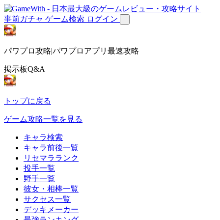
事前ガチャ
ゲーム検索
ログイン
パワプロ攻略|パワプロアプリ最速攻略
掲示板Q&A
トップに戻る
ゲーム攻略一覧を見る
キャラ検索
キャラ前後一覧
リセマラランク
投手一覧
野手一覧
彼女・相棒一覧
サクセス一覧
デッキメーカー
最強ランキング