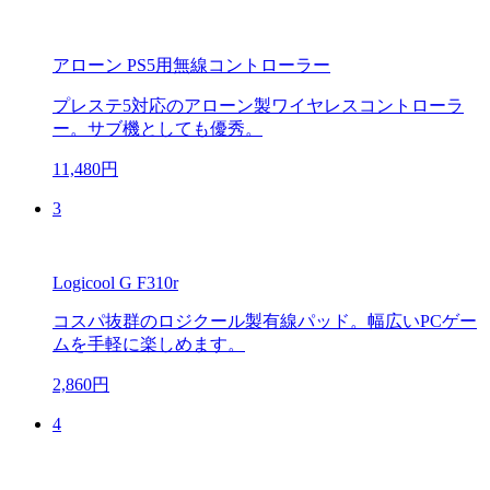
アローン PS5用無線コントローラー
プレステ5対応のアローン製ワイヤレスコントローラ
ー。サブ機としても優秀。
11,480円
3
Logicool G F310r
コスパ抜群のロジクール製有線パッド。幅広いPCゲー
ムを手軽に楽しめます。
2,860円
4