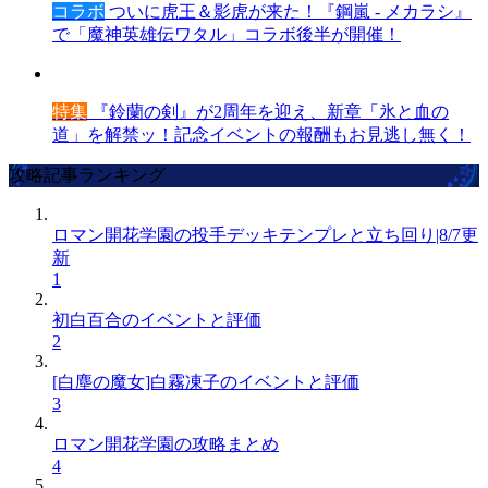
コラボ
ついに虎王＆影虎が来た！『鋼嵐 - メカラシ』
で「魔神英雄伝ワタル」コラボ後半が開催！
特集
『鈴蘭の剣』が2周年を迎え、新章「氷と血の
道」を解禁ッ！記念イベントの報酬もお見逃し無く！
攻略記事ランキング
ロマン開花学園の投手デッキテンプレと立ち回り|8/7更
新
1
初白百合のイベントと評価
2
[白塵の魔女]白霧凍子のイベントと評価
3
ロマン開花学園の攻略まとめ
4