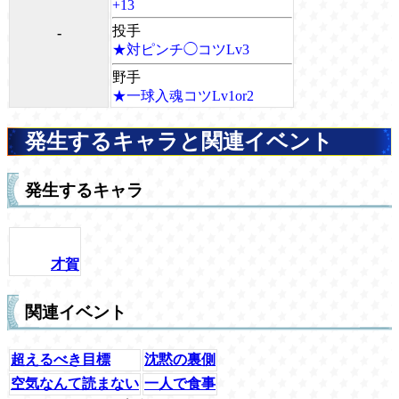
+13
投手
-
★対ピンチ◯コツLv3
野手
★一球入魂コツLv1or2
発生するキャラと関連イベント
発生するキャラ
才賀
関連イベント
超えるべき目標
沈黙の裏側
空気なんて読まない
一人で食事