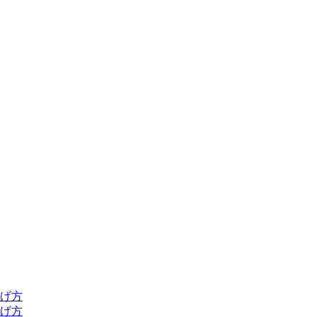
げ方
げ方