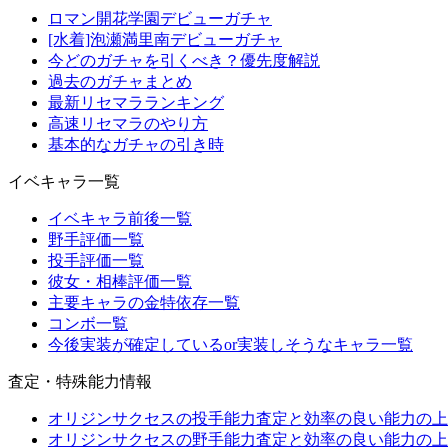
ロマン開花学園デビューガチャ
[水着]泡瀬満里南デビューガチャ
今どのガチャを引くべき？優先度解説
過去のガチャまとめ
最新リセマラランキング
高速リセマラのやり方
基本的なガチャの引き時
イベキャラ一覧
イベキャラ前後一覧
野手評価一覧
投手評価一覧
彼女・相棒評価一覧
主要キャラの金特依存一覧
コンボ一覧
今後実装が確定しているor実装しそうなキャラ一覧
査定・特殊能力情報
オリジンサクセスの投手能力査定と効率の良い能力の上
オリジンサクセスの野手能力査定と効率の良い能力の上