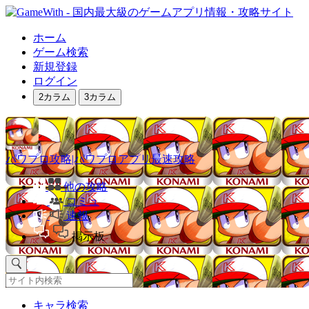
ホーム
ゲーム検索
新規登録
ログイン
2カラム
3カラム
パワプロ攻略|パワプロアプリ最速攻略
他の攻略
コミュ
速報
掲示板
キャラ検索