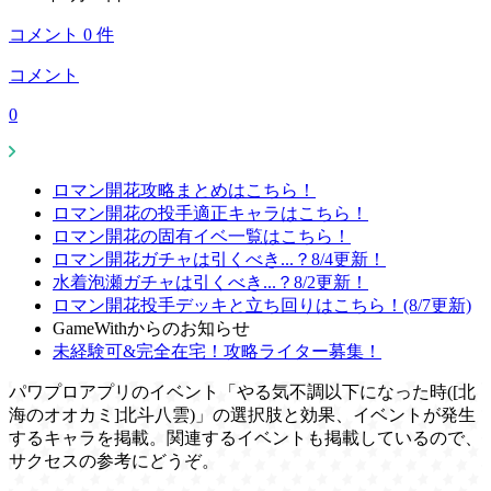
コメント
0
件
コメント
0
ロマン開花攻略まとめはこちら！
ロマン開花の投手適正キャラはこちら！
ロマン開花の固有イベ一覧はこちら！
ロマン開花ガチャは引くべき...？8/4更新！
水着泡瀬ガチャは引くべき...？8/2更新！
ロマン開花投手デッキと立ち回りはこちら！(8/7更新)
GameWithからのお知らせ
未経験可&完全在宅！攻略ライター募集！
パワプロアプリのイベント「やる気不調以下になった時([北
海のオオカミ]北斗八雲)」の選択肢と効果、イベントが発生
するキャラを掲載。関連するイベントも掲載しているので、
サクセスの参考にどうぞ。