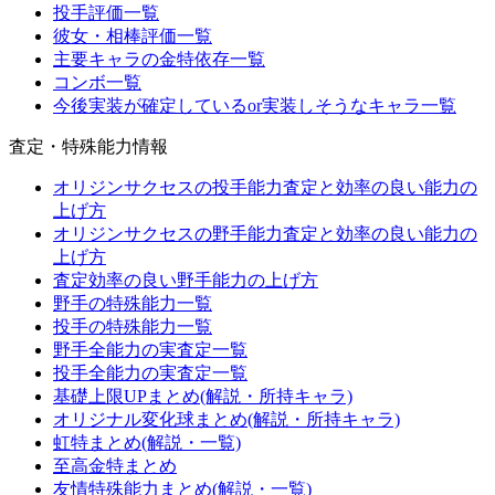
投手評価一覧
彼女・相棒評価一覧
主要キャラの金特依存一覧
コンボ一覧
今後実装が確定しているor実装しそうなキャラ一覧
査定・特殊能力情報
オリジンサクセスの投手能力査定と効率の良い能力の
上げ方
オリジンサクセスの野手能力査定と効率の良い能力の
上げ方
査定効率の良い野手能力の上げ方
野手の特殊能力一覧
投手の特殊能力一覧
野手全能力の実査定一覧
投手全能力の実査定一覧
基礎上限UPまとめ(解説・所持キャラ)
オリジナル変化球まとめ(解説・所持キャラ)
虹特まとめ(解説・一覧)
至高金特まとめ
友情特殊能力まとめ(解説・一覧)