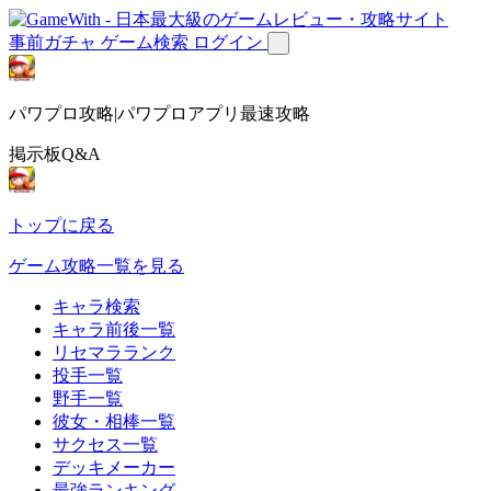
事前ガチャ
ゲーム検索
ログイン
パワプロ攻略|パワプロアプリ最速攻略
掲示板Q&A
トップに戻る
ゲーム攻略一覧を見る
キャラ検索
キャラ前後一覧
リセマラランク
投手一覧
野手一覧
彼女・相棒一覧
サクセス一覧
デッキメーカー
最強ランキング