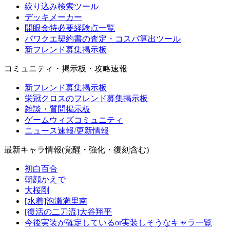
絞り込み検索ツール
デッキメーカー
開眼金特必要経験点一覧
パワクエ契約書の査定・コスパ算出ツール
新フレンド募集掲示板
コミュニティ・掲示板・攻略速報
新フレンド募集掲示板
栄冠クロスのフレンド募集掲示板
雑談・質問掲示板
ゲームウィズコミュニティ
ニュース速報/更新情報
最新キャラ情報(覚醒・強化・復刻含む)
初白百合
朝顔かえで
大桜剛
[水着]泡瀬満里南
[復活の二刀流]大谷翔平
今後実装が確定しているor実装しそうなキャラ一覧