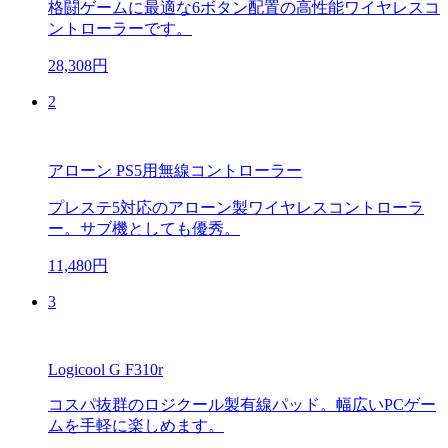
格闘ゲームに最適な6ボタン配置の高性能ワイヤレスコ
ントローラーです。
28,308円
2
アローン PS5用無線コントローラー
プレステ5対応のアローン製ワイヤレスコントローラ
ー。サブ機としても優秀。
11,480円
3
Logicool G F310r
コスパ抜群のロジクール製有線パッド。幅広いPCゲー
ムを手軽に楽しめます。