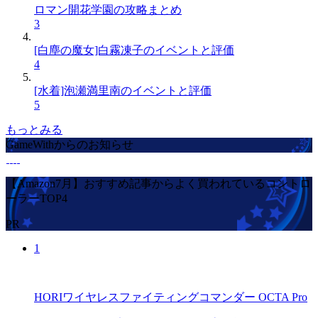
ロマン開花学園の攻略まとめ
3
[白塵の魔女]白霧凍子のイベントと評価
4
[水着]泡瀬満里南のイベントと評価
5
もっとみる
GameWithからのお知らせ
【Amazon7月】おすすめ記事からよく買われているコントロ
ーラーTOP4
PR
1
HORIワイヤレスファイティングコマンダー OCTA Pro