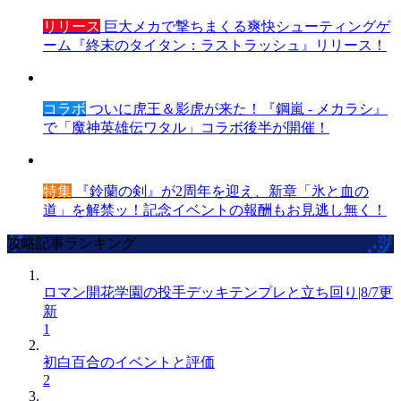
リリース
巨大メカで撃ちまくる爽快シューティングゲ
ーム『終末のタイタン：ラストラッシュ』リリース！
コラボ
ついに虎王＆影虎が来た！『鋼嵐 - メカラシ』
で「魔神英雄伝ワタル」コラボ後半が開催！
特集
『鈴蘭の剣』が2周年を迎え、新章「氷と血の
道」を解禁ッ！記念イベントの報酬もお見逃し無く！
攻略記事ランキング
ロマン開花学園の投手デッキテンプレと立ち回り|8/7更
新
1
初白百合のイベントと評価
2