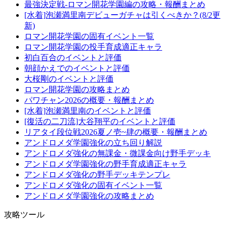
最強決定戦-ロマン開花学園編の攻略・報酬まとめ
[水着]泡瀬満里南デビューガチャは引くべきか？(8/2更
新)
ロマン開花学園の固有イベント一覧
ロマン開花学園の投手育成適正キャラ
初白百合のイベントと評価
朝顔かえでのイベントと評価
大桜剛のイベントと評価
ロマン開花学園の攻略まとめ
パワチャン2026の概要・報酬まとめ
[水着]泡瀬満里南のイベントと評価
[復活の二刀流]大谷翔平のイベントと評価
リアタイ段位戦2026夏ノ壱~肆の概要・報酬まとめ
アンドロメダ学園強化の立ち回り解説
アンドロメダ強化の無課金・微課金向け野手デッキ
アンドロメダ学園強化の野手育成適正キャラ
アンドロメダ強化の野手デッキテンプレ
アンドロメダ強化の固有イベント一覧
アンドロメダ学園強化の攻略まとめ
攻略ツール