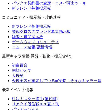
パワクエ契約書の査定・コスパ算出ツール
新フレンド募集掲示板
コミュニティ・掲示板・攻略速報
新フレンド募集掲示板
栄冠クロスのフレンド募集掲示板
雑談・質問掲示板
ゲームウィズコミュニティ
ニュース速報/更新情報
最新キャラ情報(覚醒・強化・復刻含む)
初白百合
朝顔かえで
大桜剛
今後実装が確定しているor実装しそうなキャラ一覧
最新イベント情報
対決！スター選手(第19回)
リアタイ段位戦2026夏ノ弐
パワチャン2026