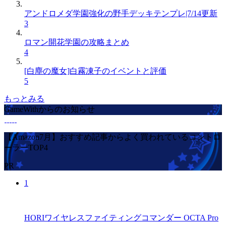
アンドロメダ学園強化の野手デッキテンプレ|7/14更新
3
ロマン開花学園の攻略まとめ
4
[白塵の魔女]白霧凍子のイベントと評価
5
もっとみる
GameWithからのお知らせ
【Amazon7月】おすすめ記事からよく買われているコントロ
ーラーTOP4
PR
1
HORIワイヤレスファイティングコマンダー OCTA Pro