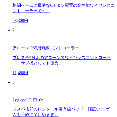
格闘ゲームに最適な6ボタン配置の高性能ワイヤレスコ
ントローラーです。
28,308円
2
アローン PS5用無線コントローラー
プレステ5対応のアローン製ワイヤレスコントローラ
ー。サブ機としても優秀。
11,480円
3
Logicool G F310r
コスパ抜群のロジクール製有線パッド。幅広いPCゲー
ムを手軽に楽しめます。