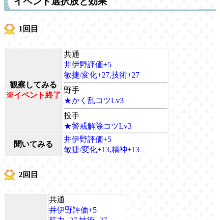
イベント選択肢と効果
1回目
共通
井伊野評価+5
敏捷/変化+27,技術+27
観察してみる
野手
※イベント終了
★かく乱コツLv3
投手
★警戒解除コツLv3
井伊野評価+5
聞いてみる
敏捷/変化+13,精神+13
2回目
共通
井伊野評価+5