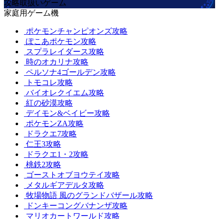
攻略取扱いゲーム
家庭用ゲーム機
ポケモンチャンピオンズ攻略
ぽこあポケモン攻略
スプラレイダース攻略
時のオカリナ攻略
ペルソナ4ゴールデン攻略
トモコレ攻略
バイオレクイエム攻略
紅の砂漠攻略
デイモン&ベイビー攻略
ポケモンZA攻略
ドラクエ7攻略
仁王3攻略
ドラクエ1・2攻略
桃鉄2攻略
ゴーストオブヨウテイ攻略
メタルギアデルタ攻略
牧場物語 風のグランドバザール攻略
ドンキーコングバナンザ攻略
マリオカートワールド攻略