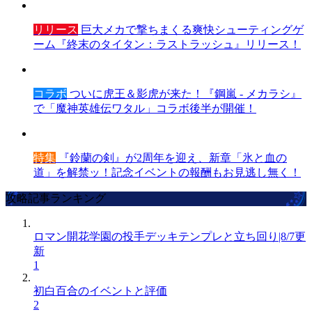
リリース
巨大メカで撃ちまくる爽快シューティングゲ
ーム『終末のタイタン：ラストラッシュ』リリース！
コラボ
ついに虎王＆影虎が来た！『鋼嵐 - メカラシ』
で「魔神英雄伝ワタル」コラボ後半が開催！
特集
『鈴蘭の剣』が2周年を迎え、新章「氷と血の
道」を解禁ッ！記念イベントの報酬もお見逃し無く！
攻略記事ランキング
ロマン開花学園の投手デッキテンプレと立ち回り|8/7更
新
1
初白百合のイベントと評価
2