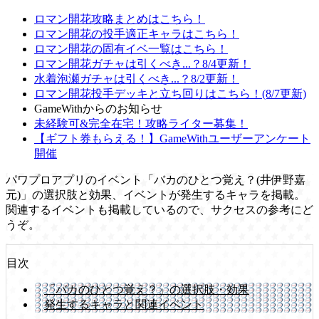
ロマン開花攻略まとめはこちら！
ロマン開花の投手適正キャラはこちら！
ロマン開花の固有イベ一覧はこちら！
ロマン開花ガチャは引くべき...？8/4更新！
水着泡瀬ガチャは引くべき...？8/2更新！
ロマン開花投手デッキと立ち回りはこちら！(8/7更新)
GameWithからのお知らせ
未経験可&完全在宅！攻略ライター募集！
【ギフト券もらえる！】GameWithユーザーアンケート
開催
パワプロアプリのイベント「バカのひとつ覚え？(井伊野嘉
元)」の選択肢と効果、イベントが発生するキャラを掲載。
関連するイベントも掲載しているので、サクセスの参考にど
うぞ。
目次
「バカのひとつ覚え？」の選択肢・効果
発生するキャラと関連イベント