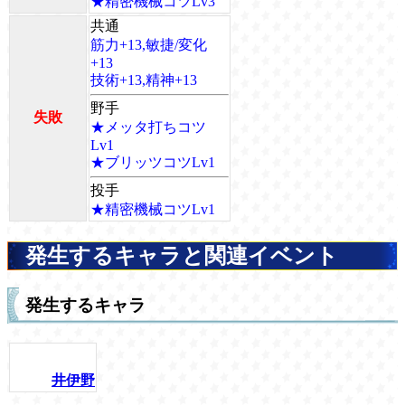
★精密機械コツLv3
共通
筋力+13,敏捷/変化
+13
技術+13,精神+13
野手
失敗
★メッタ打ちコツ
Lv1
★ブリッツコツLv1
投手
★精密機械コツLv1
発生するキャラと関連イベント
発生するキャラ
井伊野