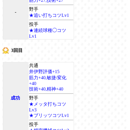
筋力+27,技術+27
野手
-
★追い打ちコツLv1
投手
★連続球種◯コツ
Lv1
3回目
共通
井伊野評価+15
筋力+40,敏捷/変化
+40
技術+40,精神+40
成功
野手
★メッタ打ちコツ
Lv3
★ブリッツコツLv1
投手