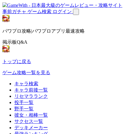
事前ガチャ
ゲーム検索
ログイン
パワプロ攻略|パワプロアプリ最速攻略
掲示板Q&A
トップに戻る
ゲーム攻略一覧を見る
キャラ検索
キャラ前後一覧
リセマラランク
投手一覧
野手一覧
彼女・相棒一覧
サクセス一覧
デッキメーカー
最強ランキング