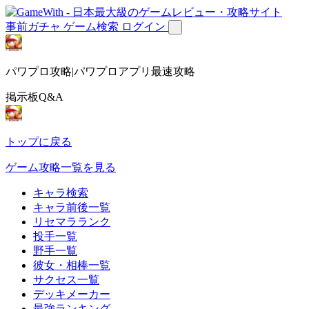
事前ガチャ
ゲーム検索
ログイン
パワプロ攻略|パワプロアプリ最速攻略
掲示板Q&A
トップに戻る
ゲーム攻略一覧を見る
キャラ検索
キャラ前後一覧
リセマラランク
投手一覧
野手一覧
彼女・相棒一覧
サクセス一覧
デッキメーカー
最強ランキング