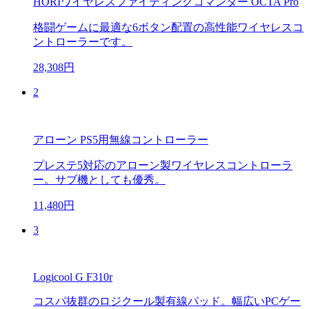
HORIワイヤレスファイティングコマンダー OCTA Pro
格闘ゲームに最適な6ボタン配置の高性能ワイヤレスコ
ントローラーです。
28,308円
2
アローン PS5用無線コントローラー
プレステ5対応のアローン製ワイヤレスコントローラ
ー。サブ機としても優秀。
11,480円
3
Logicool G F310r
コスパ抜群のロジクール製有線パッド。幅広いPCゲー