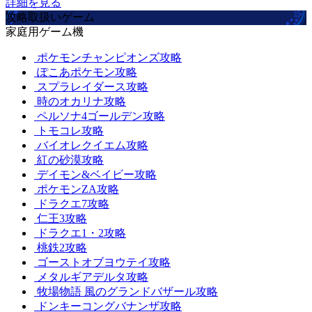
詳細を見る
攻略取扱いゲーム
家庭用ゲーム機
ポケモンチャンピオンズ攻略
ぽこあポケモン攻略
スプラレイダース攻略
時のオカリナ攻略
ペルソナ4ゴールデン攻略
トモコレ攻略
バイオレクイエム攻略
紅の砂漠攻略
デイモン&ベイビー攻略
ポケモンZA攻略
ドラクエ7攻略
仁王3攻略
ドラクエ1・2攻略
桃鉄2攻略
ゴーストオブヨウテイ攻略
メタルギアデルタ攻略
牧場物語 風のグランドバザール攻略
ドンキーコングバナンザ攻略