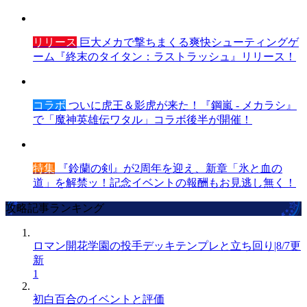
リリース
巨大メカで撃ちまくる爽快シューティングゲ
ーム『終末のタイタン：ラストラッシュ』リリース！
コラボ
ついに虎王＆影虎が来た！『鋼嵐 - メカラシ』
で「魔神英雄伝ワタル」コラボ後半が開催！
特集
『鈴蘭の剣』が2周年を迎え、新章「氷と血の
道」を解禁ッ！記念イベントの報酬もお見逃し無く！
攻略記事ランキング
ロマン開花学園の投手デッキテンプレと立ち回り|8/7更
新
1
初白百合のイベントと評価