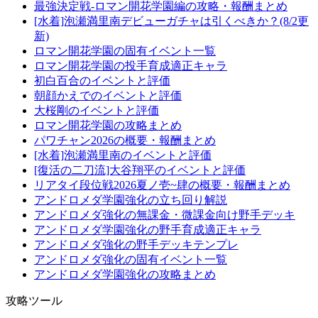
最強決定戦-ロマン開花学園編の攻略・報酬まとめ
[水着]泡瀬満里南デビューガチャは引くべきか？(8/2更
新)
ロマン開花学園の固有イベント一覧
ロマン開花学園の投手育成適正キャラ
初白百合のイベントと評価
朝顔かえでのイベントと評価
大桜剛のイベントと評価
ロマン開花学園の攻略まとめ
パワチャン2026の概要・報酬まとめ
[水着]泡瀬満里南のイベントと評価
[復活の二刀流]大谷翔平のイベントと評価
リアタイ段位戦2026夏ノ壱~肆の概要・報酬まとめ
アンドロメダ学園強化の立ち回り解説
アンドロメダ強化の無課金・微課金向け野手デッキ
アンドロメダ学園強化の野手育成適正キャラ
アンドロメダ強化の野手デッキテンプレ
アンドロメダ強化の固有イベント一覧
アンドロメダ学園強化の攻略まとめ
攻略ツール