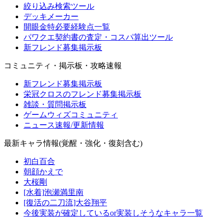
絞り込み検索ツール
デッキメーカー
開眼金特必要経験点一覧
パワクエ契約書の査定・コスパ算出ツール
新フレンド募集掲示板
コミュニティ・掲示板・攻略速報
新フレンド募集掲示板
栄冠クロスのフレンド募集掲示板
雑談・質問掲示板
ゲームウィズコミュニティ
ニュース速報/更新情報
最新キャラ情報(覚醒・強化・復刻含む)
初白百合
朝顔かえで
大桜剛
[水着]泡瀬満里南
[復活の二刀流]大谷翔平
今後実装が確定しているor実装しそうなキャラ一覧