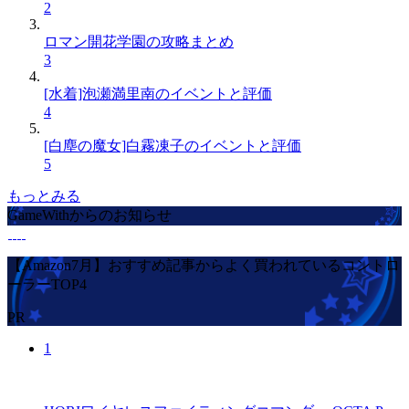
2
ロマン開花学園の攻略まとめ
3
[水着]泡瀬満里南のイベントと評価
4
[白塵の魔女]白霧凍子のイベントと評価
5
もっとみる
GameWithからのお知らせ
【Amazon7月】おすすめ記事からよく買われているコントロ
ーラーTOP4
PR
1