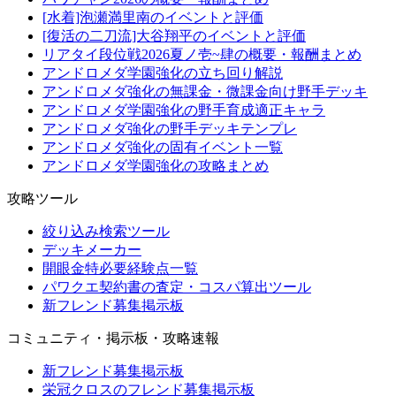
[水着]泡瀬満里南のイベントと評価
[復活の二刀流]大谷翔平のイベントと評価
リアタイ段位戦2026夏ノ壱~肆の概要・報酬まとめ
アンドロメダ学園強化の立ち回り解説
アンドロメダ強化の無課金・微課金向け野手デッキ
アンドロメダ学園強化の野手育成適正キャラ
アンドロメダ強化の野手デッキテンプレ
アンドロメダ強化の固有イベント一覧
アンドロメダ学園強化の攻略まとめ
攻略ツール
絞り込み検索ツール
デッキメーカー
開眼金特必要経験点一覧
パワクエ契約書の査定・コスパ算出ツール
新フレンド募集掲示板
コミュニティ・掲示板・攻略速報
新フレンド募集掲示板
栄冠クロスのフレンド募集掲示板