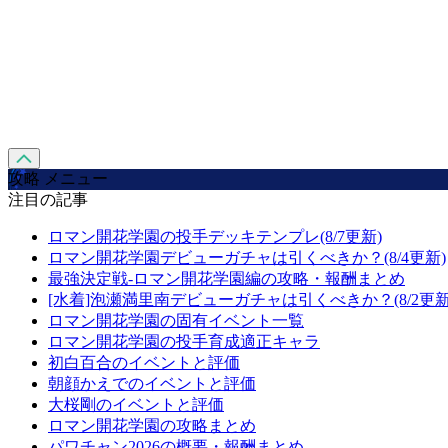
攻略 メニュー
注目の記事
ロマン開花学園の投手デッキテンプレ(8/7更新)
ロマン開花学園デビューガチャは引くべきか？(8/4更新)
最強決定戦-ロマン開花学園編の攻略・報酬まとめ
[水着]泡瀬満里南デビューガチャは引くべきか？(8/2更新
ロマン開花学園の固有イベント一覧
ロマン開花学園の投手育成適正キャラ
初白百合のイベントと評価
朝顔かえでのイベントと評価
大桜剛のイベントと評価
ロマン開花学園の攻略まとめ
パワチャン2026の概要・報酬まとめ