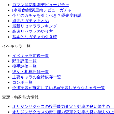
ロマン開花学園デビューガチャ
[水着]泡瀬満里南デビューガチャ
今どのガチャを引くべき？優先度解説
過去のガチャまとめ
最新リセマラランキング
高速リセマラのやり方
基本的なガチャの引き時
イベキャラ一覧
イベキャラ前後一覧
野手評価一覧
投手評価一覧
彼女・相棒評価一覧
主要キャラの金特依存一覧
コンボ一覧
今後実装が確定しているor実装しそうなキャラ一覧
査定・特殊能力情報
オリジンサクセスの投手能力査定と効率の良い能力の上
オリジンサクセスの野手能力査定と効率の良い能力の上