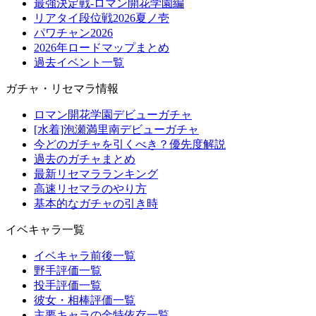
最強決定戦-ロマン開花学園編
リアタイ段位戦2026夏ノ壱
パワチャン2026
2026年ロードマップまとめ
過去イベント一覧
ガチャ・リセマラ情報
ロマン開花学園デビューガチャ
[水着]泡瀬満里南デビューガチャ
今どのガチャを引くべき？優先度解説
過去のガチャまとめ
最新リセマラランキング
高速リセマラのやり方
基本的なガチャの引き時
イベキャラ一覧
イベキャラ前後一覧
野手評価一覧
投手評価一覧
彼女・相棒評価一覧
主要キャラの金特依存一覧