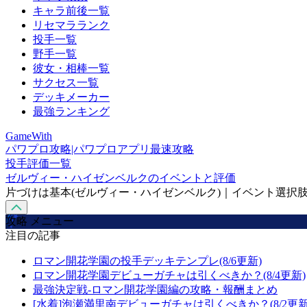
キャラ前後一覧
リセマラランク
投手一覧
野手一覧
彼女・相棒一覧
サクセス一覧
デッキメーカー
最強ランキング
GameWith
パワプロ攻略|パワプロアプリ最速攻略
投手評価一覧
ゼルヴィー・ハイゼンベルクのイベントと評価
片づけは基本(ゼルヴィー・ハイゼンベルク)｜イベント選択
攻略 メニュー
注目の記事
ロマン開花学園の投手デッキテンプレ(8/6更新)
ロマン開花学園デビューガチャは引くべきか？(8/4更新)
最強決定戦-ロマン開花学園編の攻略・報酬まとめ
[水着]泡瀬満里南デビューガチャは引くべきか？(8/2更新