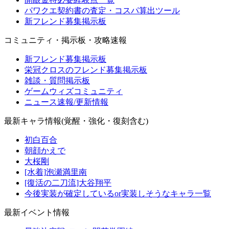
パワクエ契約書の査定・コスパ算出ツール
新フレンド募集掲示板
コミュニティ・掲示板・攻略速報
新フレンド募集掲示板
栄冠クロスのフレンド募集掲示板
雑談・質問掲示板
ゲームウィズコミュニティ
ニュース速報/更新情報
最新キャラ情報(覚醒・強化・復刻含む)
初白百合
朝顔かえで
大桜剛
[水着]泡瀬満里南
[復活の二刀流]大谷翔平
今後実装が確定しているor実装しそうなキャラ一覧
最新イベント情報