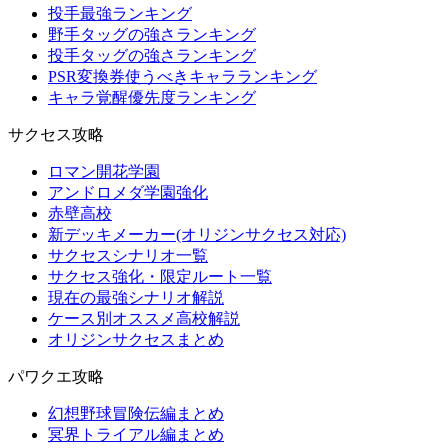
投手最強ランキング
野手タッグの強さランキング
投手タッグの強さランキング
PSR変換券使うべきキャラランキング
キャラ覚醒優先度ランキング
サクセス攻略
ロマン開花学園
アンドロメダ学園強化
赤壁高校
新デッキメーカー(オリジンサクセス対応)
サクセスシナリオ一覧
サクセス強化・限定ルート一覧
現在の最強シナリオ解説
ケース別オススメ高校解説
オリジンサクセスまとめ
パワクエ攻略
幻想野球冒険伝編まとめ
冥界トライアル編まとめ