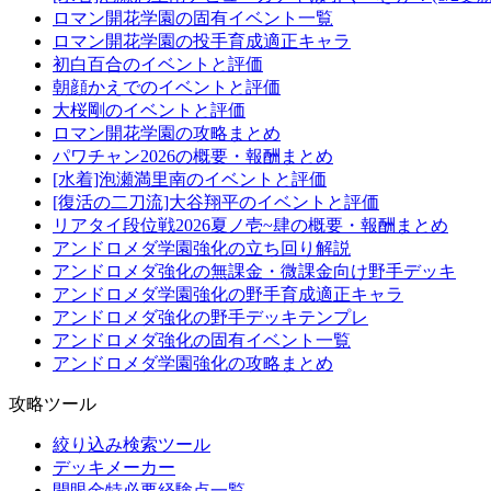
ロマン開花学園の固有イベント一覧
ロマン開花学園の投手育成適正キャラ
初白百合のイベントと評価
朝顔かえでのイベントと評価
大桜剛のイベントと評価
ロマン開花学園の攻略まとめ
パワチャン2026の概要・報酬まとめ
[水着]泡瀬満里南のイベントと評価
[復活の二刀流]大谷翔平のイベントと評価
リアタイ段位戦2026夏ノ壱~肆の概要・報酬まとめ
アンドロメダ学園強化の立ち回り解説
アンドロメダ強化の無課金・微課金向け野手デッキ
アンドロメダ学園強化の野手育成適正キャラ
アンドロメダ強化の野手デッキテンプレ
アンドロメダ強化の固有イベント一覧
アンドロメダ学園強化の攻略まとめ
攻略ツール
絞り込み検索ツール
デッキメーカー
開眼金特必要経験点一覧