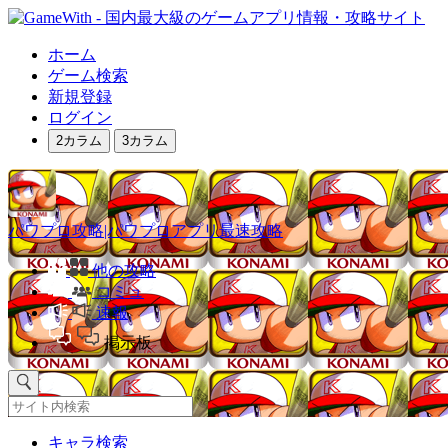
ホーム
ゲーム検索
新規登録
ログイン
2カラム
3カラム
パワプロ攻略|パワプロアプリ最速攻略
他の攻略
コミュ
速報
掲示板
キャラ検索