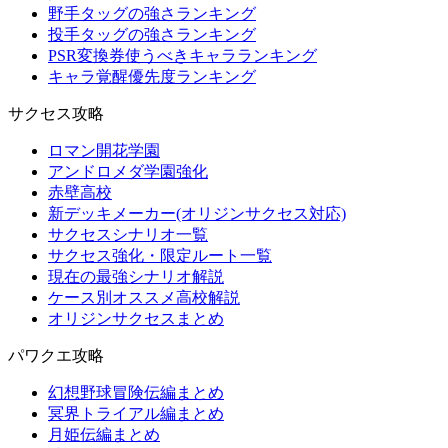
野手タッグの強さランキング
投手タッグの強さランキング
PSR変換券使うべきキャラランキング
キャラ覚醒優先度ランキング
サクセス攻略
ロマン開花学園
アンドロメダ学園強化
赤壁高校
新デッキメーカー(オリジンサクセス対応)
サクセスシナリオ一覧
サクセス強化・限定ルート一覧
現在の最強シナリオ解説
ケース別オススメ高校解説
オリジンサクセスまとめ
パワクエ攻略
幻想野球冒険伝編まとめ
冥界トライアル編まとめ
月姫伝編まとめ