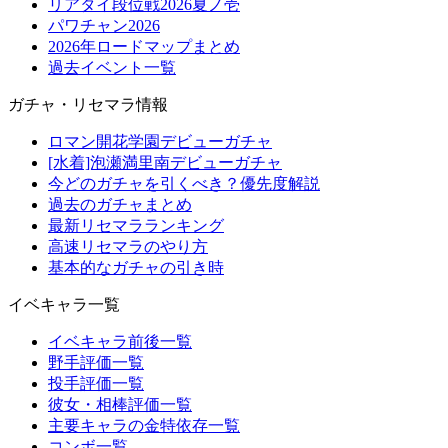
リアタイ段位戦2026夏ノ壱
パワチャン2026
2026年ロードマップまとめ
過去イベント一覧
ガチャ・リセマラ情報
ロマン開花学園デビューガチャ
[水着]泡瀬満里南デビューガチャ
今どのガチャを引くべき？優先度解説
過去のガチャまとめ
最新リセマラランキング
高速リセマラのやり方
基本的なガチャの引き時
イベキャラ一覧
イベキャラ前後一覧
野手評価一覧
投手評価一覧
彼女・相棒評価一覧
主要キャラの金特依存一覧
コンボ一覧