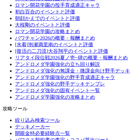
ロマン開花学園の投手育成適正キャラ
初白百合のイベントと評価
朝顔かえでのイベントと評価
大桜剛のイベントと評価
ロマン開花学園の攻略まとめ
パワチャン2026の概要・報酬まとめ
[水着]泡瀬満里南のイベントと評価
[復活の二刀流]大谷翔平のイベントと評価
リアタイ段位戦2026夏ノ壱~肆の概要・報酬まとめ
アンドロメダ学園強化の立ち回り解説
アンドロメダ強化の無課金・微課金向け野手デッキ
アンドロメダ学園強化の野手育成適正キャラ
アンドロメダ強化の野手デッキテンプレ
アンドロメダ強化の固有イベント一覧
アンドロメダ学園強化の攻略まとめ
攻略ツール
絞り込み検索ツール
デッキメーカー
開眼金特必要経験点一覧
パワクエ契約書の査定・コスパ算出ツール