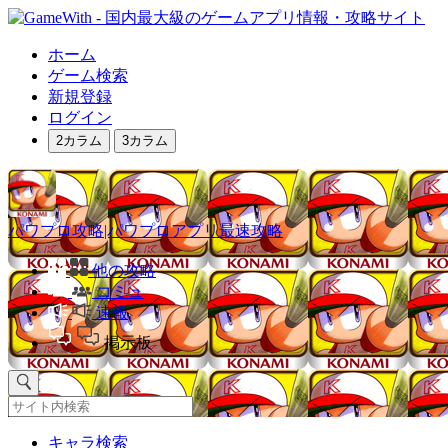
ホーム
ゲーム検索
新規登録
ログイン
2カラム
3カラム
パワプロ攻略|パワプロアプリ最速攻略
他の攻略
コミュ
速報
掲示板
キャラ検索