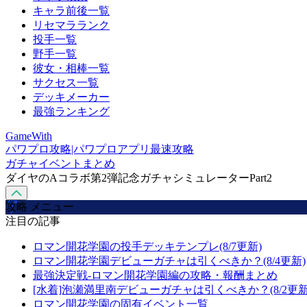
キャラ前後一覧
リセマラランク
投手一覧
野手一覧
彼女・相棒一覧
サクセス一覧
デッキメーカー
最強ランキング
GameWith
パワプロ攻略|パワプロアプリ最速攻略
ガチャイベントまとめ
ダイヤのAコラボ第2弾記念ガチャシミュレーターPart2
攻略 メニュー
注目の記事
ロマン開花学園の投手デッキテンプレ(8/7更新)
ロマン開花学園デビューガチャは引くべきか？(8/4更新)
最強決定戦-ロマン開花学園編の攻略・報酬まとめ
[水着]泡瀬満里南デビューガチャは引くべきか？(8/2更新
ロマン開花学園の固有イベント一覧