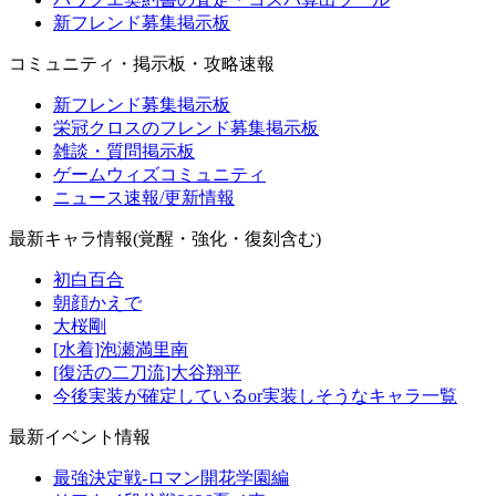
新フレンド募集掲示板
コミュニティ・掲示板・攻略速報
新フレンド募集掲示板
栄冠クロスのフレンド募集掲示板
雑談・質問掲示板
ゲームウィズコミュニティ
ニュース速報/更新情報
最新キャラ情報(覚醒・強化・復刻含む)
初白百合
朝顔かえで
大桜剛
[水着]泡瀬満里南
[復活の二刀流]大谷翔平
今後実装が確定しているor実装しそうなキャラ一覧
最新イベント情報
最強決定戦-ロマン開花学園編