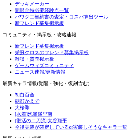
デッキメーカー
開眼金特必要経験点一覧
パワクエ契約書の査定・コスパ算出ツール
新フレンド募集掲示板
コミュニティ・掲示板・攻略速報
新フレンド募集掲示板
栄冠クロスのフレンド募集掲示板
雑談・質問掲示板
ゲームウィズコミュニティ
ニュース速報/更新情報
最新キャラ情報(覚醒・強化・復刻含む)
初白百合
朝顔かえで
大桜剛
[水着]泡瀬満里南
[復活の二刀流]大谷翔平
今後実装が確定しているor実装しそうなキャラ一覧