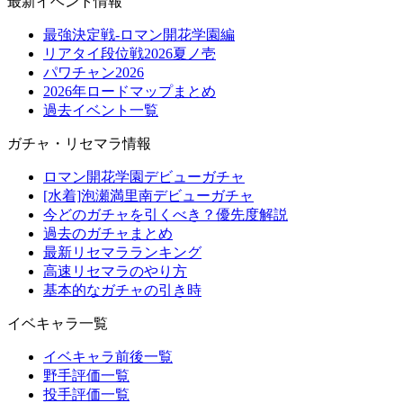
最新イベント情報
最強決定戦-ロマン開花学園編
リアタイ段位戦2026夏ノ壱
パワチャン2026
2026年ロードマップまとめ
過去イベント一覧
ガチャ・リセマラ情報
ロマン開花学園デビューガチャ
[水着]泡瀬満里南デビューガチャ
今どのガチャを引くべき？優先度解説
過去のガチャまとめ
最新リセマラランキング
高速リセマラのやり方
基本的なガチャの引き時
イベキャラ一覧
イベキャラ前後一覧
野手評価一覧
投手評価一覧