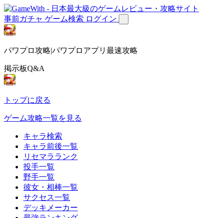
事前ガチャ
ゲーム検索
ログイン
パワプロ攻略|パワプロアプリ最速攻略
掲示板Q&A
トップに戻る
ゲーム攻略一覧を見る
キャラ検索
キャラ前後一覧
リセマラランク
投手一覧
野手一覧
彼女・相棒一覧
サクセス一覧
デッキメーカー
最強ランキング