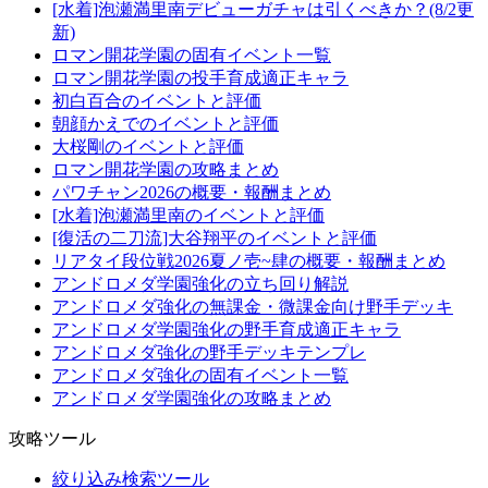
[水着]泡瀬満里南デビューガチャは引くべきか？(8/2更
新)
ロマン開花学園の固有イベント一覧
ロマン開花学園の投手育成適正キャラ
初白百合のイベントと評価
朝顔かえでのイベントと評価
大桜剛のイベントと評価
ロマン開花学園の攻略まとめ
パワチャン2026の概要・報酬まとめ
[水着]泡瀬満里南のイベントと評価
[復活の二刀流]大谷翔平のイベントと評価
リアタイ段位戦2026夏ノ壱~肆の概要・報酬まとめ
アンドロメダ学園強化の立ち回り解説
アンドロメダ強化の無課金・微課金向け野手デッキ
アンドロメダ学園強化の野手育成適正キャラ
アンドロメダ強化の野手デッキテンプレ
アンドロメダ強化の固有イベント一覧
アンドロメダ学園強化の攻略まとめ
攻略ツール
絞り込み検索ツール