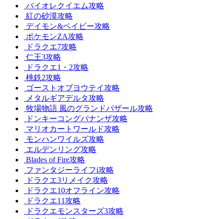
バイオレクイエム攻略
紅の砂漠攻略
デイモン&ベイビー攻略
ポケモンZA攻略
ドラクエ7攻略
仁王3攻略
ドラクエ1・2攻略
桃鉄2攻略
ゴーストオブヨウテイ攻略
メタルギアデルタ攻略
牧場物語 風のグランドバザール攻略
ドンキーコングバナンザ攻略
マリオカートワールド攻略
モンハンワイルズ攻略
エルデンリング攻略
Blades of Fire攻略
ファンタジーライフi攻略
ドラクエ3リメイク攻略
ドラクエ10オフライン攻略
ドラクエ11攻略
ドラクエモンスターズ3攻略