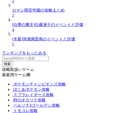
2
ロマン開花学園の攻略まとめ
3
[白塵の魔女]白霧凍子のイベントと評価
4
[水着]泡瀬満里南のイベントと評価
5
ランキングをもっとみる
検索
攻略取扱いゲーム
家庭用ゲーム機
ポケモンチャンピオンズ攻略
ぽこあポケモン攻略
スプラレイダース攻略
時のオカリナ攻略
ペルソナ4ゴールデン攻略
トモコレ攻略