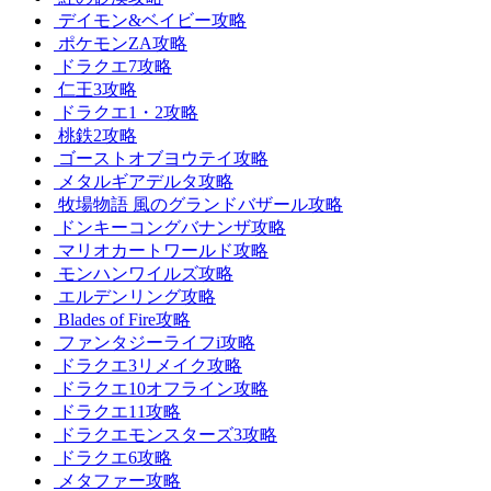
デイモン&ベイビー攻略
ポケモンZA攻略
ドラクエ7攻略
仁王3攻略
ドラクエ1・2攻略
桃鉄2攻略
ゴーストオブヨウテイ攻略
メタルギアデルタ攻略
牧場物語 風のグランドバザール攻略
ドンキーコングバナンザ攻略
マリオカートワールド攻略
モンハンワイルズ攻略
エルデンリング攻略
Blades of Fire攻略
ファンタジーライフi攻略
ドラクエ3リメイク攻略
ドラクエ10オフライン攻略
ドラクエ11攻略
ドラクエモンスターズ3攻略
ドラクエ6攻略
メタファー攻略