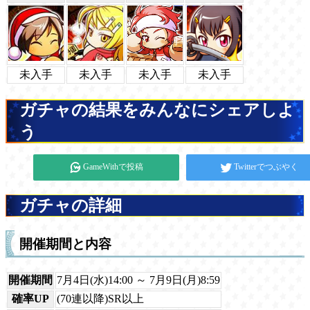
未入手
未入手
未入手
未入手
ガチャの結果をみんなにシェアしよ
う
GameWithで投稿
Twitterでつぶやく
ガチャの詳細
開催期間と内容
開催期間
7月4日(水)14:00 ～ 7月9日(月)8:59
確率UP
(70連以降)SR以上