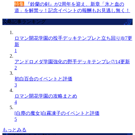
特集
『鈴蘭の剣』が2周年を迎え、新章「氷と血の
道」を解禁ッ！記念イベントの報酬もお見逃し無く！
攻略記事ランキング
ロマン開花学園の投手デッキテンプレと立ち回り|8/7更
新
1
アンドロメダ学園強化の野手デッキテンプレ|7/14更新
2
初白百合のイベントと評価
3
ロマン開花学園の攻略まとめ
4
[白塵の魔女]白霧凍子のイベントと評価
5
もっとみる