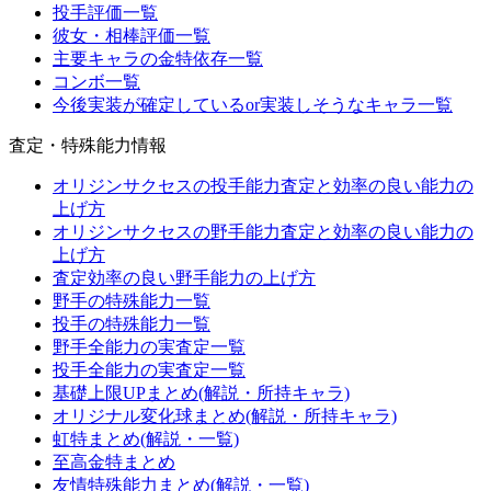
投手評価一覧
彼女・相棒評価一覧
主要キャラの金特依存一覧
コンボ一覧
今後実装が確定しているor実装しそうなキャラ一覧
査定・特殊能力情報
オリジンサクセスの投手能力査定と効率の良い能力の
上げ方
オリジンサクセスの野手能力査定と効率の良い能力の
上げ方
査定効率の良い野手能力の上げ方
野手の特殊能力一覧
投手の特殊能力一覧
野手全能力の実査定一覧
投手全能力の実査定一覧
基礎上限UPまとめ(解説・所持キャラ)
オリジナル変化球まとめ(解説・所持キャラ)
虹特まとめ(解説・一覧)
至高金特まとめ
友情特殊能力まとめ(解説・一覧)