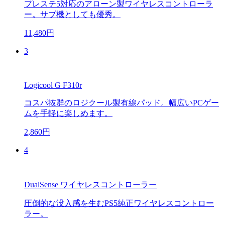
プレステ5対応のアローン製ワイヤレスコントローラ
ー。サブ機としても優秀。
11,480円
3
Logicool G F310r
コスパ抜群のロジクール製有線パッド。幅広いPCゲー
ムを手軽に楽しめます。
2,860円
4
DualSense ワイヤレスコントローラー
圧倒的な没入感を生むPS5純正ワイヤレスコントロー
ラー。