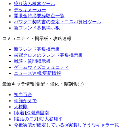
絞り込み検索ツール
デッキメーカー
開眼金特必要経験点一覧
パワクエ契約書の査定・コスパ算出ツール
新フレンド募集掲示板
コミュニティ・掲示板・攻略速報
新フレンド募集掲示板
栄冠クロスのフレンド募集掲示板
雑談・質問掲示板
ゲームウィズコミュニティ
ニュース速報/更新情報
最新キャラ情報(覚醒・強化・復刻含む)
初白百合
朝顔かえで
大桜剛
[水着]泡瀬満里南
[復活の二刀流]大谷翔平
今後実装が確定しているor実装しそうなキャラ一覧