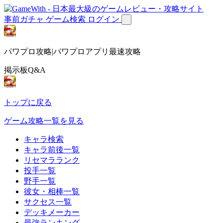
事前ガチャ
ゲーム検索
ログイン
パワプロ攻略|パワプロアプリ最速攻略
掲示板Q&A
トップに戻る
ゲーム攻略一覧を見る
キャラ検索
キャラ前後一覧
リセマラランク
投手一覧
野手一覧
彼女・相棒一覧
サクセス一覧
デッキメーカー
最強ランキング