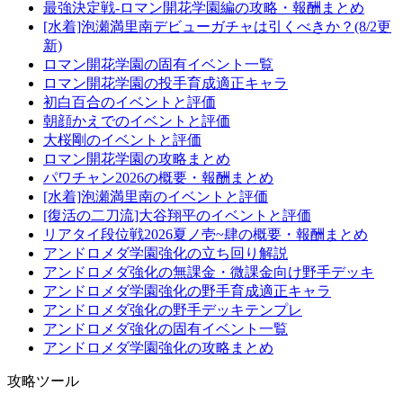
最強決定戦-ロマン開花学園編の攻略・報酬まとめ
[水着]泡瀬満里南デビューガチャは引くべきか？(8/2更
新)
ロマン開花学園の固有イベント一覧
ロマン開花学園の投手育成適正キャラ
初白百合のイベントと評価
朝顔かえでのイベントと評価
大桜剛のイベントと評価
ロマン開花学園の攻略まとめ
パワチャン2026の概要・報酬まとめ
[水着]泡瀬満里南のイベントと評価
[復活の二刀流]大谷翔平のイベントと評価
リアタイ段位戦2026夏ノ壱~肆の概要・報酬まとめ
アンドロメダ学園強化の立ち回り解説
アンドロメダ強化の無課金・微課金向け野手デッキ
アンドロメダ学園強化の野手育成適正キャラ
アンドロメダ強化の野手デッキテンプレ
アンドロメダ強化の固有イベント一覧
アンドロメダ学園強化の攻略まとめ
攻略ツール