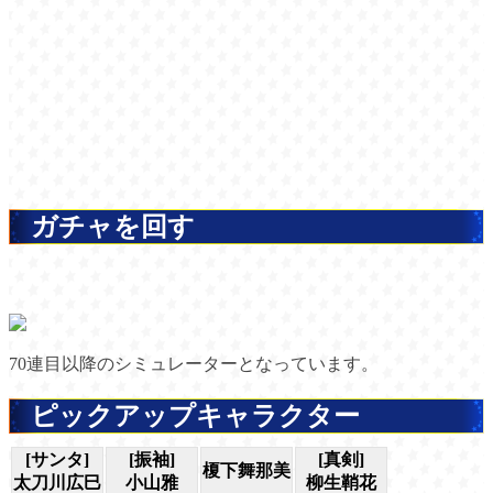
ガチャを回す
70連目以降のシミュレーターとなっています。
ピックアップキャラクター
[サンタ]
[振袖]
[真剣]
榎下舞那美
太刀川広巳
小山雅
柳生鞘花