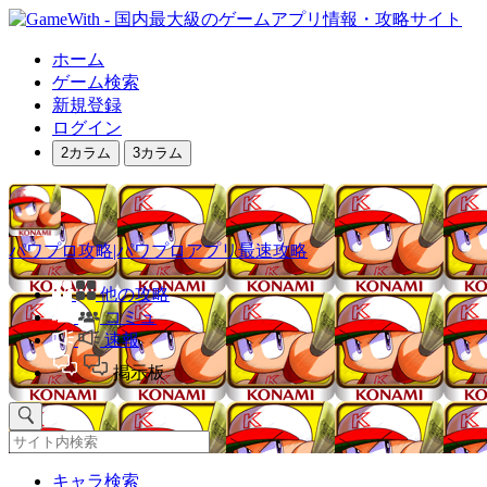
ホーム
ゲーム検索
新規登録
ログイン
2カラム
3カラム
パワプロ攻略|パワプロアプリ最速攻略
他の攻略
コミュ
速報
掲示板
キャラ検索