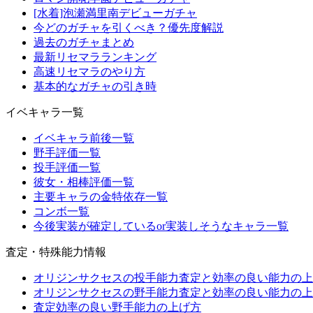
[水着]泡瀬満里南デビューガチャ
今どのガチャを引くべき？優先度解説
過去のガチャまとめ
最新リセマラランキング
高速リセマラのやり方
基本的なガチャの引き時
イベキャラ一覧
イベキャラ前後一覧
野手評価一覧
投手評価一覧
彼女・相棒評価一覧
主要キャラの金特依存一覧
コンボ一覧
今後実装が確定しているor実装しそうなキャラ一覧
査定・特殊能力情報
オリジンサクセスの投手能力査定と効率の良い能力の上
オリジンサクセスの野手能力査定と効率の良い能力の上
査定効率の良い野手能力の上げ方