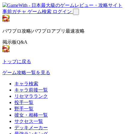
事前ガチャ
ゲーム検索
ログイン
パワプロ攻略|パワプロアプリ最速攻略
掲示板Q&A
トップに戻る
ゲーム攻略一覧を見る
キャラ検索
キャラ前後一覧
リセマラランク
投手一覧
野手一覧
彼女・相棒一覧
サクセス一覧
デッキメーカー
最強ランキング