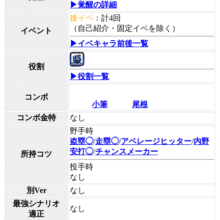
▶覚醒の詳細
後イベ
：計4回
（自己紹介・固定イベを除く）
イベント
▶イベキャラ前後一覧
役割
▶役割一覧
コンボ
小筆
尾根
コンボ金特
なし
野手時
盗塁◯
/
走塁◯
/
アベレージヒッター
/
内野
安打◯
/
チャンスメーカー
所持コツ
投手時
なし
別Ver
なし
最強シナリオ
なし
適正