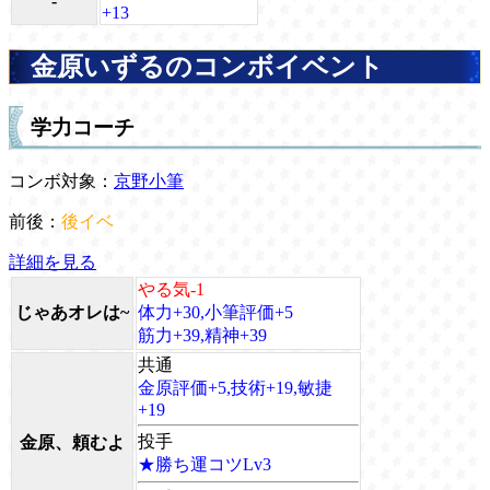
-
+13
金原いずるのコンボイベント
学力コーチ
コンボ対象：
京野小筆
前後：
後イベ
詳細を見る
やる気-1
じゃあオレは~
体力+30,小筆評価+5
筋力+39,精神+39
共通
金原評価+5,技術+19,敏捷
+19
投手
金原、頼むよ
★勝ち運コツLv3