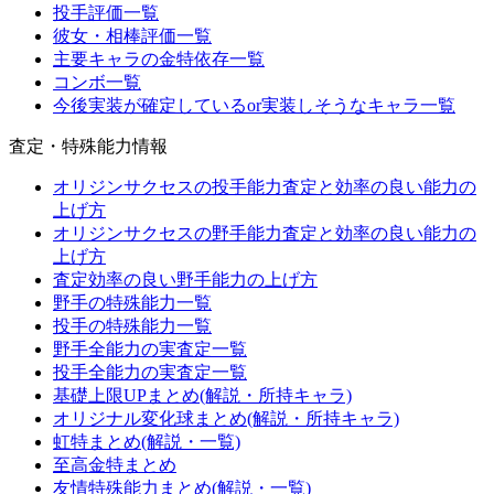
投手評価一覧
彼女・相棒評価一覧
主要キャラの金特依存一覧
コンボ一覧
今後実装が確定しているor実装しそうなキャラ一覧
査定・特殊能力情報
オリジンサクセスの投手能力査定と効率の良い能力の
上げ方
オリジンサクセスの野手能力査定と効率の良い能力の
上げ方
査定効率の良い野手能力の上げ方
野手の特殊能力一覧
投手の特殊能力一覧
野手全能力の実査定一覧
投手全能力の実査定一覧
基礎上限UPまとめ(解説・所持キャラ)
オリジナル変化球まとめ(解説・所持キャラ)
虹特まとめ(解説・一覧)
至高金特まとめ
友情特殊能力まとめ(解説・一覧)