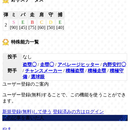
弾
ミ
パ
走
肩
守
捕
S
E
B
C
D
E
2
[90]
[45]
[75]
[60]
[50]
[40]
特殊能力一覧
投手
なし
盗塁◯
/
走塁◯
/
アベレージヒッター
/
内野安打◯
野手
/
チャンスメーカー
/
積極盗塁
/
積極走塁
/
積極守
備
/
選球眼
ユーザー登録のご案内
ユーザー登録(無料)することで、この機能を使うことができ
ます。
新規登録(無料)して使う
登録済みの方はログイン
この記事を書いた人
やま