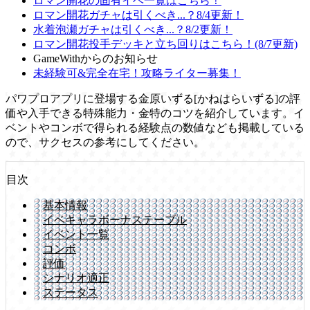
ロマン開花の固有イベ一覧はこちら！
ロマン開花ガチャは引くべき...？8/4更新！
水着泡瀬ガチャは引くべき...？8/2更新！
ロマン開花投手デッキと立ち回りはこちら！(8/7更新)
GameWithからのお知らせ
未経験可&完全在宅！攻略ライター募集！
パワプロアプリに登場する金原いずる[かねはらいずる]の評
価や入手できる特殊能力・金特のコツを紹介しています。イ
ベントやコンボで得られる経験点の数値なども掲載している
ので、サクセスの参考にしてください。
目次
基本情報
イベキャラボーナステーブル
イベント一覧
コンボ
評価
シナリオ適正
ステータス