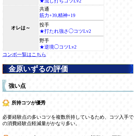
★流し打ちコツLv2
共通
筋力+39,精神+19
投手
オレは～
★打たれ強さ◯コツLv2
野手
★逆境◯コツLv2
コンボ一覧はこちら
金原いずるの評価
強い点
所持コツが優秀
必要経験点の多いコツを複数所持しているため、コツ入手で
の消費経験点軽減量がかなり多い。