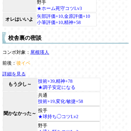
野手
★ホーム死守コツLv3
矢部評価+10,金原評価+10
オレはいいよ
小筆評価+10,精神+58
校舎裏の密談
コンボ対象：
尾根瑛人
前後：
後イベ
詳細を見る
技術+39,精神+78
もう少し～
★調子安定になる
共通
技術+19,変化/敏捷+58
投手
聞かなかった～
★球持ち◯コツLv2
野手