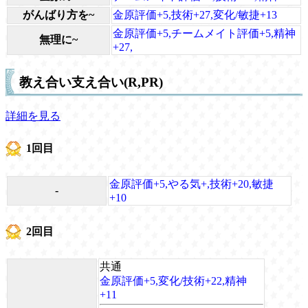
がんばり方を~
金原評価+5,技術+27,変化/敏捷+13
金原評価+5,チームメイト評価+5,精神
無理に~
+27,
教え合い支え合い(R,PR)
詳細を見る
1回目
金原評価+5,やる気+,技術+20,敏捷
-
+10
2回目
共通
金原評価+5,変化/技術+22,精神
+11