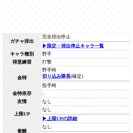
完全排出停止
ガチャ排出
▶限定・排出停止キャラ一覧
キャラ種別
野手
得意練習
打撃
野手時
切り込み隊長
(確定)
金特
投手時
金特依存
-
友情
なし
なし
上限UP
▶上限UPの詳細
なし
覚醒