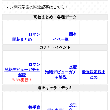
ロマン開花学園の関連記事はこちら！
高校まとめ・各種データ
-
ロマン
固有
開花まとめ
イベ一覧
ガチャ・イベント
ロマン
水着
開花デビューガチャ
最強決定戦ま
泡瀬デビューガチ
解説
とめ
ャ解説
※8/4更新！
適正キャラ・デッキ
投手
-
投手育