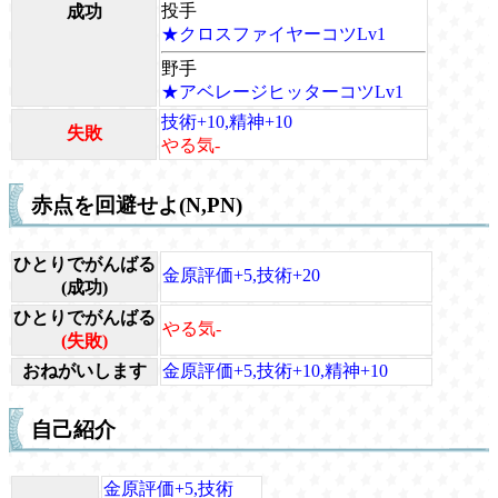
投手
成功
★クロスファイヤーコツLv1
野手
★アベレージヒッターコツLv1
技術+10,精神+10
失敗
やる気-
赤点を回避せよ(N,PN)
ひとりでがんばる
金原評価+5,技術+20
(成功)
ひとりでがんばる
やる気-
(失敗)
おねがいします
金原評価+5,技術+10,精神+10
自己紹介
金原評価+5,技術