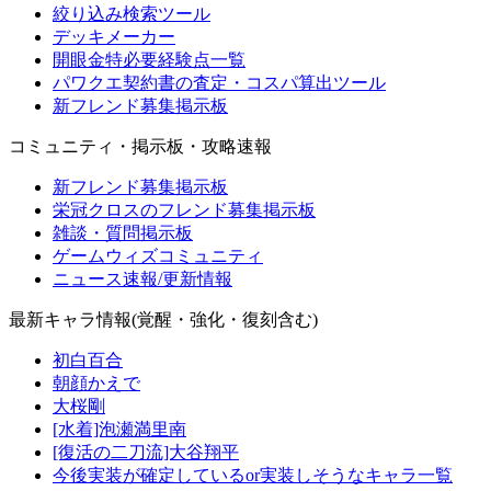
絞り込み検索ツール
デッキメーカー
開眼金特必要経験点一覧
パワクエ契約書の査定・コスパ算出ツール
新フレンド募集掲示板
コミュニティ・掲示板・攻略速報
新フレンド募集掲示板
栄冠クロスのフレンド募集掲示板
雑談・質問掲示板
ゲームウィズコミュニティ
ニュース速報/更新情報
最新キャラ情報(覚醒・強化・復刻含む)
初白百合
朝顔かえで
大桜剛
[水着]泡瀬満里南
[復活の二刀流]大谷翔平
今後実装が確定しているor実装しそうなキャラ一覧