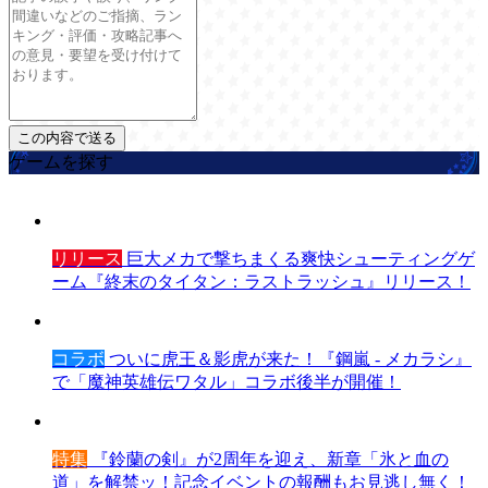
ゲームを探す
リリース
巨大メカで撃ちまくる爽快シューティングゲ
ーム『終末のタイタン：ラストラッシュ』リリース！
コラボ
ついに虎王＆影虎が来た！『鋼嵐 - メカラシ』
で「魔神英雄伝ワタル」コラボ後半が開催！
特集
『鈴蘭の剣』が2周年を迎え、新章「氷と血の
道」を解禁ッ！記念イベントの報酬もお見逃し無く！