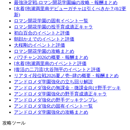
最強決定戦-ロマン開花学園編の攻略・報酬まとめ
[水着]泡瀬満里南デビューガチャは引くべきか？(8/2更
新)
ロマン開花学園の固有イベント一覧
ロマン開花学園の投手育成適正キャラ
初白百合のイベントと評価
朝顔かえでのイベントと評価
大桜剛のイベントと評価
ロマン開花学園の攻略まとめ
パワチャン2026の概要・報酬まとめ
[水着]泡瀬満里南のイベントと評価
[復活の二刀流]大谷翔平のイベントと評価
リアタイ段位戦2026夏ノ壱~肆の概要・報酬まとめ
アンドロメダ学園強化の立ち回り解説
アンドロメダ強化の無課金・微課金向け野手デッキ
アンドロメダ学園強化の野手育成適正キャラ
アンドロメダ強化の野手デッキテンプレ
アンドロメダ強化の固有イベント一覧
アンドロメダ学園強化の攻略まとめ
攻略ツール