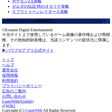
ポケモンZA攻略
ゼルダの伝説 時のオカリナ攻略
スプラトゥーンレイダース攻略
当ゲームタイトルの権利表記
©Konami Digital Entertainment
※当サイト上で使用しているゲーム画像の著作権および商標
権、その他知的財産権は、当該コンテンツの提供元に帰属し
ます。
▶パワプロアプリ公式サイト
トップ
ヘルプ
運営会社
採用情報
利用規約
プライバシーポリシー
広告のご案内
お問い合わせ
GameWith(English)
@WIKI
Copyright (C)
GameWith
All Rights Reserved.