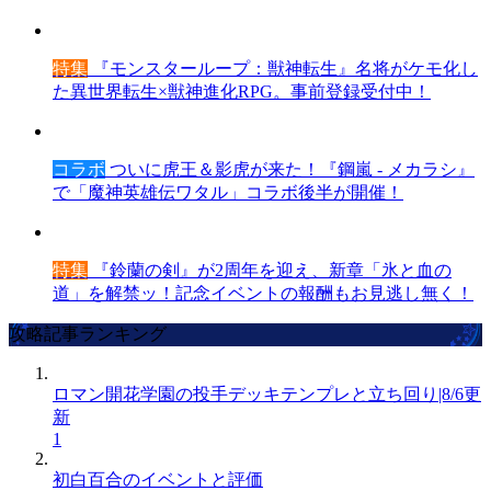
特集
『モンスターループ：獣神転生』名将がケモ化し
た異世界転生×獣神進化RPG。事前登録受付中！
コラボ
ついに虎王＆影虎が来た！『鋼嵐 - メカラシ』
で「魔神英雄伝ワタル」コラボ後半が開催！
特集
『鈴蘭の剣』が2周年を迎え、新章「氷と血の
道」を解禁ッ！記念イベントの報酬もお見逃し無く！
攻略記事ランキング
ロマン開花学園の投手デッキテンプレと立ち回り|8/6更
新
1
初白百合のイベントと評価