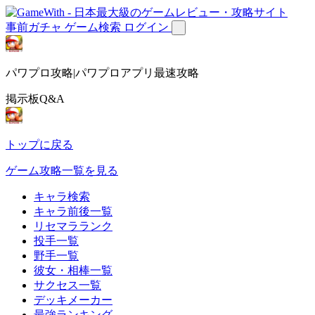
事前ガチャ
ゲーム検索
ログイン
パワプロ攻略|パワプロアプリ最速攻略
掲示板Q&A
トップに戻る
ゲーム攻略一覧を見る
キャラ検索
キャラ前後一覧
リセマラランク
投手一覧
野手一覧
彼女・相棒一覧
サクセス一覧
デッキメーカー
最強ランキング