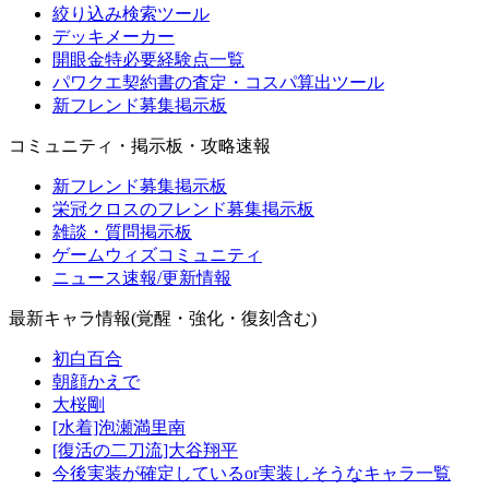
絞り込み検索ツール
デッキメーカー
開眼金特必要経験点一覧
パワクエ契約書の査定・コスパ算出ツール
新フレンド募集掲示板
コミュニティ・掲示板・攻略速報
新フレンド募集掲示板
栄冠クロスのフレンド募集掲示板
雑談・質問掲示板
ゲームウィズコミュニティ
ニュース速報/更新情報
最新キャラ情報(覚醒・強化・復刻含む)
初白百合
朝顔かえで
大桜剛
[水着]泡瀬満里南
[復活の二刀流]大谷翔平
今後実装が確定しているor実装しそうなキャラ一覧