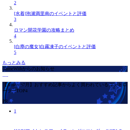
2
[水着]泡瀬満里南のイベントと評価
3
ロマン開花学園の攻略まとめ
4
[白塵の魔女]白霧凍子のイベントと評価
5
もっとみる
GameWithからのお知らせ
【Amazon7月】おすすめ記事からよく買われているコントロ
ーラーTOP4
PR
1