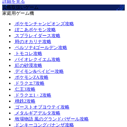
詳細を見る
攻略取扱いゲーム
家庭用ゲーム機
ポケモンチャンピオンズ攻略
ぽこあポケモン攻略
スプラレイダース攻略
時のオカリナ攻略
ペルソナ4ゴールデン攻略
トモコレ攻略
バイオレクイエム攻略
紅の砂漠攻略
デイモン&ベイビー攻略
ポケモンZA攻略
ドラクエ7攻略
仁王3攻略
ドラクエ1・2攻略
桃鉄2攻略
ゴーストオブヨウテイ攻略
メタルギアデルタ攻略
牧場物語 風のグランドバザール攻略
ドンキーコングバナンザ攻略