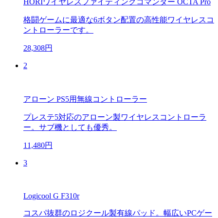
HORIワイヤレスファイティングコマンダー OCTA Pro
格闘ゲームに最適な6ボタン配置の高性能ワイヤレスコ
ントローラーです。
28,308円
2
アローン PS5用無線コントローラー
プレステ5対応のアローン製ワイヤレスコントローラ
ー。サブ機としても優秀。
11,480円
3
Logicool G F310r
コスパ抜群のロジクール製有線パッド。幅広いPCゲー