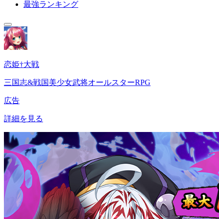
最強ランキング
恋姫†大戦
三国志&戦国美少女武将オールスターRPG
広告
詳細を見る