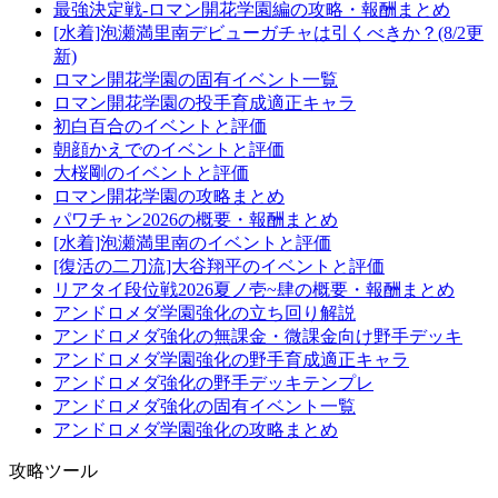
最強決定戦-ロマン開花学園編の攻略・報酬まとめ
[水着]泡瀬満里南デビューガチャは引くべきか？(8/2更
新)
ロマン開花学園の固有イベント一覧
ロマン開花学園の投手育成適正キャラ
初白百合のイベントと評価
朝顔かえでのイベントと評価
大桜剛のイベントと評価
ロマン開花学園の攻略まとめ
パワチャン2026の概要・報酬まとめ
[水着]泡瀬満里南のイベントと評価
[復活の二刀流]大谷翔平のイベントと評価
リアタイ段位戦2026夏ノ壱~肆の概要・報酬まとめ
アンドロメダ学園強化の立ち回り解説
アンドロメダ強化の無課金・微課金向け野手デッキ
アンドロメダ学園強化の野手育成適正キャラ
アンドロメダ強化の野手デッキテンプレ
アンドロメダ強化の固有イベント一覧
アンドロメダ学園強化の攻略まとめ
攻略ツール