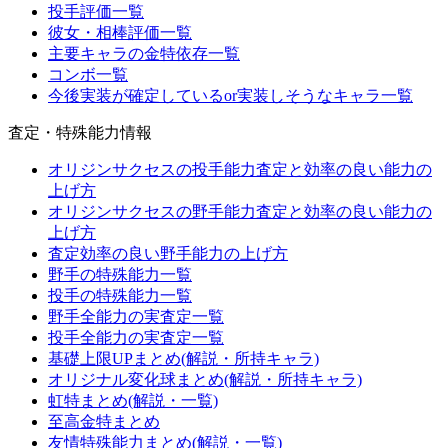
投手評価一覧
彼女・相棒評価一覧
主要キャラの金特依存一覧
コンボ一覧
今後実装が確定しているor実装しそうなキャラ一覧
査定・特殊能力情報
オリジンサクセスの投手能力査定と効率の良い能力の
上げ方
オリジンサクセスの野手能力査定と効率の良い能力の
上げ方
査定効率の良い野手能力の上げ方
野手の特殊能力一覧
投手の特殊能力一覧
野手全能力の実査定一覧
投手全能力の実査定一覧
基礎上限UPまとめ(解説・所持キャラ)
オリジナル変化球まとめ(解説・所持キャラ)
虹特まとめ(解説・一覧)
至高金特まとめ
友情特殊能力まとめ(解説・一覧)