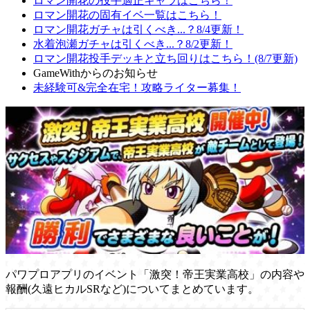
ロマン開花の投手適正キャラはこちら！
ロマン開花の固有イベ一覧はこちら！
ロマン開花ガチャは引くべき...？8/4更新！
水着泡瀬ガチャは引くべき...？8/2更新！
ロマン開花投手デッキと立ち回りはこちら！(8/7更新)
GameWithからのお知らせ
未経験可&完全在宅！攻略ライター募集！
パワプロアプリのイベント「激突！帝王実業高校」の内容や
報酬(久遠ヒカルSRなど)についてまとめています。