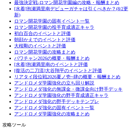
最強決定戦-ロマン開花学園編の攻略・報酬まとめ
[水着]泡瀬満里南デビューガチャは引くべきか？(8/2更
新)
ロマン開花学園の固有イベント一覧
ロマン開花学園の投手育成適正キャラ
初白百合のイベントと評価
朝顔かえでのイベントと評価
大桜剛のイベントと評価
ロマン開花学園の攻略まとめ
パワチャン2026の概要・報酬まとめ
[水着]泡瀬満里南のイベントと評価
[復活の二刀流]大谷翔平のイベントと評価
リアタイ段位戦2026夏ノ壱~肆の概要・報酬まとめ
アンドロメダ学園強化の立ち回り解説
アンドロメダ強化の無課金・微課金向け野手デッキ
アンドロメダ学園強化の野手育成適正キャラ
アンドロメダ強化の野手デッキテンプレ
アンドロメダ強化の固有イベント一覧
アンドロメダ学園強化の攻略まとめ
攻略ツール