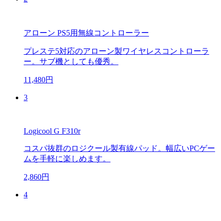
アローン PS5用無線コントローラー
プレステ5対応のアローン製ワイヤレスコントローラ
ー。サブ機としても優秀。
11,480円
3
Logicool G F310r
コスパ抜群のロジクール製有線パッド。幅広いPCゲー
ムを手軽に楽しめます。
2,860円
4