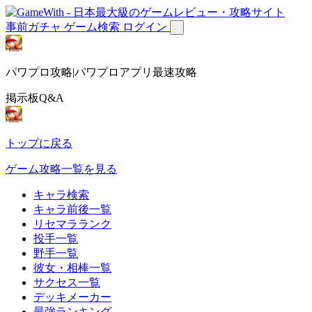
事前ガチャ
ゲーム検索
ログイン
パワプロ攻略|パワプロアプリ最速攻略
掲示板Q&A
トップに戻る
ゲーム攻略一覧を見る
キャラ検索
キャラ前後一覧
リセマラランク
投手一覧
野手一覧
彼女・相棒一覧
サクセス一覧
デッキメーカー
最強ランキング