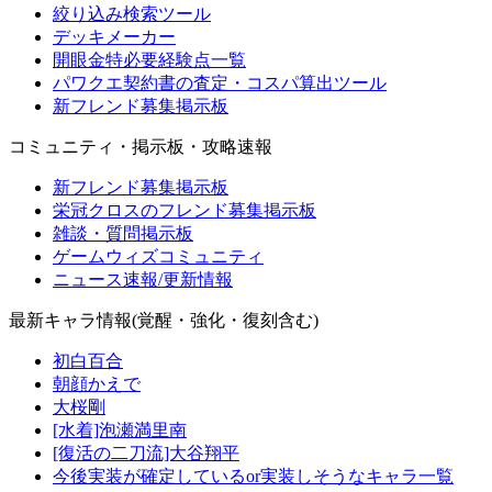
絞り込み検索ツール
デッキメーカー
開眼金特必要経験点一覧
パワクエ契約書の査定・コスパ算出ツール
新フレンド募集掲示板
コミュニティ・掲示板・攻略速報
新フレンド募集掲示板
栄冠クロスのフレンド募集掲示板
雑談・質問掲示板
ゲームウィズコミュニティ
ニュース速報/更新情報
最新キャラ情報(覚醒・強化・復刻含む)
初白百合
朝顔かえで
大桜剛
[水着]泡瀬満里南
[復活の二刀流]大谷翔平
今後実装が確定しているor実装しそうなキャラ一覧