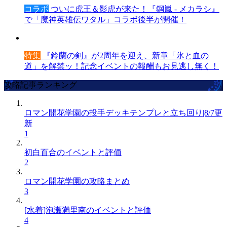
コラボ
ついに虎王＆影虎が来た！『鋼嵐 - メカラシ』
で「魔神英雄伝ワタル」コラボ後半が開催！
特集
『鈴蘭の剣』が2周年を迎え、新章「氷と血の
道」を解禁ッ！記念イベントの報酬もお見逃し無く！
攻略記事ランキング
ロマン開花学園の投手デッキテンプレと立ち回り|8/7更
新
1
初白百合のイベントと評価
2
ロマン開花学園の攻略まとめ
3
[水着]泡瀬満里南のイベントと評価
4