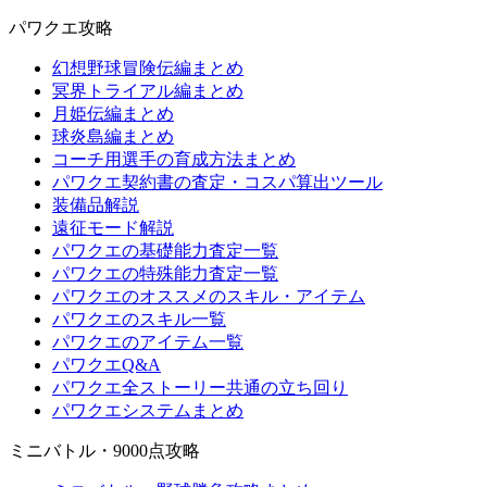
パワクエ攻略
幻想野球冒険伝編まとめ
冥界トライアル編まとめ
月姫伝編まとめ
球炎島編まとめ
コーチ用選手の育成方法まとめ
パワクエ契約書の査定・コスパ算出ツール
装備品解説
遠征モード解説
パワクエの基礎能力査定一覧
パワクエの特殊能力査定一覧
パワクエのオススメのスキル・アイテム
パワクエのスキル一覧
パワクエのアイテム一覧
パワクエQ&A
パワクエ全ストーリー共通の立ち回り
パワクエシステムまとめ
ミニバトル・9000点攻略