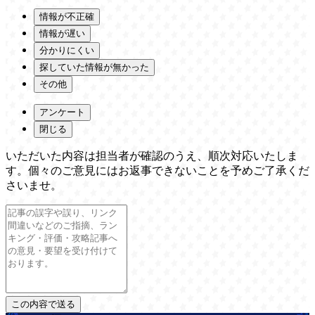
情報が不正確
情報が遅い
分かりにくい
探していた情報が無かった
その他
アンケート
閉じる
いただいた内容は担当者が確認のうえ、順次対応いたしま
す。個々のご意見にはお返事できないことを予めご了承くだ
さいませ。