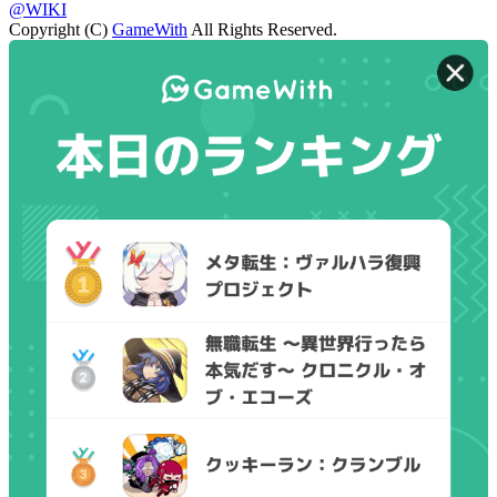
@WIKI
Copyright (C)
GameWith
All Rights Reserved.