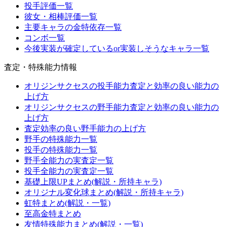
投手評価一覧
彼女・相棒評価一覧
主要キャラの金特依存一覧
コンボ一覧
今後実装が確定しているor実装しそうなキャラ一覧
査定・特殊能力情報
オリジンサクセスの投手能力査定と効率の良い能力の
上げ方
オリジンサクセスの野手能力査定と効率の良い能力の
上げ方
査定効率の良い野手能力の上げ方
野手の特殊能力一覧
投手の特殊能力一覧
野手全能力の実査定一覧
投手全能力の実査定一覧
基礎上限UPまとめ(解説・所持キャラ)
オリジナル変化球まとめ(解説・所持キャラ)
虹特まとめ(解説・一覧)
至高金特まとめ
友情特殊能力まとめ(解説・一覧)