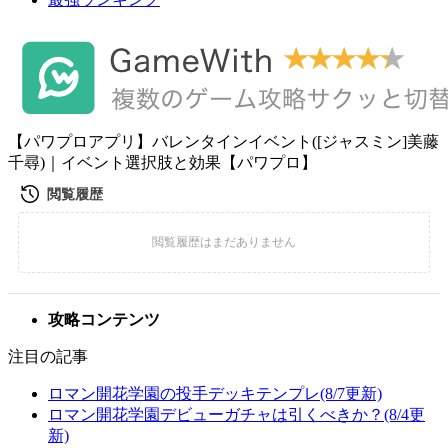
【パワプロアプリ】バレンタインイベント([ジャスミン]美藤
千尋)｜イベント選択肢と効果【パワプロ】
攻略コンテンツ
注目の記事
ロマン開花学園の投手デッキテンプレ(8/7更新)
ロマン開花学園デビューガチャは引くべきか？(8/4更
新)