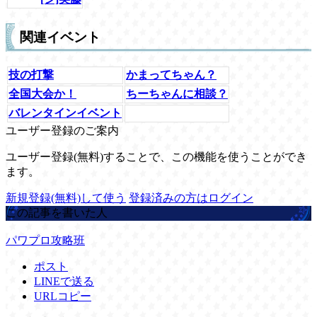
関連イベント
技の打撃
かまってちゃん？
全国大会か！
ちーちゃんに相談？
バレンタインイベント
ユーザー登録のご案内
ユーザー登録(無料)することで、この機能を使うことができ
ます。
新規登録(無料)して使う
登録済みの方はログイン
この記事を書いた人
パワプロ攻略班
ポスト
LINEで送る
URLコピー