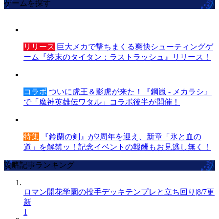
ゲームを探す
リリース
巨大メカで撃ちまくる爽快シューティングゲ
ーム『終末のタイタン：ラストラッシュ』リリース！
コラボ
ついに虎王＆影虎が来た！『鋼嵐 - メカラシ』
で「魔神英雄伝ワタル」コラボ後半が開催！
特集
『鈴蘭の剣』が2周年を迎え、新章「氷と血の
道」を解禁ッ！記念イベントの報酬もお見逃し無く！
攻略記事ランキング
ロマン開花学園の投手デッキテンプレと立ち回り|8/7更
新
1