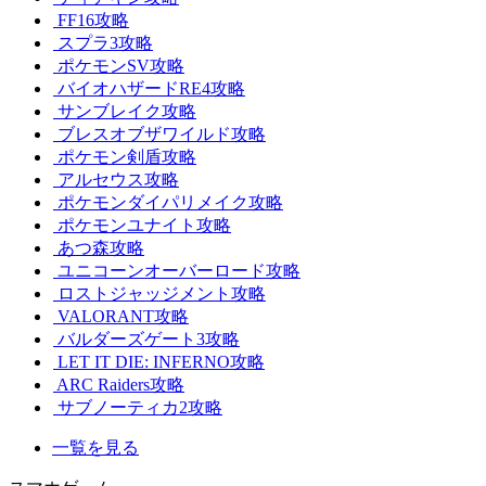
FF16攻略
スプラ3攻略
ポケモンSV攻略
バイオハザードRE4攻略
サンブレイク攻略
ブレスオブザワイルド攻略
ポケモン剣盾攻略
アルセウス攻略
ポケモンダイパリメイク攻略
ポケモンユナイト攻略
あつ森攻略
ユニコーンオーバーロード攻略
ロストジャッジメント攻略
VALORANT攻略
バルダーズゲート3攻略
LET IT DIE: INFERNO攻略
ARC Raiders攻略
サブノーティカ2攻略
一覧を見る