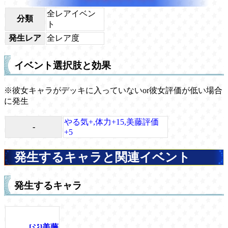
全レアイベン
分類
ト
発生レア
全レア度
イベント選択肢と効果
※彼女キャラがデッキに入っていないor彼女評価が低い場合
に発生
やる気+,体力+15,美藤評価
-
+5
発生するキャラと関連イベント
発生するキャラ
[ジ]美藤