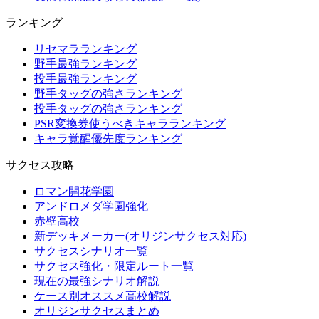
ランキング
リセマラランキング
野手最強ランキング
投手最強ランキング
野手タッグの強さランキング
投手タッグの強さランキング
PSR変換券使うべきキャラランキング
キャラ覚醒優先度ランキング
サクセス攻略
ロマン開花学園
アンドロメダ学園強化
赤壁高校
新デッキメーカー(オリジンサクセス対応)
サクセスシナリオ一覧
サクセス強化・限定ルート一覧
現在の最強シナリオ解説
ケース別オススメ高校解説
オリジンサクセスまとめ