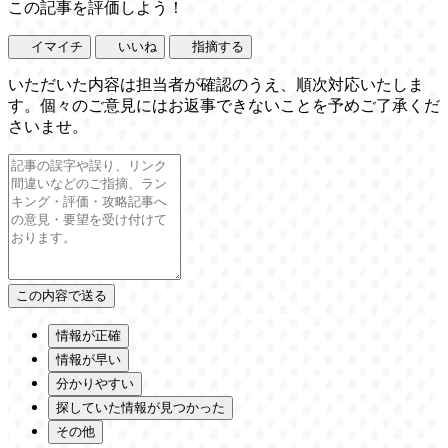
この記事を評価しよう！
イマイチ
いいね
指摘する
いただいた内容は担当者が確認のうえ、順次対応いたしま
す。個々のご意見にはお返事できないことを予めご了承くだ
さいませ。
情報が正確
情報が早い
分かりやすい
探していた情報が見つかった
その他