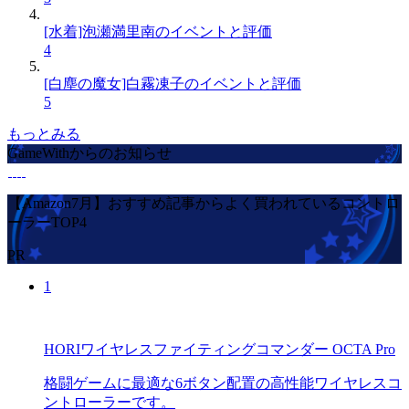
[水着]泡瀬満里南のイベントと評価
4
[白塵の魔女]白霧凍子のイベントと評価
5
もっとみる
GameWithからのお知らせ
【Amazon7月】おすすめ記事からよく買われているコントロ
ーラーTOP4
PR
1
HORIワイヤレスファイティングコマンダー OCTA Pro
格闘ゲームに最適な6ボタン配置の高性能ワイヤレスコ
ントローラーです。