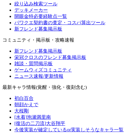
絞り込み検索ツール
デッキメーカー
開眼金特必要経験点一覧
パワクエ契約書の査定・コスパ算出ツール
新フレンド募集掲示板
コミュニティ・掲示板・攻略速報
新フレンド募集掲示板
栄冠クロスのフレンド募集掲示板
雑談・質問掲示板
ゲームウィズコミュニティ
ニュース速報/更新情報
最新キャラ情報(覚醒・強化・復刻含む)
初白百合
朝顔かえで
大桜剛
[水着]泡瀬満里南
[復活の二刀流]大谷翔平
今後実装が確定しているor実装しそうなキャラ一覧