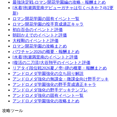
最強決定戦-ロマン開花学園編の攻略・報酬まとめ
[水着]泡瀬満里南デビューガチャは引くべきか？(8/2更
新)
ロマン開花学園の固有イベント一覧
ロマン開花学園の投手育成適正キャラ
初白百合のイベントと評価
朝顔かえでのイベントと評価
大桜剛のイベントと評価
ロマン開花学園の攻略まとめ
パワチャン2026の概要・報酬まとめ
[水着]泡瀬満里南のイベントと評価
[復活の二刀流]大谷翔平のイベントと評価
リアタイ段位戦2026夏ノ壱~肆の概要・報酬まとめ
アンドロメダ学園強化の立ち回り解説
アンドロメダ強化の無課金・微課金向け野手デッキ
アンドロメダ学園強化の野手育成適正キャラ
アンドロメダ強化の野手デッキテンプレ
アンドロメダ強化の固有イベント一覧
アンドロメダ学園強化の攻略まとめ
攻略ツール