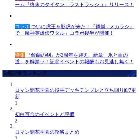
ーム『終末のタイタン：ラストラッシュ』リリース！
コラボ
ついに虎王＆影虎が来た！『鋼嵐 - メカラシ』
で「魔神英雄伝ワタル」コラボ後半が開催！
特集
『鈴蘭の剣』が2周年を迎え、新章「氷と血の
道」を解禁ッ！記念イベントの報酬もお見逃し無く！
攻略記事ランキング
ロマン開花学園の投手デッキテンプレと立ち回り|8/7更
新
1
初白百合のイベントと評価
2
ロマン開花学園の攻略まとめ
3