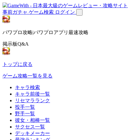
事前ガチャ
ゲーム検索
ログイン
パワプロ攻略|パワプロアプリ最速攻略
掲示板Q&A
トップに戻る
ゲーム攻略一覧を見る
キャラ検索
キャラ前後一覧
リセマラランク
投手一覧
野手一覧
彼女・相棒一覧
サクセス一覧
デッキメーカー
最強ランキング