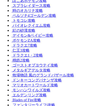
ぽこあポケモン攻略
スプラレイダース攻略
時のオカリナ攻略
ペルソナ4ゴールデン攻略
トモコレ攻略
バイオレクイエム攻略
紅の砂漠攻略
デイモン&ベイビー攻略
ポケモンZA攻略
ドラクエ7攻略
仁王3攻略
ドラクエ1・2攻略
桃鉄2攻略
ゴーストオブヨウテイ攻略
メタルギアデルタ攻略
牧場物語 風のグランドバザール攻略
ドンキーコングバナンザ攻略
マリオカートワールド攻略
モンハンワイルズ攻略
エルデンリング攻略
Blades of Fire攻略
ファンタジーライフi攻略