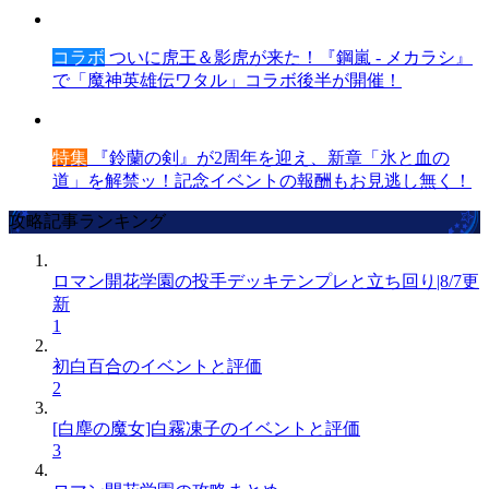
コラボ
ついに虎王＆影虎が来た！『鋼嵐 - メカラシ』
で「魔神英雄伝ワタル」コラボ後半が開催！
特集
『鈴蘭の剣』が2周年を迎え、新章「氷と血の
道」を解禁ッ！記念イベントの報酬もお見逃し無く！
攻略記事ランキング
ロマン開花学園の投手デッキテンプレと立ち回り|8/7更
新
1
初白百合のイベントと評価
2
[白塵の魔女]白霧凍子のイベントと評価
3