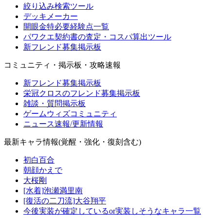
絞り込み検索ツール
デッキメーカー
開眼金特必要経験点一覧
パワクエ契約書の査定・コスパ算出ツール
新フレンド募集掲示板
コミュニティ・掲示板・攻略速報
新フレンド募集掲示板
栄冠クロスのフレンド募集掲示板
雑談・質問掲示板
ゲームウィズコミュニティ
ニュース速報/更新情報
最新キャラ情報(覚醒・強化・復刻含む)
初白百合
朝顔かえで
大桜剛
[水着]泡瀬満里南
[復活の二刀流]大谷翔平
今後実装が確定しているor実装しそうなキャラ一覧