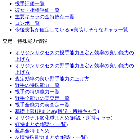
投手評価一覧
彼女・相棒評価一覧
主要キャラの金特依存一覧
コンボ一覧
今後実装が確定しているor実装しそうなキャラ一覧
査定・特殊能力情報
オリジンサクセスの投手能力査定と効率の良い能力の
上げ方
オリジンサクセスの野手能力査定と効率の良い能力の
上げ方
査定効率の良い野手能力の上げ方
野手の特殊能力一覧
投手の特殊能力一覧
野手全能力の実査定一覧
投手全能力の実査定一覧
基礎上限UPまとめ(解説・所持キャラ)
オリジナル変化球まとめ(解説・所持キャラ)
虹特まとめ(解説・一覧)
至高金特まとめ
友情特殊能力まとめ(解説・一覧)