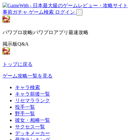
事前ガチャ
ゲーム検索
ログイン
パワプロ攻略|パワプロアプリ最速攻略
掲示板Q&A
トップに戻る
ゲーム攻略一覧を見る
キャラ検索
キャラ前後一覧
リセマラランク
投手一覧
野手一覧
彼女・相棒一覧
サクセス一覧
デッキメーカー
最強ランキング