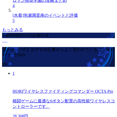
ロマン開花学園の攻略まとめ
4
[水着]泡瀬満里南のイベントと評価
5
もっとみる
GameWithからのお知らせ
【Amazon7月】おすすめ記事からよく買われているコントロ
ーラーTOP4
PR
1
HORIワイヤレスファイティングコマンダー OCTA Pro
格闘ゲームに最適な6ボタン配置の高性能ワイヤレスコ
ントローラーです。
28,308円