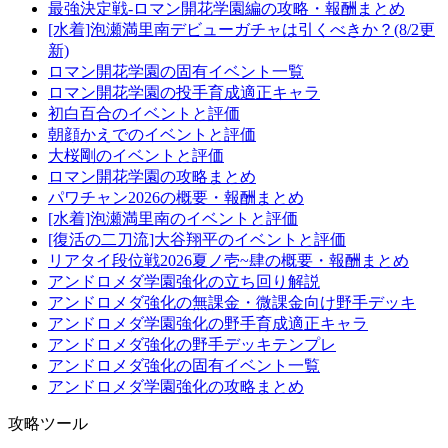
最強決定戦-ロマン開花学園編の攻略・報酬まとめ
[水着]泡瀬満里南デビューガチャは引くべきか？(8/2更
新)
ロマン開花学園の固有イベント一覧
ロマン開花学園の投手育成適正キャラ
初白百合のイベントと評価
朝顔かえでのイベントと評価
大桜剛のイベントと評価
ロマン開花学園の攻略まとめ
パワチャン2026の概要・報酬まとめ
[水着]泡瀬満里南のイベントと評価
[復活の二刀流]大谷翔平のイベントと評価
リアタイ段位戦2026夏ノ壱~肆の概要・報酬まとめ
アンドロメダ学園強化の立ち回り解説
アンドロメダ強化の無課金・微課金向け野手デッキ
アンドロメダ学園強化の野手育成適正キャラ
アンドロメダ強化の野手デッキテンプレ
アンドロメダ強化の固有イベント一覧
アンドロメダ学園強化の攻略まとめ
攻略ツール