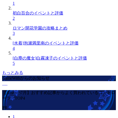
1
初白百合のイベントと評価
2
ロマン開花学園の攻略まとめ
3
[水着]泡瀬満里南のイベントと評価
4
[白塵の魔女]白霧凍子のイベントと評価
5
もっとみる
GameWithからのお知らせ
【Amazon7月】おすすめ記事からよく買われているコントロ
ーラーTOP4
PR
1