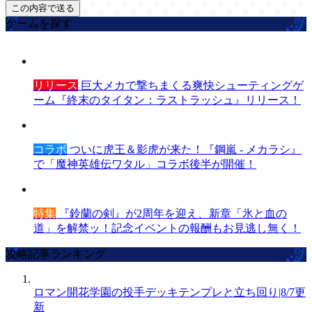
ゲームを探す
リリース
巨大メカで撃ちまくる爽快シューティングゲ
ーム『終末のタイタン：ラストラッシュ』リリース！
コラボ
ついに虎王＆影虎が来た！『鋼嵐 - メカラシ』
で「魔神英雄伝ワタル」コラボ後半が開催！
特集
『鈴蘭の剣』が2周年を迎え、新章「氷と血の
道」を解禁ッ！記念イベントの報酬もお見逃し無く！
攻略記事ランキング
ロマン開花学園の投手デッキテンプレと立ち回り|8/7更
新