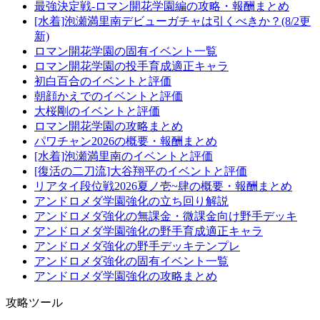
最強決定戦-ロマン開花学園編の攻略・報酬まとめ
[水着]泡瀬満里南デビューガチャは引くべきか？(8/2更
新)
ロマン開花学園の固有イベント一覧
ロマン開花学園の投手育成適正キャラ
初白百合のイベントと評価
朝顔かえでのイベントと評価
大桜剛のイベントと評価
ロマン開花学園の攻略まとめ
パワチャン2026の概要・報酬まとめ
[水着]泡瀬満里南のイベントと評価
[復活の二刀流]大谷翔平のイベントと評価
リアタイ段位戦2026夏ノ壱~肆の概要・報酬まとめ
アンドロメダ学園強化の立ち回り解説
アンドロメダ強化の無課金・微課金向け野手デッキ
アンドロメダ学園強化の野手育成適正キャラ
アンドロメダ強化の野手デッキテンプレ
アンドロメダ強化の固有イベント一覧
アンドロメダ学園強化の攻略まとめ
攻略ツール