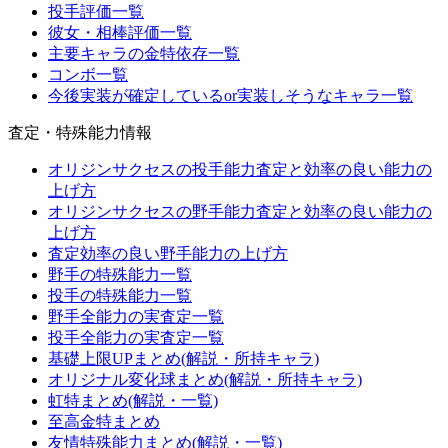
投手評価一覧
彼女・相棒評価一覧
主要キャラの金特依存一覧
コンボ一覧
今後実装が確定しているor実装しそうなキャラ一覧
査定・特殊能力情報
オリジンサクセスの投手能力査定と効率の良い能力の
上げ方
オリジンサクセスの野手能力査定と効率の良い能力の
上げ方
査定効率の良い野手能力の上げ方
野手の特殊能力一覧
投手の特殊能力一覧
野手全能力の実査定一覧
投手全能力の実査定一覧
基礎上限UPまとめ(解説・所持キャラ)
オリジナル変化球まとめ(解説・所持キャラ)
虹特まとめ(解説・一覧)
至高金特まとめ
友情特殊能力まとめ(解説・一覧)