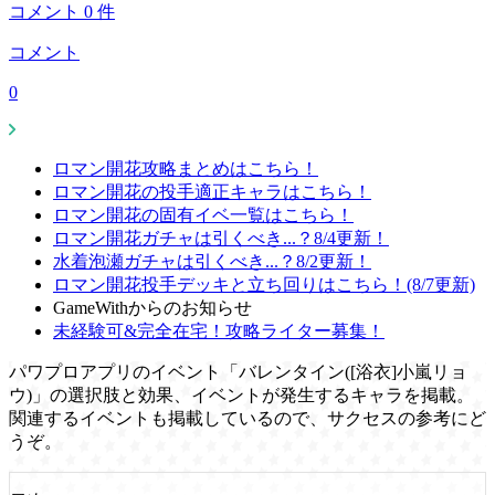
コメント
0
件
コメント
0
ロマン開花攻略まとめはこちら！
ロマン開花の投手適正キャラはこちら！
ロマン開花の固有イベ一覧はこちら！
ロマン開花ガチャは引くべき...？8/4更新！
水着泡瀬ガチャは引くべき...？8/2更新！
ロマン開花投手デッキと立ち回りはこちら！(8/7更新)
GameWithからのお知らせ
未経験可&完全在宅！攻略ライター募集！
パワプロアプリのイベント「バレンタイン([浴衣]小嵐リョ
ウ)」の選択肢と効果、イベントが発生するキャラを掲載。
関連するイベントも掲載しているので、サクセスの参考にど
うぞ。