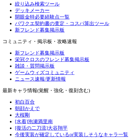
絞り込み検索ツール
デッキメーカー
開眼金特必要経験点一覧
パワクエ契約書の査定・コスパ算出ツール
新フレンド募集掲示板
コミュニティ・掲示板・攻略速報
新フレンド募集掲示板
栄冠クロスのフレンド募集掲示板
雑談・質問掲示板
ゲームウィズコミュニティ
ニュース速報/更新情報
最新キャラ情報(覚醒・強化・復刻含む)
初白百合
朝顔かえで
大桜剛
[水着]泡瀬満里南
[復活の二刀流]大谷翔平
今後実装が確定しているor実装しそうなキャラ一覧