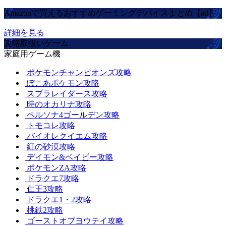
Amazonで買えるおすすめゲーミングデバイスまとめ【ad】
詳細を見る
攻略取扱いゲーム
家庭用ゲーム機
ポケモンチャンピオンズ攻略
ぽこあポケモン攻略
スプラレイダース攻略
時のオカリナ攻略
ペルソナ4ゴールデン攻略
トモコレ攻略
バイオレクイエム攻略
紅の砂漠攻略
デイモン&ベイビー攻略
ポケモンZA攻略
ドラクエ7攻略
仁王3攻略
ドラクエ1・2攻略
桃鉄2攻略
ゴーストオブヨウテイ攻略