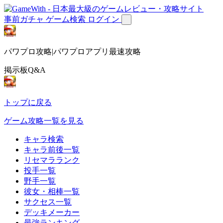
事前ガチャ
ゲーム検索
ログイン
パワプロ攻略|パワプロアプリ最速攻略
掲示板Q&A
トップに戻る
ゲーム攻略一覧を見る
キャラ検索
キャラ前後一覧
リセマラランク
投手一覧
野手一覧
彼女・相棒一覧
サクセス一覧
デッキメーカー
最強ランキング