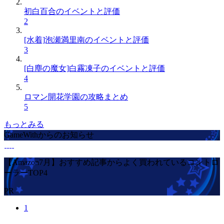
初白百合のイベントと評価
2
[水着]泡瀬満里南のイベントと評価
3
[白塵の魔女]白霧凍子のイベントと評価
4
ロマン開花学園の攻略まとめ
5
もっとみる
GameWithからのお知らせ
【Amazon7月】おすすめ記事からよく買われているコントロ
ーラーTOP4
PR
1