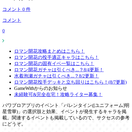
コメント
0
件
コメント
0
ロマン開花攻略まとめはこちら！
ロマン開花の投手適正キャラはこちら！
ロマン開花の固有イベ一覧はこちら！
ロマン開花ガチャは引くべき...？8/4更新！
水着泡瀬ガチャは引くべき...？8/2更新！
ロマン開花投手デッキと立ち回りはこちら！(8/7更新)
GameWithからのお知らせ
未経験可&完全在宅！攻略ライター募集！
パワプロアプリのイベント「バレンタイン([ユニフォーム]明
星雪華)」の選択肢と効果、イベントが発生するキャラを掲
載。関連するイベントも掲載しているので、サクセスの参考
にどうぞ。