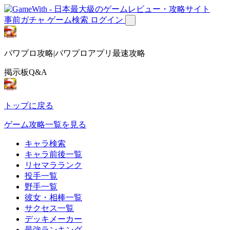
事前ガチャ
ゲーム検索
ログイン
パワプロ攻略|パワプロアプリ最速攻略
掲示板Q&A
トップに戻る
ゲーム攻略一覧を見る
キャラ検索
キャラ前後一覧
リセマラランク
投手一覧
野手一覧
彼女・相棒一覧
サクセス一覧
デッキメーカー
最強ランキング