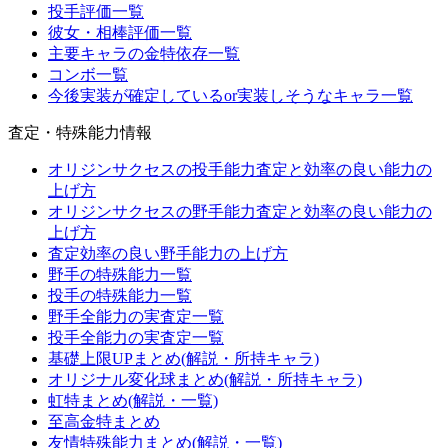
投手評価一覧
彼女・相棒評価一覧
主要キャラの金特依存一覧
コンボ一覧
今後実装が確定しているor実装しそうなキャラ一覧
査定・特殊能力情報
オリジンサクセスの投手能力査定と効率の良い能力の
上げ方
オリジンサクセスの野手能力査定と効率の良い能力の
上げ方
査定効率の良い野手能力の上げ方
野手の特殊能力一覧
投手の特殊能力一覧
野手全能力の実査定一覧
投手全能力の実査定一覧
基礎上限UPまとめ(解説・所持キャラ)
オリジナル変化球まとめ(解説・所持キャラ)
虹特まとめ(解説・一覧)
至高金特まとめ
友情特殊能力まとめ(解説・一覧)