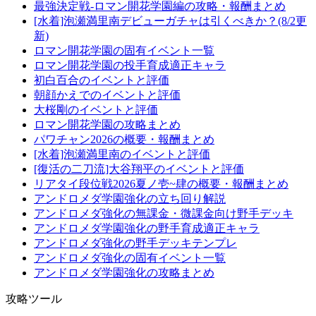
最強決定戦-ロマン開花学園編の攻略・報酬まとめ
[水着]泡瀬満里南デビューガチャは引くべきか？(8/2更
新)
ロマン開花学園の固有イベント一覧
ロマン開花学園の投手育成適正キャラ
初白百合のイベントと評価
朝顔かえでのイベントと評価
大桜剛のイベントと評価
ロマン開花学園の攻略まとめ
パワチャン2026の概要・報酬まとめ
[水着]泡瀬満里南のイベントと評価
[復活の二刀流]大谷翔平のイベントと評価
リアタイ段位戦2026夏ノ壱~肆の概要・報酬まとめ
アンドロメダ学園強化の立ち回り解説
アンドロメダ強化の無課金・微課金向け野手デッキ
アンドロメダ学園強化の野手育成適正キャラ
アンドロメダ強化の野手デッキテンプレ
アンドロメダ強化の固有イベント一覧
アンドロメダ学園強化の攻略まとめ
攻略ツール