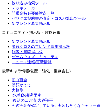
絞り込み検索ツール
デッキメーカー
開眼金特必要経験点一覧
パワクエ契約書の査定・コスパ算出ツール
新フレンド募集掲示板
コミュニティ・掲示板・攻略速報
新フレンド募集掲示板
栄冠クロスのフレンド募集掲示板
雑談・質問掲示板
ゲームウィズコミュニティ
ニュース速報/更新情報
最新キャラ情報(覚醒・強化・復刻含む)
初白百合
朝顔かえで
大桜剛
[水着]泡瀬満里南
[復活の二刀流]大谷翔平
今後実装が確定しているor実装しそうなキャラ一覧