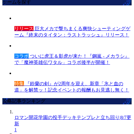
ゲームを探す
リリース
巨大メカで撃ちまくる爽快シューティングゲ
ーム『終末のタイタン：ラストラッシュ』リリース！
コラボ
ついに虎王＆影虎が来た！『鋼嵐 - メカラシ』
で「魔神英雄伝ワタル」コラボ後半が開催！
特集
『鈴蘭の剣』が2周年を迎え、新章「氷と血の
道」を解禁ッ！記念イベントの報酬もお見逃し無く！
攻略記事ランキング
ロマン開花学園の投手デッキテンプレと立ち回り|8/7更
新
1