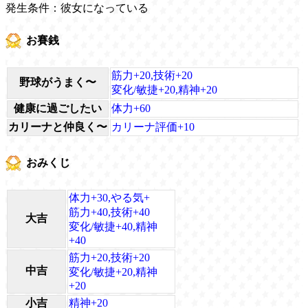
発生条件：彼女になっている
お賽銭
筋力+20,技術+20
野球がうまく〜
変化/敏捷+20,精神+20
健康に過ごしたい
体力+60
カリーナと仲良く〜
カリーナ評価+10
おみくじ
体力+30,やる気+
筋力+40,技術+40
大吉
変化/敏捷+40,精神
+40
筋力+20,技術+20
中吉
変化/敏捷+20,精神
+20
小吉
精神+20