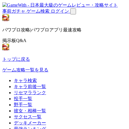
事前ガチャ
ゲーム検索
ログイン
パワプロ攻略|パワプロアプリ最速攻略
掲示板Q&A
トップに戻る
ゲーム攻略一覧を見る
キャラ検索
キャラ前後一覧
リセマラランク
投手一覧
野手一覧
彼女・相棒一覧
サクセス一覧
デッキメーカー
最強ランキング