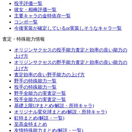
投手評価一覧
彼女・相棒評価一覧
主要キャラの金特依存一覧
コンボ一覧
今後実装が確定しているor実装しそうなキャラ一覧
査定・特殊能力情報
オリジンサクセスの投手能力査定と効率の良い能力の
上げ方
オリジンサクセスの野手能力査定と効率の良い能力の
上げ方
査定効率の良い野手能力の上げ方
野手の特殊能力一覧
投手の特殊能力一覧
野手全能力の実査定一覧
投手全能力の実査定一覧
基礎上限UPまとめ(解説・所持キャラ)
オリジナル変化球まとめ(解説・所持キャラ)
虹特まとめ(解説・一覧)
至高金特まとめ
友情特殊能力まとめ(解説・一覧)