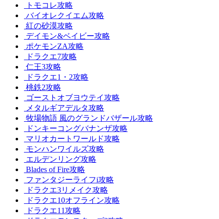
トモコレ攻略
バイオレクイエム攻略
紅の砂漠攻略
デイモン&ベイビー攻略
ポケモンZA攻略
ドラクエ7攻略
仁王3攻略
ドラクエ1・2攻略
桃鉄2攻略
ゴーストオブヨウテイ攻略
メタルギアデルタ攻略
牧場物語 風のグランドバザール攻略
ドンキーコングバナンザ攻略
マリオカートワールド攻略
モンハンワイルズ攻略
エルデンリング攻略
Blades of Fire攻略
ファンタジーライフi攻略
ドラクエ3リメイク攻略
ドラクエ10オフライン攻略
ドラクエ11攻略