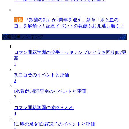
特集
『鈴蘭の剣』が2周年を迎え、新章「氷と血の
道」を解禁ッ！記念イベントの報酬もお見逃し無く！
攻略記事ランキング
ロマン開花学園の投手デッキテンプレと立ち回り|8/7更
新
1
初白百合のイベントと評価
2
[水着]泡瀬満里南のイベントと評価
3
ロマン開花学園の攻略まとめ
4
[白塵の魔女]白霧凍子のイベントと評価