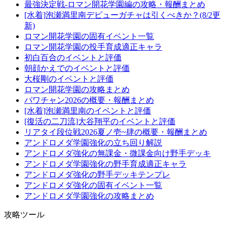
最強決定戦-ロマン開花学園編の攻略・報酬まとめ
[水着]泡瀬満里南デビューガチャは引くべきか？(8/2更
新)
ロマン開花学園の固有イベント一覧
ロマン開花学園の投手育成適正キャラ
初白百合のイベントと評価
朝顔かえでのイベントと評価
大桜剛のイベントと評価
ロマン開花学園の攻略まとめ
パワチャン2026の概要・報酬まとめ
[水着]泡瀬満里南のイベントと評価
[復活の二刀流]大谷翔平のイベントと評価
リアタイ段位戦2026夏ノ壱~肆の概要・報酬まとめ
アンドロメダ学園強化の立ち回り解説
アンドロメダ強化の無課金・微課金向け野手デッキ
アンドロメダ学園強化の野手育成適正キャラ
アンドロメダ強化の野手デッキテンプレ
アンドロメダ強化の固有イベント一覧
アンドロメダ学園強化の攻略まとめ
攻略ツール