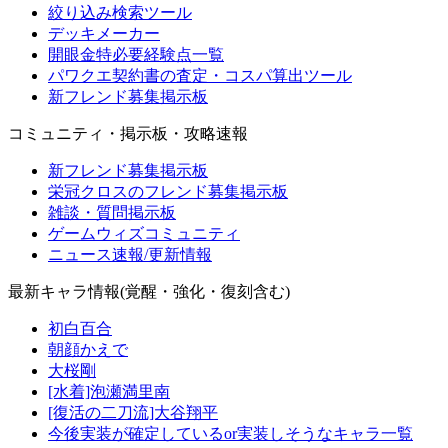
絞り込み検索ツール
デッキメーカー
開眼金特必要経験点一覧
パワクエ契約書の査定・コスパ算出ツール
新フレンド募集掲示板
コミュニティ・掲示板・攻略速報
新フレンド募集掲示板
栄冠クロスのフレンド募集掲示板
雑談・質問掲示板
ゲームウィズコミュニティ
ニュース速報/更新情報
最新キャラ情報(覚醒・強化・復刻含む)
初白百合
朝顔かえで
大桜剛
[水着]泡瀬満里南
[復活の二刀流]大谷翔平
今後実装が確定しているor実装しそうなキャラ一覧