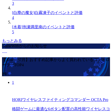
3
[白塵の魔女]白霧凍子のイベントと評価
4
[水着]泡瀬満里南のイベントと評価
5
もっとみる
GameWithからのお知らせ
【Amazon7月】おすすめ記事からよく買われているコントロ
ーラーTOP4
PR
1
HORIワイヤレスファイティングコマンダー OCTA Pro
格闘ゲームに最適な6ボタン配置の高性能ワイヤレスコ