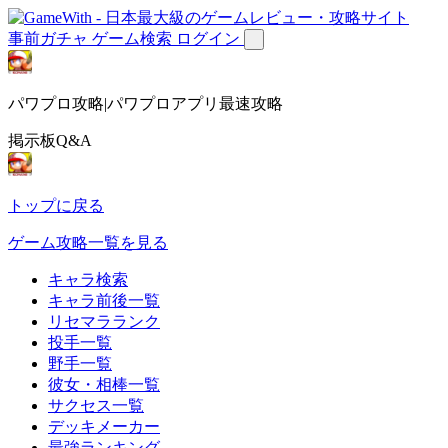
事前ガチャ
ゲーム検索
ログイン
パワプロ攻略|パワプロアプリ最速攻略
掲示板Q&A
トップに戻る
ゲーム攻略一覧を見る
キャラ検索
キャラ前後一覧
リセマラランク
投手一覧
野手一覧
彼女・相棒一覧
サクセス一覧
デッキメーカー
最強ランキング