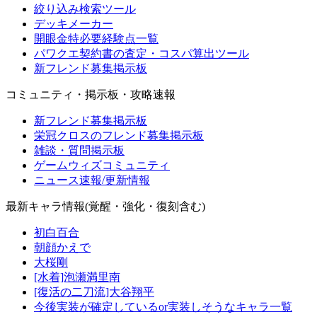
絞り込み検索ツール
デッキメーカー
開眼金特必要経験点一覧
パワクエ契約書の査定・コスパ算出ツール
新フレンド募集掲示板
コミュニティ・掲示板・攻略速報
新フレンド募集掲示板
栄冠クロスのフレンド募集掲示板
雑談・質問掲示板
ゲームウィズコミュニティ
ニュース速報/更新情報
最新キャラ情報(覚醒・強化・復刻含む)
初白百合
朝顔かえで
大桜剛
[水着]泡瀬満里南
[復活の二刀流]大谷翔平
今後実装が確定しているor実装しそうなキャラ一覧