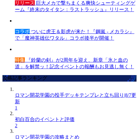
リリース
巨大メカで撃ちまくる爽快シューティングゲ
ーム『終末のタイタン：ラストラッシュ』リリース！
コラボ
ついに虎王＆影虎が来た！『鋼嵐 - メカラシ』
で「魔神英雄伝ワタル」コラボ後半が開催！
特集
『鈴蘭の剣』が2周年を迎え、新章「氷と血の
道」を解禁ッ！記念イベントの報酬もお見逃し無く！
攻略記事ランキング
ロマン開花学園の投手デッキテンプレと立ち回り|8/7更
新
1
初白百合のイベントと評価
2
ロマン開花学園の攻略まとめ