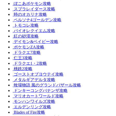
ぽこあポケモン攻略
スプラレイダース攻略
時のオカリナ攻略
ペルソナ4ゴールデン攻略
トモコレ攻略
バイオレクイエム攻略
紅の砂漠攻略
デイモン&ベイビー攻略
ポケモンZA攻略
ドラクエ7攻略
仁王3攻略
ドラクエ1・2攻略
桃鉄2攻略
ゴーストオブヨウテイ攻略
メタルギアデルタ攻略
牧場物語 風のグランドバザール攻略
ドンキーコングバナンザ攻略
マリオカートワールド攻略
モンハンワイルズ攻略
エルデンリング攻略
Blades of Fire攻略