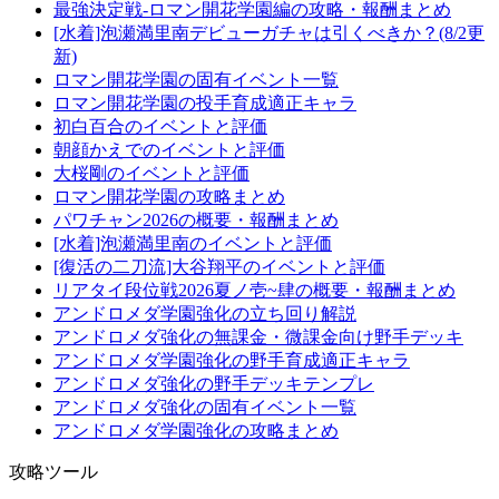
最強決定戦-ロマン開花学園編の攻略・報酬まとめ
[水着]泡瀬満里南デビューガチャは引くべきか？(8/2更
新)
ロマン開花学園の固有イベント一覧
ロマン開花学園の投手育成適正キャラ
初白百合のイベントと評価
朝顔かえでのイベントと評価
大桜剛のイベントと評価
ロマン開花学園の攻略まとめ
パワチャン2026の概要・報酬まとめ
[水着]泡瀬満里南のイベントと評価
[復活の二刀流]大谷翔平のイベントと評価
リアタイ段位戦2026夏ノ壱~肆の概要・報酬まとめ
アンドロメダ学園強化の立ち回り解説
アンドロメダ強化の無課金・微課金向け野手デッキ
アンドロメダ学園強化の野手育成適正キャラ
アンドロメダ強化の野手デッキテンプレ
アンドロメダ強化の固有イベント一覧
アンドロメダ学園強化の攻略まとめ
攻略ツール