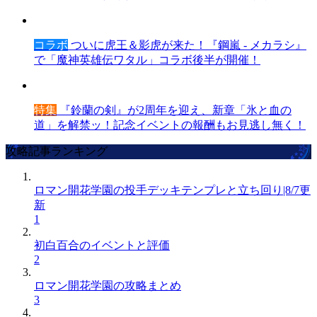
コラボ
ついに虎王＆影虎が来た！『鋼嵐 - メカラシ』
で「魔神英雄伝ワタル」コラボ後半が開催！
特集
『鈴蘭の剣』が2周年を迎え、新章「氷と血の
道」を解禁ッ！記念イベントの報酬もお見逃し無く！
攻略記事ランキング
ロマン開花学園の投手デッキテンプレと立ち回り|8/7更
新
1
初白百合のイベントと評価
2
ロマン開花学園の攻略まとめ
3