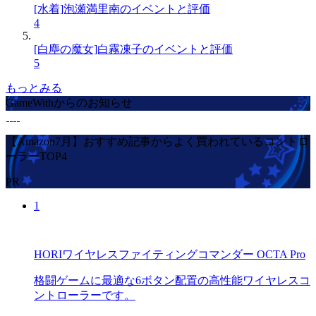
[水着]泡瀬満里南のイベントと評価
4
[白塵の魔女]白霧凍子のイベントと評価
5
もっとみる
GameWithからのお知らせ
【Amazon7月】おすすめ記事からよく買われているコントロ
ーラーTOP4
PR
1
HORIワイヤレスファイティングコマンダー OCTA Pro
格闘ゲームに最適な6ボタン配置の高性能ワイヤレスコ
ントローラーです。