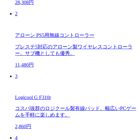
28,308円
2
アローン PS5用無線コントローラー
プレステ5対応のアローン製ワイヤレスコントローラ
ー。サブ機としても優秀。
11,480円
3
Logicool G F310r
コスパ抜群のロジクール製有線パッド。幅広いPCゲー
ムを手軽に楽しめます。
2,860円
4