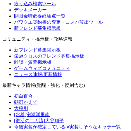
絞り込み検索ツール
デッキメーカー
開眼金特必要経験点一覧
パワクエ契約書の査定・コスパ算出ツール
新フレンド募集掲示板
コミュニティ・掲示板・攻略速報
新フレンド募集掲示板
栄冠クロスのフレンド募集掲示板
雑談・質問掲示板
ゲームウィズコミュニティ
ニュース速報/更新情報
最新キャラ情報(覚醒・強化・復刻含む)
初白百合
朝顔かえで
大桜剛
[水着]泡瀬満里南
[復活の二刀流]大谷翔平
今後実装が確定しているor実装しそうなキャラ一覧