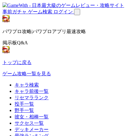
事前ガチャ
ゲーム検索
ログイン
パワプロ攻略|パワプロアプリ最速攻略
掲示板Q&A
トップに戻る
ゲーム攻略一覧を見る
キャラ検索
キャラ前後一覧
リセマラランク
投手一覧
野手一覧
彼女・相棒一覧
サクセス一覧
デッキメーカー
最強ランキング