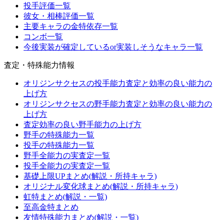
投手評価一覧
彼女・相棒評価一覧
主要キャラの金特依存一覧
コンボ一覧
今後実装が確定しているor実装しそうなキャラ一覧
査定・特殊能力情報
オリジンサクセスの投手能力査定と効率の良い能力の
上げ方
オリジンサクセスの野手能力査定と効率の良い能力の
上げ方
査定効率の良い野手能力の上げ方
野手の特殊能力一覧
投手の特殊能力一覧
野手全能力の実査定一覧
投手全能力の実査定一覧
基礎上限UPまとめ(解説・所持キャラ)
オリジナル変化球まとめ(解説・所持キャラ)
虹特まとめ(解説・一覧)
至高金特まとめ
友情特殊能力まとめ(解説・一覧)