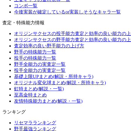
コンボ一覧
今後実装が確定しているor実装しそうなキャラ一覧
査定・特殊能力情報
オリジンサクセスの投手能力査定と効率の良い能力の上
オリジンサクセスの野手能力査定と効率の良い能力の上
査定効率の良い野手能力の上げ方
野手の特殊能力一覧
投手の特殊能力一覧
野手全能力の実査定一覧
投手全能力の実査定一覧
基礎上限UPまとめ(解説・所持キャラ)
オリジナル変化球まとめ(解説・所持キャラ)
虹特まとめ(解説・一覧)
至高金特まとめ
友情特殊能力まとめ(解説・一覧)
ランキング
リセマラランキング
野手最強ランキング