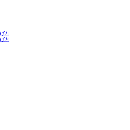
げ方
げ方