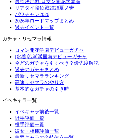
最強決定戦-ロマン開花学園編
リアタイ段位戦2026夏ノ壱
パワチャン2026
2026年ロードマップまとめ
過去イベント一覧
ガチャ・リセマラ情報
ロマン開花学園デビューガチャ
[水着]泡瀬満里南デビューガチャ
今どのガチャを引くべき？優先度解説
過去のガチャまとめ
最新リセマラランキング
高速リセマラのやり方
基本的なガチャの引き時
イベキャラ一覧
イベキャラ前後一覧
野手評価一覧
投手評価一覧
彼女・相棒評価一覧
主要キャラの金特依存一覧