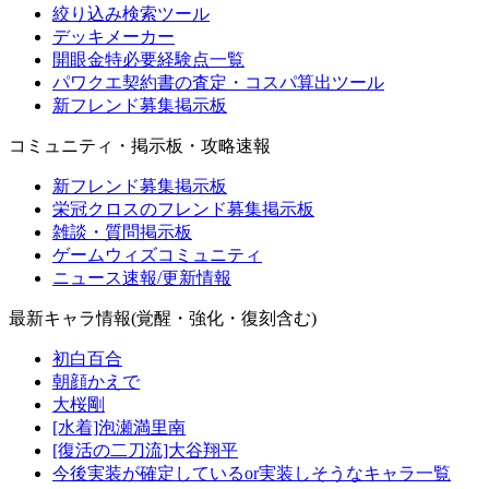
絞り込み検索ツール
デッキメーカー
開眼金特必要経験点一覧
パワクエ契約書の査定・コスパ算出ツール
新フレンド募集掲示板
コミュニティ・掲示板・攻略速報
新フレンド募集掲示板
栄冠クロスのフレンド募集掲示板
雑談・質問掲示板
ゲームウィズコミュニティ
ニュース速報/更新情報
最新キャラ情報(覚醒・強化・復刻含む)
初白百合
朝顔かえで
大桜剛
[水着]泡瀬満里南
[復活の二刀流]大谷翔平
今後実装が確定しているor実装しそうなキャラ一覧