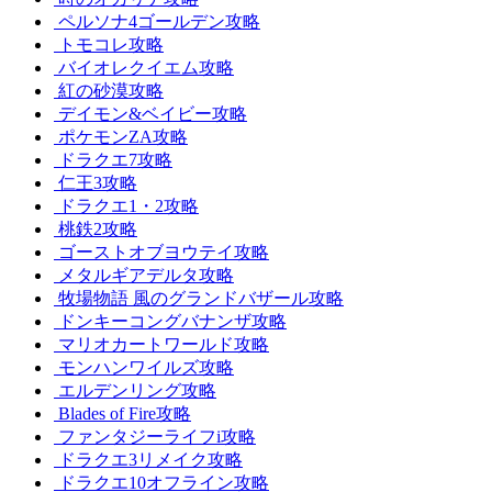
ペルソナ4ゴールデン攻略
トモコレ攻略
バイオレクイエム攻略
紅の砂漠攻略
デイモン&ベイビー攻略
ポケモンZA攻略
ドラクエ7攻略
仁王3攻略
ドラクエ1・2攻略
桃鉄2攻略
ゴーストオブヨウテイ攻略
メタルギアデルタ攻略
牧場物語 風のグランドバザール攻略
ドンキーコングバナンザ攻略
マリオカートワールド攻略
モンハンワイルズ攻略
エルデンリング攻略
Blades of Fire攻略
ファンタジーライフi攻略
ドラクエ3リメイク攻略
ドラクエ10オフライン攻略