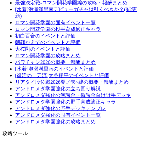
最強決定戦-ロマン開花学園編の攻略・報酬まとめ
[水着]泡瀬満里南デビューガチャは引くべきか？(8/2更
新)
ロマン開花学園の固有イベント一覧
ロマン開花学園の投手育成適正キャラ
初白百合のイベントと評価
朝顔かえでのイベントと評価
大桜剛のイベントと評価
ロマン開花学園の攻略まとめ
パワチャン2026の概要・報酬まとめ
[水着]泡瀬満里南のイベントと評価
[復活の二刀流]大谷翔平のイベントと評価
リアタイ段位戦2026夏ノ壱~肆の概要・報酬まとめ
アンドロメダ学園強化の立ち回り解説
アンドロメダ強化の無課金・微課金向け野手デッキ
アンドロメダ学園強化の野手育成適正キャラ
アンドロメダ強化の野手デッキテンプレ
アンドロメダ強化の固有イベント一覧
アンドロメダ学園強化の攻略まとめ
攻略ツール