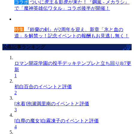
コラボ
ついに虎王＆影虎が来た！『鋼嵐 - メカラシ』
で「魔神英雄伝ワタル」コラボ後半が開催！
特集
『鈴蘭の剣』が2周年を迎え、新章「氷と血の
道」を解禁ッ！記念イベントの報酬もお見逃し無く！
攻略記事ランキング
ロマン開花学園の投手デッキテンプレと立ち回り|8/7更
新
1
初白百合のイベントと評価
2
[水着]泡瀬満里南のイベントと評価
3
[白塵の魔女]白霧凍子のイベントと評価
4