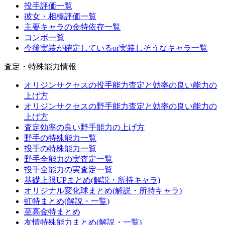
投手評価一覧
彼女・相棒評価一覧
主要キャラの金特依存一覧
コンボ一覧
今後実装が確定しているor実装しそうなキャラ一覧
査定・特殊能力情報
オリジンサクセスの投手能力査定と効率の良い能力の
上げ方
オリジンサクセスの野手能力査定と効率の良い能力の
上げ方
査定効率の良い野手能力の上げ方
野手の特殊能力一覧
投手の特殊能力一覧
野手全能力の実査定一覧
投手全能力の実査定一覧
基礎上限UPまとめ(解説・所持キャラ)
オリジナル変化球まとめ(解説・所持キャラ)
虹特まとめ(解説・一覧)
至高金特まとめ
友情特殊能力まとめ(解説・一覧)