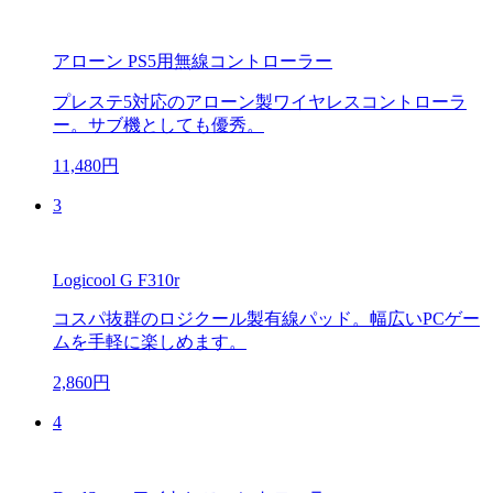
アローン PS5用無線コントローラー
プレステ5対応のアローン製ワイヤレスコントローラ
ー。サブ機としても優秀。
11,480円
3
Logicool G F310r
コスパ抜群のロジクール製有線パッド。幅広いPCゲー
ムを手軽に楽しめます。
2,860円
4