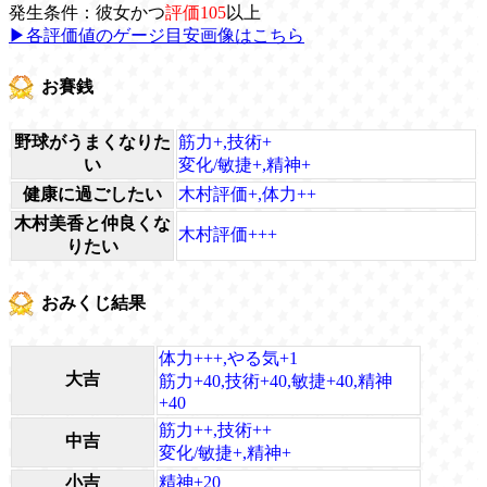
発生条件：彼女かつ
評価105
以上
▶各評価値のゲージ目安画像はこちら
お賽銭
野球がうまくなりた
筋力+,技術+
い
変化/敏捷+,精神+
健康に過ごしたい
木村評価+,体力++
木村美香と仲良くな
木村評価+++
りたい
おみくじ結果
体力+++,やる気+1
大吉
筋力+40,技術+40,敏捷+40,精神
+40
筋力++,技術++
中吉
変化/敏捷+,精神+
小吉
精神+20