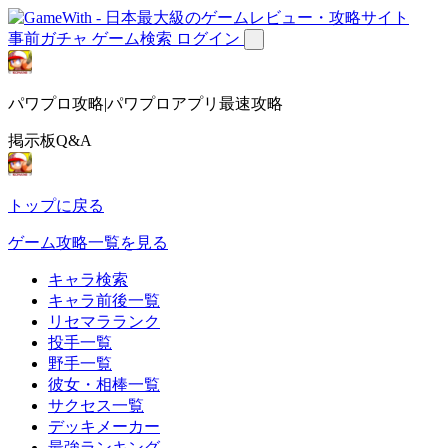
事前ガチャ
ゲーム検索
ログイン
パワプロ攻略|パワプロアプリ最速攻略
掲示板Q&A
トップに戻る
ゲーム攻略一覧を見る
キャラ検索
キャラ前後一覧
リセマラランク
投手一覧
野手一覧
彼女・相棒一覧
サクセス一覧
デッキメーカー
最強ランキング