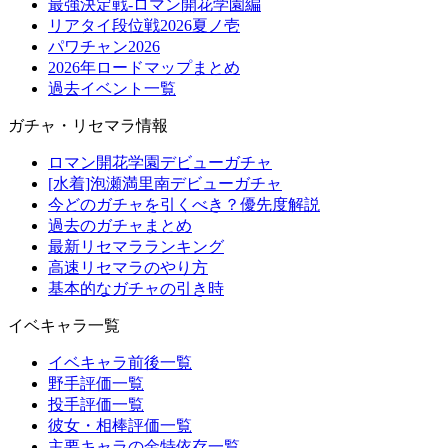
最強決定戦-ロマン開花学園編
リアタイ段位戦2026夏ノ壱
パワチャン2026
2026年ロードマップまとめ
過去イベント一覧
ガチャ・リセマラ情報
ロマン開花学園デビューガチャ
[水着]泡瀬満里南デビューガチャ
今どのガチャを引くべき？優先度解説
過去のガチャまとめ
最新リセマラランキング
高速リセマラのやり方
基本的なガチャの引き時
イベキャラ一覧
イベキャラ前後一覧
野手評価一覧
投手評価一覧
彼女・相棒評価一覧
主要キャラの金特依存一覧