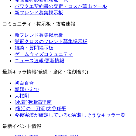
パワクエ契約書の査定・コスパ算出ツール
新フレンド募集掲示板
コミュニティ・掲示板・攻略速報
新フレンド募集掲示板
栄冠クロスのフレンド募集掲示板
雑談・質問掲示板
ゲームウィズコミュニティ
ニュース速報/更新情報
最新キャラ情報(覚醒・強化・復刻含む)
初白百合
朝顔かえで
大桜剛
[水着]泡瀬満里南
[復活の二刀流]大谷翔平
今後実装が確定しているor実装しそうなキャラ一覧
最新イベント情報