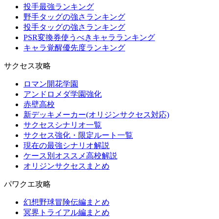
投手最強ランキング
野手タッグの強さランキング
投手タッグの強さランキング
PSR変換券使うべきキャラランキング
キャラ覚醒優先度ランキング
サクセス攻略
ロマン開花学園
アンドロメダ学園強化
赤壁高校
新デッキメーカー(オリジンサクセス対応)
サクセスシナリオ一覧
サクセス強化・限定ルート一覧
現在の最強シナリオ解説
ケース別オススメ高校解説
オリジンサクセスまとめ
パワクエ攻略
幻想野球冒険伝編まとめ
冥界トライアル編まとめ