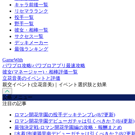
キャラ前後一覧
リセマラランク
投手一覧
野手一覧
彼女・相棒一覧
サクセス一覧
デッキメーカー
最強ランキング
GameWith
パワプロ攻略|パワプロアプリ最速攻略
彼女(マネージャー)・相棒評価一覧
立花音美のイベントと評価
親交イベント(立花音美)｜イベント選択肢と効果
攻略 メニュー
注目の記事
ロマン開花学園の投手デッキテンプレ(8/7更新)
ロマン開花学園デビューガチャは引くべきか？(8/4更新)
最強決定戦-ロマン開花学園編の攻略・報酬まとめ
[水着]泡瀬満里南デビューガチャは引くべきか？(8/2更新