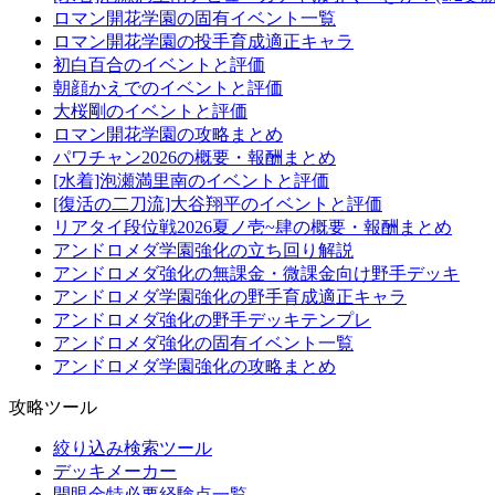
ロマン開花学園の固有イベント一覧
ロマン開花学園の投手育成適正キャラ
初白百合のイベントと評価
朝顔かえでのイベントと評価
大桜剛のイベントと評価
ロマン開花学園の攻略まとめ
パワチャン2026の概要・報酬まとめ
[水着]泡瀬満里南のイベントと評価
[復活の二刀流]大谷翔平のイベントと評価
リアタイ段位戦2026夏ノ壱~肆の概要・報酬まとめ
アンドロメダ学園強化の立ち回り解説
アンドロメダ強化の無課金・微課金向け野手デッキ
アンドロメダ学園強化の野手育成適正キャラ
アンドロメダ強化の野手デッキテンプレ
アンドロメダ強化の固有イベント一覧
アンドロメダ学園強化の攻略まとめ
攻略ツール
絞り込み検索ツール
デッキメーカー
開眼金特必要経験点一覧