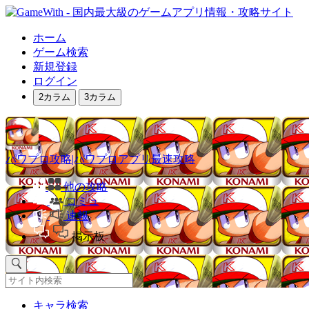
ホーム
ゲーム検索
新規登録
ログイン
2カラム
3カラム
パワプロ攻略|パワプロアプリ最速攻略
他の攻略
コミュ
速報
掲示板
キャラ検索