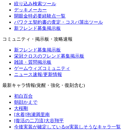
絞り込み検索ツール
デッキメーカー
開眼金特必要経験点一覧
パワクエ契約書の査定・コスパ算出ツール
新フレンド募集掲示板
コミュニティ・掲示板・攻略速報
新フレンド募集掲示板
栄冠クロスのフレンド募集掲示板
雑談・質問掲示板
ゲームウィズコミュニティ
ニュース速報/更新情報
最新キャラ情報(覚醒・強化・復刻含む)
初白百合
朝顔かえで
大桜剛
[水着]泡瀬満里南
[復活の二刀流]大谷翔平
今後実装が確定しているor実装しそうなキャラ一覧