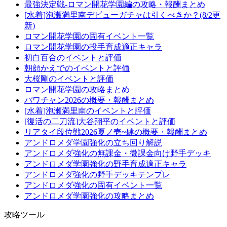
最強決定戦-ロマン開花学園編の攻略・報酬まとめ
[水着]泡瀬満里南デビューガチャは引くべきか？(8/2更
新)
ロマン開花学園の固有イベント一覧
ロマン開花学園の投手育成適正キャラ
初白百合のイベントと評価
朝顔かえでのイベントと評価
大桜剛のイベントと評価
ロマン開花学園の攻略まとめ
パワチャン2026の概要・報酬まとめ
[水着]泡瀬満里南のイベントと評価
[復活の二刀流]大谷翔平のイベントと評価
リアタイ段位戦2026夏ノ壱~肆の概要・報酬まとめ
アンドロメダ学園強化の立ち回り解説
アンドロメダ強化の無課金・微課金向け野手デッキ
アンドロメダ学園強化の野手育成適正キャラ
アンドロメダ強化の野手デッキテンプレ
アンドロメダ強化の固有イベント一覧
アンドロメダ学園強化の攻略まとめ
攻略ツール