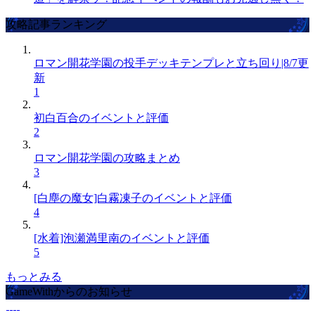
攻略記事ランキング
ロマン開花学園の投手デッキテンプレと立ち回り|8/7更
新
1
初白百合のイベントと評価
2
ロマン開花学園の攻略まとめ
3
[白塵の魔女]白霧凍子のイベントと評価
4
[水着]泡瀬満里南のイベントと評価
5
もっとみる
GameWithからのお知らせ