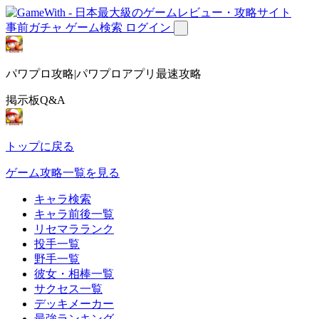
事前ガチャ
ゲーム検索
ログイン
パワプロ攻略|パワプロアプリ最速攻略
掲示板Q&A
トップに戻る
ゲーム攻略一覧を見る
キャラ検索
キャラ前後一覧
リセマラランク
投手一覧
野手一覧
彼女・相棒一覧
サクセス一覧
デッキメーカー
最強ランキング