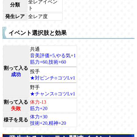
全レアイベン
分類
ト
発生レア
全レア度
イベント選択肢と効果
共通
音美評価+5,やる気+1
筋力+60,技術+60
割って入る
投手
成功
★対ピンチ○コツLv1
野手
★チャンス○コツLv1
割って入る
体力-13
失敗
筋力+20
体力+30
様子を見る
技術+20,精神+20