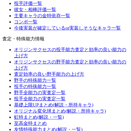
投手評価一覧
彼女・相棒評価一覧
主要キャラの金特依存一覧
コンボ一覧
今後実装が確定しているor実装しそうなキャラ一覧
査定・特殊能力情報
オリジンサクセスの投手能力査定と効率の良い能力の
上げ方
オリジンサクセスの野手能力査定と効率の良い能力の
上げ方
査定効率の良い野手能力の上げ方
野手の特殊能力一覧
投手の特殊能力一覧
野手全能力の実査定一覧
投手全能力の実査定一覧
基礎上限UPまとめ(解説・所持キャラ)
オリジナル変化球まとめ(解説・所持キャラ)
虹特まとめ(解説・一覧)
至高金特まとめ
友情特殊能力まとめ(解説・一覧)