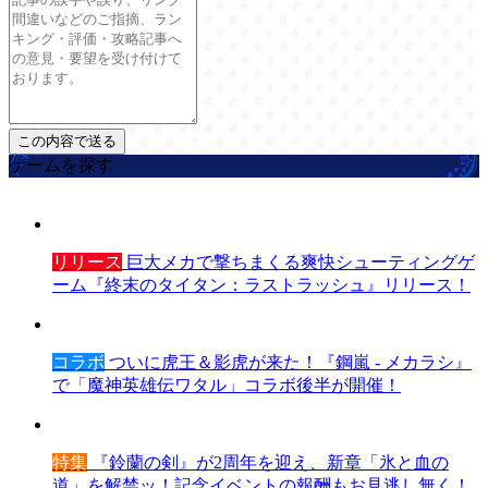
ゲームを探す
リリース
巨大メカで撃ちまくる爽快シューティングゲ
ーム『終末のタイタン：ラストラッシュ』リリース！
コラボ
ついに虎王＆影虎が来た！『鋼嵐 - メカラシ』
で「魔神英雄伝ワタル」コラボ後半が開催！
特集
『鈴蘭の剣』が2周年を迎え、新章「氷と血の
道」を解禁ッ！記念イベントの報酬もお見逃し無く！