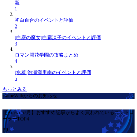
新
1
初白百合のイベントと評価
2
[白塵の魔女]白霧凍子のイベントと評価
3
ロマン開花学園の攻略まとめ
4
[水着]泡瀬満里南のイベントと評価
5
もっとみる
GameWithからのお知らせ
【Amazon7月】おすすめ記事からよく買われているコントロ
ーラーTOP4
PR