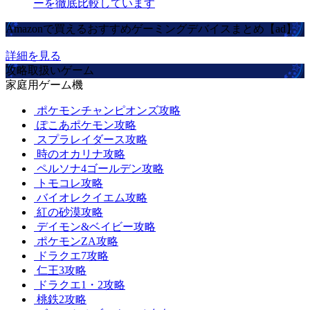
ーを徹底比較しています
Amazonで買えるおすすめゲーミングデバイスまとめ【ad】
詳細を見る
攻略取扱いゲーム
家庭用ゲーム機
ポケモンチャンピオンズ攻略
ぽこあポケモン攻略
スプラレイダース攻略
時のオカリナ攻略
ペルソナ4ゴールデン攻略
トモコレ攻略
バイオレクイエム攻略
紅の砂漠攻略
デイモン&ベイビー攻略
ポケモンZA攻略
ドラクエ7攻略
仁王3攻略
ドラクエ1・2攻略
桃鉄2攻略