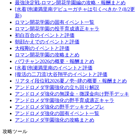
最強決定戦-ロマン開花学園編の攻略・報酬まとめ
[水着]泡瀬満里南デビューガチャは引くべきか？(8/2更
新)
ロマン開花学園の固有イベント一覧
ロマン開花学園の投手育成適正キャラ
初白百合のイベントと評価
朝顔かえでのイベントと評価
大桜剛のイベントと評価
ロマン開花学園の攻略まとめ
パワチャン2026の概要・報酬まとめ
[水着]泡瀬満里南のイベントと評価
[復活の二刀流]大谷翔平のイベントと評価
リアタイ段位戦2026夏ノ壱~肆の概要・報酬まとめ
アンドロメダ学園強化の立ち回り解説
アンドロメダ強化の無課金・微課金向け野手デッキ
アンドロメダ学園強化の野手育成適正キャラ
アンドロメダ強化の野手デッキテンプレ
アンドロメダ強化の固有イベント一覧
アンドロメダ学園強化の攻略まとめ
攻略ツール