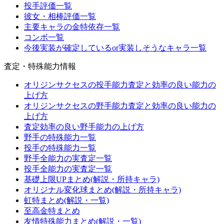
投手評価一覧
彼女・相棒評価一覧
主要キャラの金特依存一覧
コンボ一覧
今後実装が確定しているor実装しそうなキャラ一覧
査定・特殊能力情報
オリジンサクセスの投手能力査定と効率の良い能力の
上げ方
オリジンサクセスの野手能力査定と効率の良い能力の
上げ方
査定効率の良い野手能力の上げ方
野手の特殊能力一覧
投手の特殊能力一覧
野手全能力の実査定一覧
投手全能力の実査定一覧
基礎上限UPまとめ(解説・所持キャラ)
オリジナル変化球まとめ(解説・所持キャラ)
虹特まとめ(解説・一覧)
至高金特まとめ
友情特殊能力まとめ(解説・一覧)