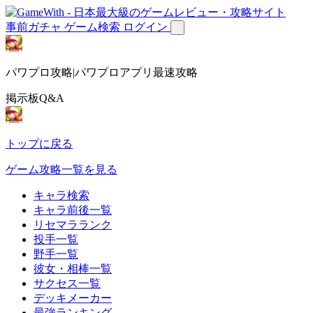
事前ガチャ
ゲーム検索
ログイン
パワプロ攻略|パワプロアプリ最速攻略
掲示板Q&A
トップに戻る
ゲーム攻略一覧を見る
キャラ検索
キャラ前後一覧
リセマラランク
投手一覧
野手一覧
彼女・相棒一覧
サクセス一覧
デッキメーカー
最強ランキング