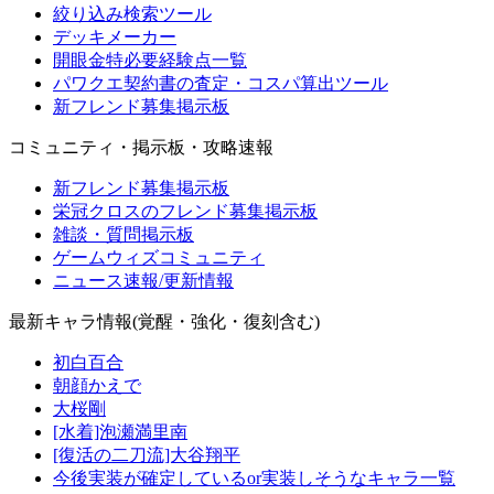
絞り込み検索ツール
デッキメーカー
開眼金特必要経験点一覧
パワクエ契約書の査定・コスパ算出ツール
新フレンド募集掲示板
コミュニティ・掲示板・攻略速報
新フレンド募集掲示板
栄冠クロスのフレンド募集掲示板
雑談・質問掲示板
ゲームウィズコミュニティ
ニュース速報/更新情報
最新キャラ情報(覚醒・強化・復刻含む)
初白百合
朝顔かえで
大桜剛
[水着]泡瀬満里南
[復活の二刀流]大谷翔平
今後実装が確定しているor実装しそうなキャラ一覧