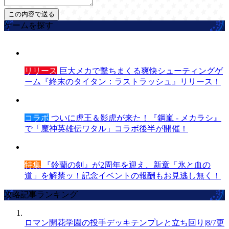
ゲームを探す
リリース
巨大メカで撃ちまくる爽快シューティングゲ
ーム『終末のタイタン：ラストラッシュ』リリース！
コラボ
ついに虎王＆影虎が来た！『鋼嵐 - メカラシ』
で「魔神英雄伝ワタル」コラボ後半が開催！
特集
『鈴蘭の剣』が2周年を迎え、新章「氷と血の
道」を解禁ッ！記念イベントの報酬もお見逃し無く！
攻略記事ランキング
ロマン開花学園の投手デッキテンプレと立ち回り|8/7更