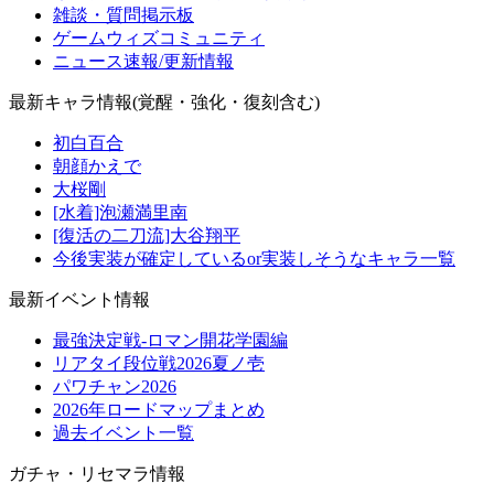
雑談・質問掲示板
ゲームウィズコミュニティ
ニュース速報/更新情報
最新キャラ情報(覚醒・強化・復刻含む)
初白百合
朝顔かえで
大桜剛
[水着]泡瀬満里南
[復活の二刀流]大谷翔平
今後実装が確定しているor実装しそうなキャラ一覧
最新イベント情報
最強決定戦-ロマン開花学園編
リアタイ段位戦2026夏ノ壱
パワチャン2026
2026年ロードマップまとめ
過去イベント一覧
ガチャ・リセマラ情報