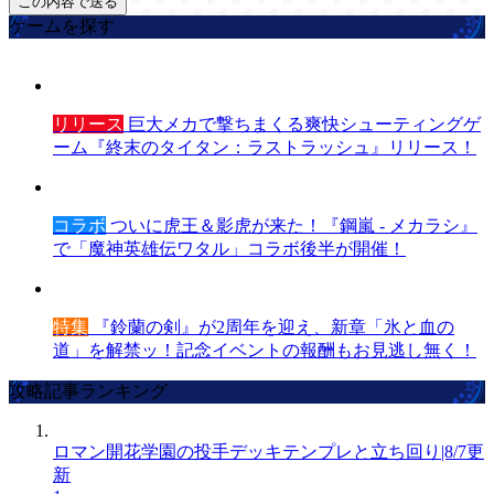
ゲームを探す
リリース
巨大メカで撃ちまくる爽快シューティングゲ
ーム『終末のタイタン：ラストラッシュ』リリース！
コラボ
ついに虎王＆影虎が来た！『鋼嵐 - メカラシ』
で「魔神英雄伝ワタル」コラボ後半が開催！
特集
『鈴蘭の剣』が2周年を迎え、新章「氷と血の
道」を解禁ッ！記念イベントの報酬もお見逃し無く！
攻略記事ランキング
ロマン開花学園の投手デッキテンプレと立ち回り|8/7更
新