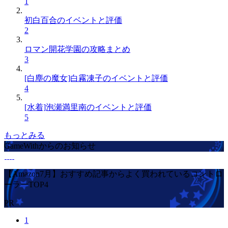
1
初白百合のイベントと評価
2
ロマン開花学園の攻略まとめ
3
[白塵の魔女]白霧凍子のイベントと評価
4
[水着]泡瀬満里南のイベントと評価
5
もっとみる
GameWithからのお知らせ
【Amazon7月】おすすめ記事からよく買われているコントロ
ーラーTOP4
PR
1