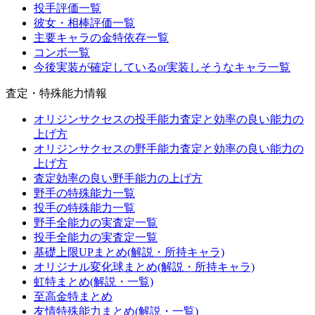
投手評価一覧
彼女・相棒評価一覧
主要キャラの金特依存一覧
コンボ一覧
今後実装が確定しているor実装しそうなキャラ一覧
査定・特殊能力情報
オリジンサクセスの投手能力査定と効率の良い能力の
上げ方
オリジンサクセスの野手能力査定と効率の良い能力の
上げ方
査定効率の良い野手能力の上げ方
野手の特殊能力一覧
投手の特殊能力一覧
野手全能力の実査定一覧
投手全能力の実査定一覧
基礎上限UPまとめ(解説・所持キャラ)
オリジナル変化球まとめ(解説・所持キャラ)
虹特まとめ(解説・一覧)
至高金特まとめ
友情特殊能力まとめ(解説・一覧)