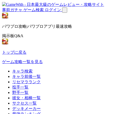
事前ガチャ
ゲーム検索
ログイン
パワプロ攻略|パワプロアプリ最速攻略
掲示板Q&A
トップに戻る
ゲーム攻略一覧を見る
キャラ検索
キャラ前後一覧
リセマラランク
投手一覧
野手一覧
彼女・相棒一覧
サクセス一覧
デッキメーカー
最強ランキング