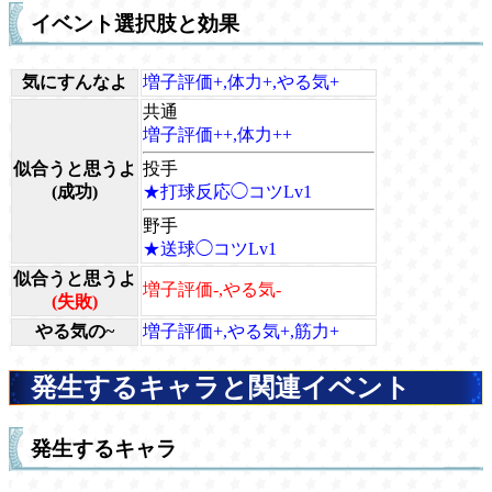
イベント選択肢と効果
気にすんなよ
増子評価+,体力+,やる気+
共通
増子評価++,体力++
似合うと思うよ
投手
(成功)
★打球反応◯コツLv1
野手
★送球◯コツLv1
似合うと思うよ
増子評価-,やる気-
(失敗)
やる気の~
増子評価+,やる気+,筋力+
発生するキャラと関連イベント
発生するキャラ