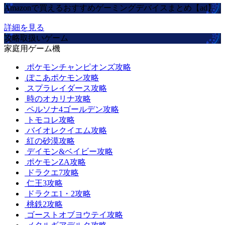
Amazonで買えるおすすめゲーミングデバイスまとめ【ad】
詳細を見る
攻略取扱いゲーム
家庭用ゲーム機
ポケモンチャンピオンズ攻略
ぽこあポケモン攻略
スプラレイダース攻略
時のオカリナ攻略
ペルソナ4ゴールデン攻略
トモコレ攻略
バイオレクイエム攻略
紅の砂漠攻略
デイモン&ベイビー攻略
ポケモンZA攻略
ドラクエ7攻略
仁王3攻略
ドラクエ1・2攻略
桃鉄2攻略
ゴーストオブヨウテイ攻略