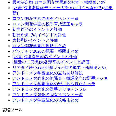
最強決定戦-ロマン開花学園編の攻略・報酬まとめ
[水着]泡瀬満里南デビューガチャは引くべきか？(8/2更
新)
ロマン開花学園の固有イベント一覧
ロマン開花学園の投手育成適正キャラ
初白百合のイベントと評価
朝顔かえでのイベントと評価
大桜剛のイベントと評価
ロマン開花学園の攻略まとめ
パワチャン2026の概要・報酬まとめ
[水着]泡瀬満里南のイベントと評価
[復活の二刀流]大谷翔平のイベントと評価
リアタイ段位戦2026夏ノ壱~肆の概要・報酬まとめ
アンドロメダ学園強化の立ち回り解説
アンドロメダ強化の無課金・微課金向け野手デッキ
アンドロメダ学園強化の野手育成適正キャラ
アンドロメダ強化の野手デッキテンプレ
アンドロメダ強化の固有イベント一覧
アンドロメダ学園強化の攻略まとめ
攻略ツール