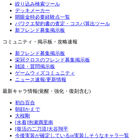
絞り込み検索ツール
デッキメーカー
開眼金特必要経験点一覧
パワクエ契約書の査定・コスパ算出ツール
新フレンド募集掲示板
コミュニティ・掲示板・攻略速報
新フレンド募集掲示板
栄冠クロスのフレンド募集掲示板
雑談・質問掲示板
ゲームウィズコミュニティ
ニュース速報/更新情報
最新キャラ情報(覚醒・強化・復刻含む)
初白百合
朝顔かえで
大桜剛
[水着]泡瀬満里南
[復活の二刀流]大谷翔平
今後実装が確定しているor実装しそうなキャラ一覧