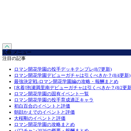
攻略 メニュー
注目の記事
ロマン開花学園の投手デッキテンプレ(8/7更新)
ロマン開花学園デビューガチャは引くべきか？(8/4更新)
最強決定戦-ロマン開花学園編の攻略・報酬まとめ
[水着]泡瀬満里南デビューガチャは引くべきか？(8/2更新
ロマン開花学園の固有イベント一覧
ロマン開花学園の投手育成適正キャラ
初白百合のイベントと評価
朝顔かえでのイベントと評価
大桜剛のイベントと評価
ロマン開花学園の攻略まとめ
パワチャン2026の概要・報酬まとめ