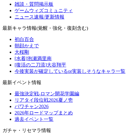
雑談・質問掲示板
ゲームウィズコミュニティ
ニュース速報/更新情報
最新キャラ情報(覚醒・強化・復刻含む)
初白百合
朝顔かえで
大桜剛
[水着]泡瀬満里南
[復活の二刀流]大谷翔平
今後実装が確定しているor実装しそうなキャラ一覧
最新イベント情報
最強決定戦-ロマン開花学園編
リアタイ段位戦2026夏ノ壱
パワチャン2026
2026年ロードマップまとめ
過去イベント一覧
ガチャ・リセマラ情報