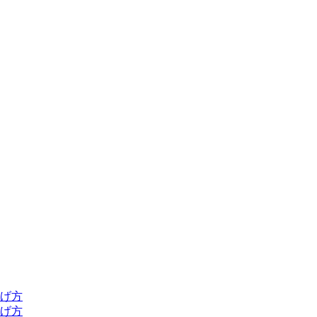
げ方
げ方