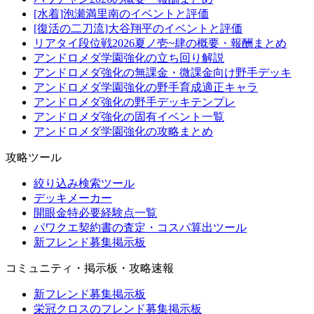
[水着]泡瀬満里南のイベントと評価
[復活の二刀流]大谷翔平のイベントと評価
リアタイ段位戦2026夏ノ壱~肆の概要・報酬まとめ
アンドロメダ学園強化の立ち回り解説
アンドロメダ強化の無課金・微課金向け野手デッキ
アンドロメダ学園強化の野手育成適正キャラ
アンドロメダ強化の野手デッキテンプレ
アンドロメダ強化の固有イベント一覧
アンドロメダ学園強化の攻略まとめ
攻略ツール
絞り込み検索ツール
デッキメーカー
開眼金特必要経験点一覧
パワクエ契約書の査定・コスパ算出ツール
新フレンド募集掲示板
コミュニティ・掲示板・攻略速報
新フレンド募集掲示板
栄冠クロスのフレンド募集掲示板