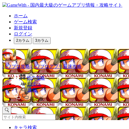
ホーム
ゲーム検索
新規登録
ログイン
2カラム
3カラム
パワプロ攻略|パワプロアプリ最速攻略
他の攻略
コミュ
速報
掲示板
キャラ検索