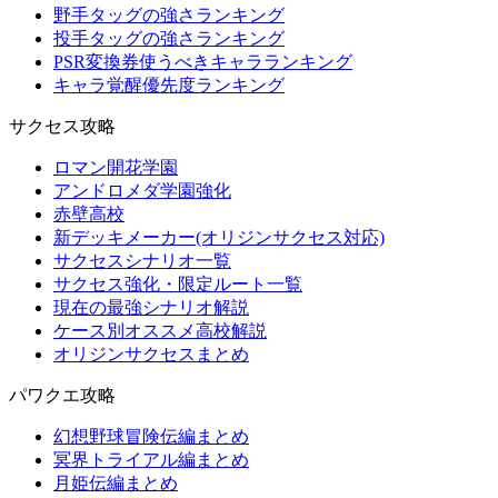
野手タッグの強さランキング
投手タッグの強さランキング
PSR変換券使うべきキャラランキング
キャラ覚醒優先度ランキング
サクセス攻略
ロマン開花学園
アンドロメダ学園強化
赤壁高校
新デッキメーカー(オリジンサクセス対応)
サクセスシナリオ一覧
サクセス強化・限定ルート一覧
現在の最強シナリオ解説
ケース別オススメ高校解説
オリジンサクセスまとめ
パワクエ攻略
幻想野球冒険伝編まとめ
冥界トライアル編まとめ
月姫伝編まとめ