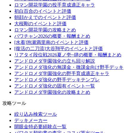
ロマン開花学園の投手育成適正キャラ
初白百合のイベントと評価
朝顔かえでのイベントと評価
大桜剛のイベントと評価
ロマン開花学園の攻略まとめ
パワチャン2026の概要・報酬まとめ
[水着]泡瀬満里南のイベントと評価
[復活の二刀流]大谷翔平のイベントと評価
リアタイ段位戦2026夏ノ壱~肆の概要・報酬まとめ
アンドロメダ学園強化の立ち回り解説
アンドロメダ強化の無課金・微課金向け野手デッキ
アンドロメダ学園強化の野手育成適正キャラ
アンドロメダ強化の野手デッキテンプレ
アンドロメダ強化の固有イベント一覧
アンドロメダ学園強化の攻略まとめ
攻略ツール
絞り込み検索ツール
デッキメーカー
開眼金特必要経験点一覧
パワクエ契約書の査定・コスパ算出ツール