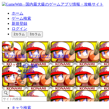
ホーム
ゲーム検索
新規登録
ログイン
2カラム
3カラム
パワプロ攻略|パワプロアプリ最速攻略
他の攻略
コミュ
速報
掲示板
キャラ検索