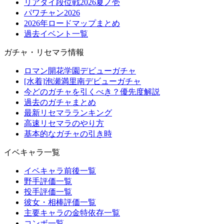
リアタイ段位戦2026夏ノ壱
パワチャン2026
2026年ロードマップまとめ
過去イベント一覧
ガチャ・リセマラ情報
ロマン開花学園デビューガチャ
[水着]泡瀬満里南デビューガチャ
今どのガチャを引くべき？優先度解説
過去のガチャまとめ
最新リセマラランキング
高速リセマラのやり方
基本的なガチャの引き時
イベキャラ一覧
イベキャラ前後一覧
野手評価一覧
投手評価一覧
彼女・相棒評価一覧
主要キャラの金特依存一覧
コンボ一覧