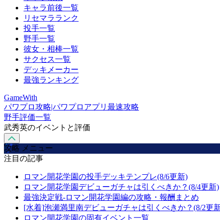
キャラ前後一覧
リセマラランク
投手一覧
野手一覧
彼女・相棒一覧
サクセス一覧
デッキメーカー
最強ランキング
GameWith
パワプロ攻略|パワプロアプリ最速攻略
野手評価一覧
武秀英のイベントと評価
攻略 メニュー
注目の記事
ロマン開花学園の投手デッキテンプレ(8/6更新)
ロマン開花学園デビューガチャは引くべきか？(8/4更新)
最強決定戦-ロマン開花学園編の攻略・報酬まとめ
[水着]泡瀬満里南デビューガチャは引くべきか？(8/2更新
ロマン開花学園の固有イベント一覧