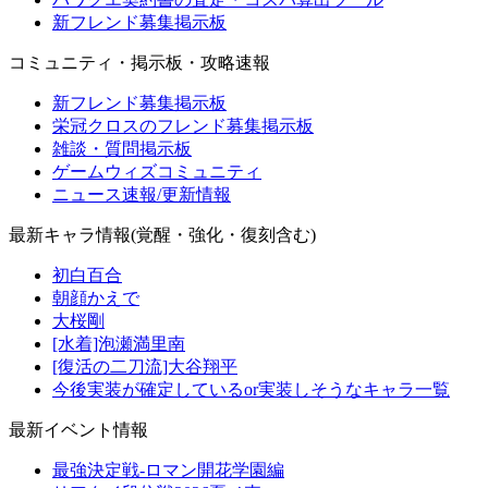
新フレンド募集掲示板
コミュニティ・掲示板・攻略速報
新フレンド募集掲示板
栄冠クロスのフレンド募集掲示板
雑談・質問掲示板
ゲームウィズコミュニティ
ニュース速報/更新情報
最新キャラ情報(覚醒・強化・復刻含む)
初白百合
朝顔かえで
大桜剛
[水着]泡瀬満里南
[復活の二刀流]大谷翔平
今後実装が確定しているor実装しそうなキャラ一覧
最新イベント情報
最強決定戦-ロマン開花学園編